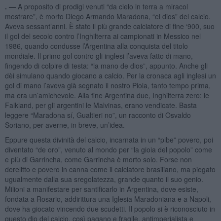
. —
A proposito di prodigi venuti “da cielo in terra a miracol
mostrare”, è morto Diego Armando Maradona, “el dios” del calcio.
Aveva sessant’anni. È stato il più grande calciatore di fine ‘900, suo
il gol del secolo contro l’Inghilterra ai campionati in Messico nel
1986, quando condusse l’Argentina alla conquista del titolo
mondiale. Il primo gol contro gli inglesi l’aveva fatto di mano,
fingendo di colpire di testa: “la mano de dios”, appunto. Anche gli
dèi simulano quando giocano a calcio. Per la cronaca agli inglesi un
gol di mano l’aveva già segnato il nostro Piola, tanto tempo prima,
ma era un’amichevole. Alla fine Argentina due, Inghilterra zero: le
Falkland, per gli argentini le Malvinas, erano vendicate. Basta
leggere “Maradona sí, Gualtieri no”, un racconto di Osvaldo
Soriano, per averne, in breve, un’idea.
Eppure questa divinità del calcio, incarnata in un “pibe” povero, poi
diventato “de oro”, venuto al mondo per “la gioia del popolo” come
e più di Garrincha, come Garrincha è morto solo. Forse non
derelitto e povero in canna come il calciatore brasiliano, ma piegato
ugualmente dalla sua sregolatezza, grande quanto il suo genio.
Milioni a manifestare per santificarlo in Argentina, dove esiste,
fondata a Rosario, addirittura una Iglesia Maradoniana e a Napoli,
dove ha giocato vincendo due scudetti. Il popolo si è riconosciuto in
questo dio del calcio, così pagano e fragile, antimperialista e