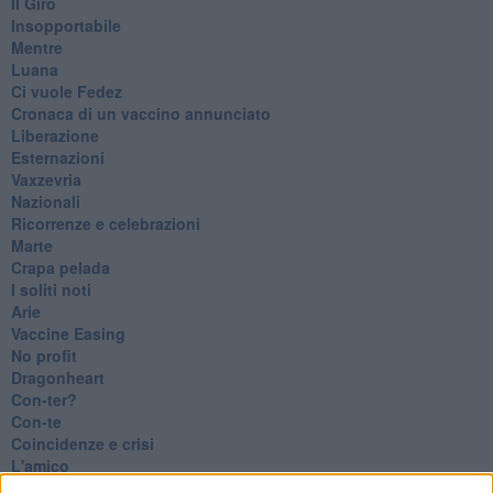
​Il Giro
Insopportabile
​Mentre
Luana
​Ci vuole Fedez
​Cronaca di un vaccino annunciato
​Liberazione
Esternazioni
Vaxzevria
Nazionali
​Ricorrenze e celebrazioni
Marte
​Crapa pelada
​I soliti noti
Arie
​Vaccine Easing
No profit
Dragonheart
Con-ter?
​Con-te
Coincidenze e crisi
L'amico
​L’anno del vaccino