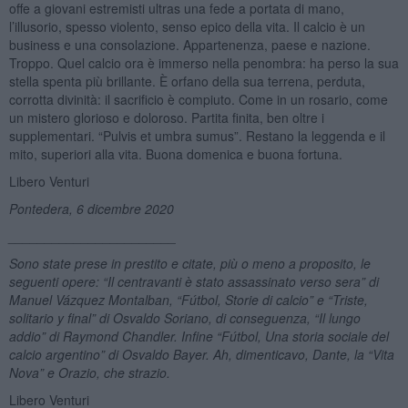
offe a giovani estremisti ultras una fede a portata di mano,
l’illusorio, spesso violento, senso epico della vita. Il calcio è un
business e una consolazione. Appartenenza, paese e nazione.
Troppo. Quel calcio ora è immerso nella penombra: ha perso la sua
stella spenta più brillante. È orfano della sua terrena, perduta,
corrotta divinità: il sacrificio è compiuto. Come in un rosario, come
un mistero glorioso e doloroso. Partita finita, ben oltre i
supplementari. “Pulvis et umbra sumus”. Restano la leggenda e il
mito, superiori alla vita. Buona domenica e buona fortuna.
Libero Venturi
Pontedera, 6 dicembre 2020
_______________________
Sono state prese in prestito e citate, più o meno a proposito, le
seguenti opere: “Il centravanti è stato assassinato verso sera” di
Manuel Vázquez Montalban, “Fútbol, Storie di calcio” e “Triste,
solitario y final” di Osvaldo Soriano, di conseguenza, “Il lungo
addio” di Raymond Chandler. Infine “Fú
tbol,
Una storia sociale del
calcio argentino” di Osvaldo Bayer. Ah, dimenticavo, Dante, la “Vita
Nova” e Orazio, che strazio.
Libero Venturi