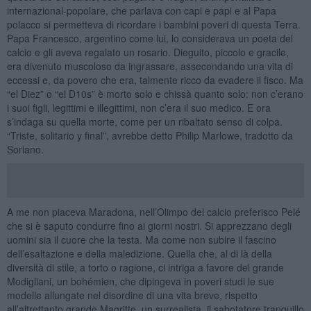
internazional-popolare, che parlava con capi e papi e al Papa
polacco si permetteva di ricordare i bambini poveri di questa Terra.
Papa Francesco, argentino come lui, lo considerava un poeta del
calcio e gli aveva regalato un rosario. Dieguito, piccolo e gracile,
era divenuto muscoloso da ingrassare, assecondando una vita di
eccessi e, da povero che era, talmente ricco da evadere il fisco. Ma
“el Diez” o “el D10s” è morto solo e chissà quanto solo: non c’erano
i suoi figli, legittimi e illegittimi, non c’era il suo medico. E ora
s’indaga su quella morte, come per un ribaltato senso di colpa.
“Triste, solitario y final”, avrebbe detto Philip Marlowe, tradotto da
Soriano.
A me non piaceva Maradona, nell’Olimpo del calcio preferisco Pelé
che si è saputo condurre fino ai giorni nostri. Si apprezzano degli
uomini sia il cuore che la testa. Ma come non subire il fascino
dell’esaltazione e della maledizione. Quella che, al di là della
diversità di stile, a torto o ragione, ci intriga a favore del grande
Modigliani, un bohémien, che dipingeva in poveri studi le sue
modelle allungate nel disordine di una vita breve, rispetto
all’altrettanto grande Magritte, un surrealista, il sabotatore tranquillo