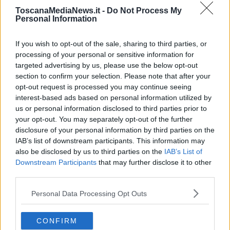
Giulio Regeni
ToscanaMediaNews.it -
Do Not Process My
​Il rosario
Personal Information
Paolo Rossi
Maradona
If you wish to opt-out of the sale, sharing to third parties, or
Cronaca
processing of your personal or sensitive information for
​Ancora Covid
targeted advertising by us, please use the below opt-out
​Biden!
section to confirm your selection. Please note that after your
In memoria
opt-out request is processed you may continue seeing
​Ancora Francesco
interest-based ads based on personal information utilized by
Rieccoci
us or personal information disclosed to third parties prior to
Tenet
your opt-out. You may separately opt-out of the further
Francesco
Suarez
disclosure of your personal information by third parties on the
​Il responso
IAB’s list of downstream participants. This information may
Willy
also be disclosed by us to third parties on the
IAB’s List of
Non lo so
Downstream Participants
that may further disclose it to other
Destino
third parties.
Valdera
Commissari
Personal Data Processing Opt Outs
L'orso
Grullaia
CONFIRM
Spot