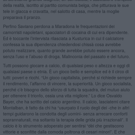
della realtà, iscritto al partito comunista belga, che pitturava le sue
tele in giacca e cravatta, nel salotto di casa, mentre la moglie
preparava il pranzo.
Perfino Saviano perdona a Maradona le frequentazioni dei
camorristi napoletani, spacciatori di cocaina di cui era dipendente.
Ed è toccante l’intervista rilasciata a Kusturica in cui il calciatore
confessa la sua dipendenza chiedendosi chissà cosa avrebbe
potuto realizzare, quanto grande avrebbe potuto essere ancora,
senza l’uso e l’abuso di droga. Malinconia del passato e del futuro.
Tutti possono giocare a calcio, di qualsiasi peso o altezza e oggi di
qualsiasi paese o etnia. È un gioco bello e semplice ed è il circo di
tutti: poveri e ricchi. “Un gioco capitalista, perché si richiede sempre
il rendimento, l’affanno di vincere, la superiorità. Un gioco socialista,
perché c’è bisogno dello sforzo di tutta la squadra, del mutuo aiuto
per ottenere il trionfo, ossia una vita migliore.” Lo dice Osvaldo
Bayer, che ha scritto del calcio argentino. Il calcio, lasciatemi citare
Montalban, è fatto da chi ha “usurpato il ruolo degli dei -che in altri
tempi guidarono la condotta degli uomini- senza arrecare conforti
soprannaturali, ma soltanto la terapia delle grida più irrazionali”. Il
calcio è lo strumento adoperato per sentirsi “dèi che gestiscono
vittorie e sconfitte dalla comoda poltrona di cesari minori”. E che