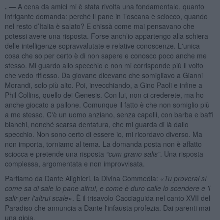
. —
A cena da amici mi è stata rivolta una fondamentale, quanto
intrigante domanda: perché il pane in Toscana è sciocco, quando
nel resto d’Italia è salato? E chissà come mai pensavano che
potessi avere una risposta. Forse anch’io appartengo alla schiera
delle intelligenze sopravvalutate e relative conoscenze. L'unica
cosa che so per certo è di non sapere e conosco poco anche me
stesso. Mi guardo allo specchio e non mi corrisponde più il volto
che vedo riflesso. Da giovane dicevano che somigliavo a Gianni
Morandi, solo più alto. Poi, invecchiando, a Gino Paoli e infine a
Phil Collins, quello dei Genesis. Con lui, non ci crederete, ma ho
anche giocato a pallone. Comunque il fatto è che non somiglio più
a me stesso. C'è un uomo anziano, senza capelli, con barba e baffi
bianchi, nonché scarsa dentatura, che mi guarda di là dallo
specchio. Non sono certo di essere io, mi ricordavo diverso. Ma
non importa, torniamo al tema. La domanda posta non è affatto
sciocca e pretende una risposta
“cum grano salis”
. Una risposta
complessa, argomentata e non improvvisata.
Partiamo da Dante Alighieri, la Divina Commedia:
«Tu proverai sì
come sa di sale lo pane altrui, e come è duro calle lo scendere e 'l
salir per l'altrui scale»
. È il trisavolo Cacciaguida nel canto XVII del
Paradiso che annuncia a Dante l'infausta profezia. Dai parenti mai
una gioia.