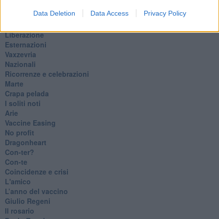
Luana
Data Deletion
Data Access
Privacy Policy
​Ci vuole Fedez
​Cronaca di un vaccino annunciato
​Liberazione
Esternazioni
Vaxzevria
Nazionali
​Ricorrenze e celebrazioni
Marte
​Crapa pelada
​I soliti noti
Arie
​Vaccine Easing
No profit
Dragonheart
Con-ter?
​Con-te
Coincidenze e crisi
L'amico
​L’anno del vaccino
Giulio Regeni
​Il rosario