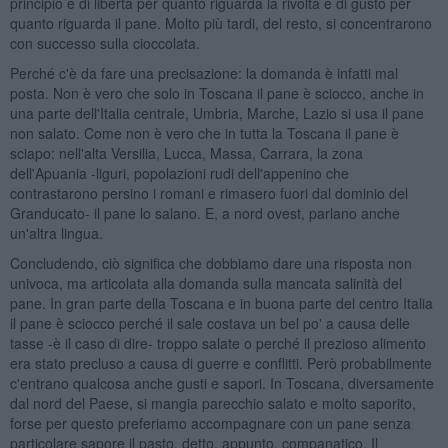
principio e di libertà per quanto riguarda la rivolta e di gusto per
quanto riguarda il pane. Molto più tardi, del resto, si concentrarono
con successo sulla cioccolata.
Perché c'è da fare una precisazione: la domanda è infatti mal
posta. Non è vero che solo in Toscana il pane è sciocco, anche in
una parte dell'Italia centrale, Umbria, Marche, Lazio si usa il pane
non salato. Come non è vero che in tutta la Toscana il pane è
sciapo: nell'alta Versilia, Lucca, Massa, Carrara, la zona
dell'Apuania -liguri, popolazioni rudi dell'appenino che
contrastarono persino i romani e rimasero fuori dal dominio del
Granducato- il pane lo salano. E, a nord ovest, parlano anche
un'altra lingua.
Concludendo, ciò significa che dobbiamo dare una risposta non
univoca, ma articolata alla domanda sulla mancata salinità del
pane. In gran parte della Toscana e in buona parte del centro Italia
il pane è sciocco perché il sale costava un bel po' a causa delle
tasse -è il caso di dire- troppo salate o perché il prezioso alimento
era stato precluso a causa di guerre e conflitti. Però probabilmente
c'entrano qualcosa anche gusti e sapori. In Toscana, diversamente
dal nord del Paese, si mangia parecchio salato e molto saporito,
forse per questo preferiamo accompagnare con un pane senza
particolare sapore il pasto, detto, appunto, companatico. Il