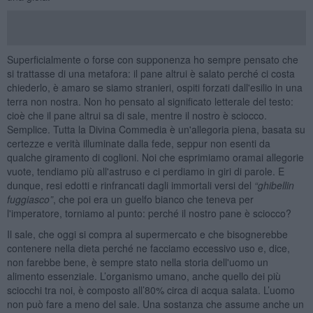
Superficialmente o forse con supponenza ho sempre pensato che
si trattasse di una metafora: il pane altrui è salato perché ci costa
chiederlo, è amaro se siamo stranieri, ospiti forzati dall'esilio in una
terra non nostra. Non ho pensato al significato letterale del testo:
cioè che il pane altrui sa di sale, mentre il nostro è sciocco.
Semplice. Tutta la Divina Commedia è un'allegoria piena, basata su
certezze e verità illuminate dalla fede, seppur non esenti da
qualche giramento di coglioni. Noi che esprimiamo oramai allegorie
vuote, tendiamo più all'astruso e ci perdiamo in giri di parole. E
dunque, resi edotti e rinfrancati dagli immortali versi del
“ghibellin
fuggiasco”
, che poi era un guelfo bianco che teneva per
l'imperatore, torniamo al punto: perché il nostro pane è sciocco?
Il sale, che oggi si compra al supermercato e che bisognerebbe
contenere nella dieta perché ne facciamo eccessivo uso e, dice,
non farebbe bene, è sempre stato nella storia dell'uomo un
alimento essenziale. L’organismo umano, anche quello dei più
sciocchi tra noi, è composto all’80% circa di acqua salata. L’uomo
non può fare a meno del sale. Una sostanza che assume anche un