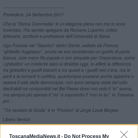
_________________________
Pontedera, 24 Settembre 2017
Che la “Divina Commedia” è un’allegoria piena non me lo sono
inventato, l’ho sentito spiegare da Romano Luperini, critico
letterario, scrittore e professore dell’Università di Siena.
Ugo Foscolo nei “Sepolcri” definì Dante, esiliato da Firenze,
“ghibellin fuggiasco”, anche se era considerato un guelfo di parte
bianca, cioè meno filo papale e con simpatie per l’imperatore, come
i ghibellini: un credente laico si direbbe oggi. In effetti la differenza
tra ghibellini e guelfi bianchi e tra questi e i guelfi neri c’era, ma le
parti e le correnti in politica, quantunque possano anche apparire o
essere il sale della democrazia, non sono sempre state del tutto
decifrabili né componibili nel Bel Paese dove non solo il “sì” suona,
ma sempre più spesso il “no” e sopratutto il “non lo so”. In Toscana
poi…
“Tre versioni di Giuda” è in “Finzioni” di Jorge Louis Borges.
Libero Venturi
ToscanaMediaNews.it -
Do Not Process My