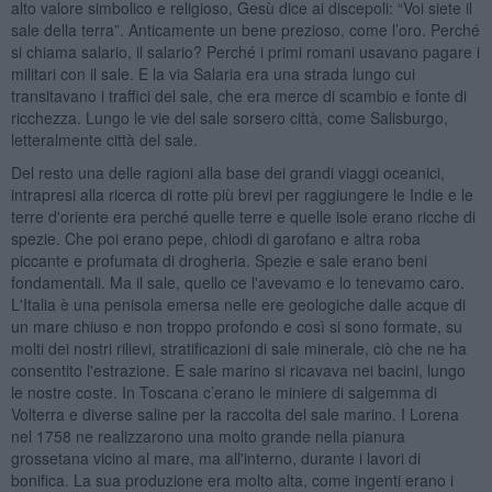
alto valore simbolico e religioso, Gesù dice ai discepoli: “Voi siete il
sale della terra”. Anticamente un bene prezioso, come l’oro. Perché
si chiama salario, il salario? Perché i primi romani usavano pagare i
militari con il sale. E la via Salaria era una strada lungo cui
transitavano i traffici del sale, che era merce di scambio e fonte di
ricchezza. Lungo le vie del sale sorsero città, come Salisburgo,
letteralmente città del sale.
Del resto una delle ragioni alla base dei grandi viaggi oceanici,
intrapresi alla ricerca di rotte più brevi per raggiungere le Indie e le
terre d'oriente era perché quelle terre e quelle isole erano ricche di
spezie. Che poi erano pepe, chiodi di garofano e altra roba
piccante e profumata di drogheria. Spezie e sale erano beni
fondamentali. Ma il sale, quello ce l'avevamo e lo tenevamo caro.
L'Italia è una penisola emersa nelle ere geologiche dalle acque di
un mare chiuso e non troppo profondo e così si sono formate, su
molti dei nostri rilievi, stratificazioni di sale minerale, ciò che ne ha
consentito l'estrazione. E sale marino si ricavava nei bacini, lungo
le nostre coste. In Toscana c’erano le miniere di salgemma di
Volterra e diverse saline per la raccolta del sale marino. I Lorena
nel 1758 ne realizzarono una molto grande nella pianura
grossetana vicino al mare, ma all'interno, durante i lavori di
bonifica. La sua produzione era molto alta, come ingenti erano i