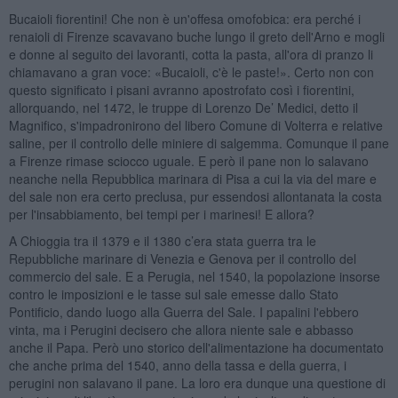
Bucaioli fiorentini! Che non è un'offesa omofobica: era perché i
renaioli di Firenze scavavano buche lungo il greto dell'Arno e mogli
e donne al seguito dei lavoranti, cotta la pasta, all'ora di pranzo li
chiamavano a gran voce: «Bucaioli, c'è le paste!». Certo non con
questo significato i pisani avranno apostrofato così i fiorentini,
allorquando, nel 1472, le truppe di Lorenzo De’ Medici, detto il
Magnifico, s'impadronirono del libero Comune di Volterra e relative
saline, per il controllo delle miniere di salgemma. Comunque il pane
a Firenze rimase sciocco uguale. E però il pane non lo salavano
neanche nella Repubblica marinara di Pisa a cui la via del mare e
del sale non era certo preclusa, pur essendosi allontanata la costa
per l'insabbiamento, bei tempi per i marinesi! E allora?
A Chioggia tra il 1379 e il 1380 c’era stata guerra tra le
Repubbliche marinare di Venezia e Genova per il controllo del
commercio del sale. E a Perugia, nel 1540, la popolazione insorse
contro le imposizioni e le tasse sul sale emesse dallo Stato
Pontificio, dando luogo alla Guerra del Sale. I papalini l'ebbero
vinta, ma i Perugini decisero che allora niente sale e abbasso
anche il Papa. Però uno storico dell'alimentazione ha documentato
che anche prima del 1540, anno della tassa e della guerra, i
perugini non salavano il pane. La loro era dunque una questione di