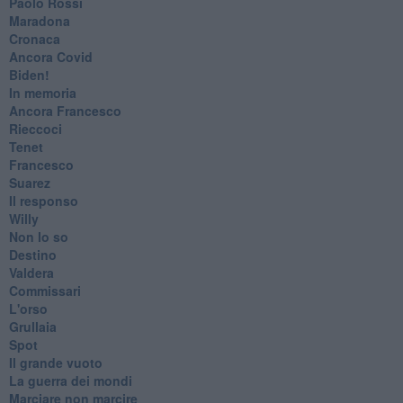
Paolo Rossi
Maradona
Cronaca
​Ancora Covid
​Biden!
In memoria
​Ancora Francesco
Rieccoci
Tenet
Francesco
Suarez
​Il responso
Willy
Non lo so
Destino
Valdera
Commissari
L'orso
Grullaia
Spot
​Il grande vuoto
​La guerra dei mondi
Marciare non marcire