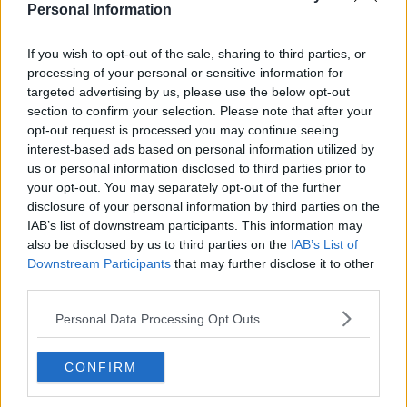
Personal Information
If you wish to opt-out of the sale, sharing to third parties, or
Se vuoi leggere le notizie principali della Toscana iscriviti alla
processing of your personal or sensitive information for
Newsletter QUInews - ToscanaMedia.
Arriva gratis tutti i giorni
targeted advertising by us, please use the below opt-out
alle 20:00 direttamente nella tua casella di posta.
section to confirm your selection. Please note that after your
Basta cliccare
QUI
opt-out request is processed you may continue seeing
Ti potrebbe interessare anche:
interest-based ads based on personal information utilized by
us or personal information disclosed to third parties prior to
your opt-out. You may separately opt-out of the further
Articoli dal Blog “Pensieri della domenica” di Libero Venturi
disclosure of your personal information by third parties on the
​Agorà reloaded
IAB’s list of downstream participants. This information may
Ultimo
also be disclosed by us to third parties on the
IAB’s List of
​L’urlo e gli inglesi
Downstream Participants
that may further disclose it to other
Carrà
third parties.
Può darsi
Europei
Personal Data Processing Opt Outs
Acciaio
Il Presidente
​Il Giro
CONFIRM
Insopportabile
​Mentre