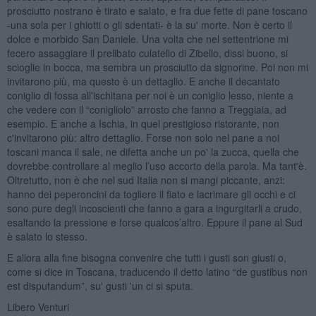
prosciutto nostrano è tirato e salato, e fra due fette di pane toscano
-una sola per i ghiotti o gli sdentati- è la su' morte. Non è certo il
dolce e morbido San Daniele. Una volta che nel settentrione mi
fecero assaggiare il prelibato culatello di Zibello, dissi buono, si
scioglie in bocca, ma sembra un prosciutto da signorine. Poi non mi
invitarono più, ma questo è un dettaglio. E anche il decantato
coniglio di fossa all'ischitana per noi è un coniglio lesso, niente a
che vedere con il “conigliolo” arrosto che fanno a Treggiaia, ad
esempio. E anche a Ischia, in quel prestigioso ristorante, non
c'invitarono più: altro dettaglio. Forse non solo nel pane a noi
toscani manca il sale, ne difetta anche un po' la zucca, quella che
dovrebbe controllare al meglio l’uso accorto della parola. Ma tant'è.
Oltretutto, non è che nel sud Italia non si mangi piccante, anzi:
hanno dei peperoncini da togliere il fiato e lacrimare gli occhi e ci
sono pure degli incoscienti che fanno a gara a ingurgitarli a crudo,
esaltando la pressione e forse qualcos’altro. Eppure il pane al Sud
è salato lo stesso.
E allora alla fine bisogna convenire che tutti i gusti son giusti o,
come si dice in Toscana, traducendo il detto latino “de gustibus non
est disputandum”, su' gusti 'un ci si sputa.
Libero Venturi