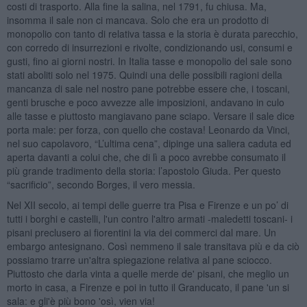
costi di trasporto. Alla fine la salina, nel 1791, fu chiusa. Ma,
insomma il sale non ci mancava. Solo che era un prodotto di
monopolio con tanto di relativa tassa e la storia è durata parecchio,
con corredo di insurrezioni e rivolte, condizionando usi, consumi e
gusti, fino ai giorni nostri. In Italia tasse e monopolio del sale sono
stati aboliti solo nel 1975. Quindi una delle possibili ragioni della
mancanza di sale nel nostro pane potrebbe essere che, i toscani,
genti brusche e poco avvezze alle imposizioni, andavano in culo
alle tasse e piuttosto mangiavano pane sciapo. Versare il sale dice
porta male: per forza, con quello che costava! Leonardo da Vinci,
nel suo capolavoro, “L’ultima cena”, dipinge una saliera caduta ed
aperta davanti a colui che, che di lì a poco avrebbe consumato il
più grande tradimento della storia: l’apostolo Giuda. Per questo
“sacrificio”, secondo Borges, il vero messia.
Nel XII secolo, ai tempi delle guerre tra Pisa e Firenze e un po’ di
tutti i borghi e castelli, l'un contro l'altro armati -maledetti toscani- i
pisani preclusero ai fiorentini la via dei commerci dal mare. Un
embargo antesignano. Così nemmeno il sale transitava più e da ciò
possiamo trarre un'altra spiegazione relativa al pane sciocco.
Piuttosto che darla vinta a quelle merde de' pisani, che meglio un
morto in casa, a Firenze e poi in tutto il Granducato, il pane 'un si
sala: e gli'è più bono 'osì, vien via!