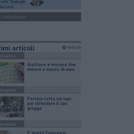
selli “Dialoghi
la città"
Condoglianze
imi articoli
Vedi tutti
ttualità
Grattano e vincono due
milioni e mezzo di euro
ttualità
Pastora lotta coi lupi
per difendere il suo
gregge
ttualità
E' morto Francesco