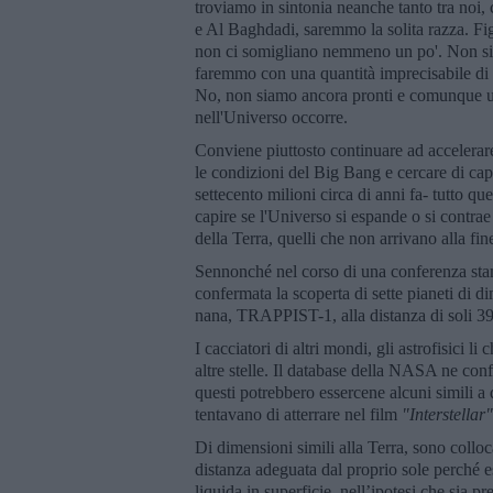
troviamo in sintonia neanche tanto tra noi,
e Al Baghdadi, saremmo la solita razza. Fi
non ci somigliano nemmeno un po'. Non sia
faremmo con una quantità imprecisabile di vi
No, non siamo ancora pronti e comunque un
nell'Universo occorre.
Conviene piuttosto continuare ad accelerare 
le condizioni del Big Bang e cercare di cap
settecento milioni circa di anni fa- tutto que
capire se l'Universo si espande o si contrae
della Terra, quelli che non arrivano alla f
Sennonché nel corso di una conferenza stam
confermata la scoperta di sette pianeti di di
nana, TRAPPIST-1, alla distanza di soli 39,
I cacciatori di altri mondi, gli astrofisici 
altre stelle. Il database della NASA ne conf
questi potrebbero essercene alcuni simil
tentavano di atterrare nel film
"
Interstellar"
Di dimensioni simili alla Terra, sono collocat
distanza adeguata dal proprio sole perché e
liquida in superficie, nell’ipotesi che sia 