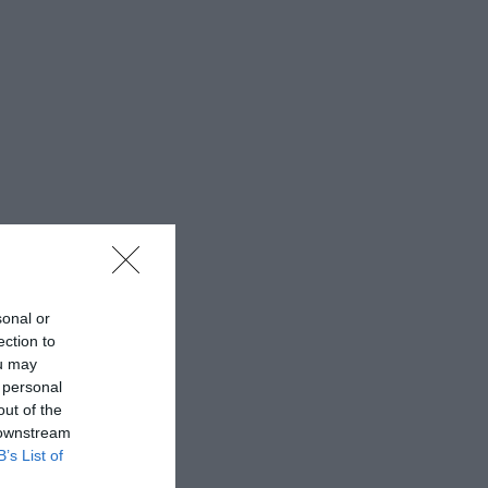
sonal or
ection to
ou may
 personal
out of the
 downstream
B’s List of