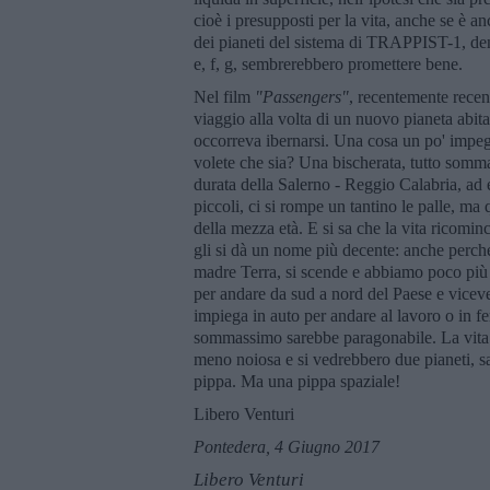
cioè i presupposti per la vita, anche se è a
dei pianeti del sistema di TRAPPIST-1, de
e, f, g, sembrerebbero promettere bene.
Nel film
"Passengers"
, recentemente rece
viaggio alla volta di un nuovo pianeta abita
occorreva ibernarsi. Una cosa un po' impeg
volete che sia? Una bischerata, tutto somma
durata della Salerno - Reggio Calabria, ad
piccoli, ci si rompe un tantino le palle, m
della mezza età. E si sa che la vita ricomi
gli si dà un nome più decente: anche perché i 
madre Terra, si scende e abbiamo poco più d
per andare da sud a nord del Paese e vicever
impiega in auto per andare al lavoro o in f
sommassimo sarebbe paragonabile. La vita c
meno noiosa e si vedrebbero due pianeti, 
pippa. Ma una pippa spaziale!
Libero Venturi
Pontedera, 4 Giugno 2017
Libero Venturi