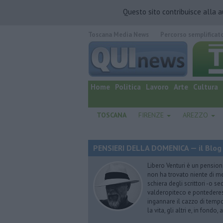
Questo sito contribuisce alla 
Toscana Media News
Percorso semplificat
quotidiano online.
Home
Politica
Lavoro
Arte
Cultura
TOSCANA
FIRENZE
AREZZO
PENSIERI DELLA DOMENICA — il Blog 
Libero Venturi è un pension
non ha trovato niente di meg
schiera degli scrittori -o se
valderopiteco e pontederes
ingannare il cazzo di temp
la vita, gli altri e, in fondo