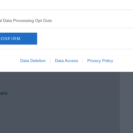
l Data Processing Opt Outs
CONFIRM
Data Deletion
Data Access
Privacy Policy
iato