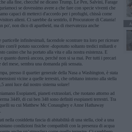
 che alla fine, checché ne dicano Trump, Le Pen, Salvini, Farage
guriamoci se dovessimo avere a che fare con specie viventi che
mo capaci di metterci d'accordo per i profughi, chissà come
sitors alieni. Ci sarebbe da sentirlo, il Procuratore di Catania!
A
 po', non dico di apartheid, ma di riservatezza anche
particelle infinitesimali, facendole scontrare tra loro per ricreare
ire com'è potuto succedere -dopotutto soltanto tredici miliardi e
sto casino che ha portato alla vita e alla nostra esistenza. E
 e quanto durerà ancora, perché non si sa mai. Per tutti i precari
ine del mese, sembra una domanda più sensata.
pa, presso il quartier generale della Nasa a Washington, è stata
mensioni vicine a quelle terrestri, che orbitano intorno alla stella
5 anni luce dal nostro sistema solare!
li chiamano Esopianeti, pianeti extrasolari, che ruotano attorno ad
erma 3449, di cui ben 348 sono definiti esopianeti terrestri. Tra
i a quelli su cui Matthew Mc Conaughey e Anne Hathaway
.
i nella cosiddetta fascia di abitabilità di una stella, cioè a una
sistano condizioni fisiche compatibili con la presenza di acqua
presente anche un’atmosfera come quella terrestre. Ci sarebbero