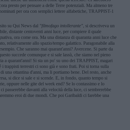
ncora presto per pensare a delle Terre potenziali. Ma almeno tre
nominati per ora con semplici lettere alfabetiche, TRAPPIST-1
nsito su Qui News dal
"filmofago intollerante"
, si descriveva un
bile, distante centoventi anni luce, per compiere il quale
nativa, ora come ora. Ma una distanza di quaranta anni luce che
to, relativamente allo spazio/tempo galattico. Paragonabile alla
 esempio. Che saranno mai quarant'anni? Avercene. Si parte da
a questo succede comunque e si sale lassù, che siamo nel pieno
ncia a quarant'anni! Si sta un po' su uno dei TRAPPIST, magari
trappisti terrestri ci sono già e sono frati. Poi si torna sulla
i una ottantina d'anni, ma li portiamo bene. Del resto, anche
sa, si dice si sale e si scende. E, in fondo, quanto tempo si
erie, oppure nelle gite del week end? Se lo contassimo e lo
i passerebbe davanti alla velocità della luce, ci sembrerebbe
saremmo eroi di due mondi. Che poi Garibaldi ci farebbe una