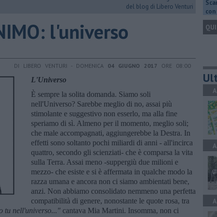
Scar
del blog di Libero Venturi
con 
IMO: l'universo
QUI
DI LIBERO VENTURI - DOMENICA
04 GIUGNO 2017
ORE 08:00
Ult
L'Universo
A
È sempre la solita domanda. Siamo soli
nell'Universo? Sarebbe meglio di no, assai più
stimolante e suggestivo non esserlo, ma alla fine
speriamo di sì. Almeno per il momento, meglio soli;
che male accompagnati, aggiungerebbe la Destra. In
effetti sono soltanto pochi miliardi di anni - all'incirca
A
quattro, secondo gli scienziati- che è comparsa la vita
sulla Terra. Assai meno -suppergiù due milioni e
mezzo- che esiste e si è affermata in qualche modo la
razza umana e ancora non ci siamo ambientati bene,
anzi. Non abbiamo consolidato nemmeno una perfetta
compatibilità di genere, nonostante le quote rosa, tra
A
o tu nell'universo..."
cantava Mia Martini. Insomma, non ci