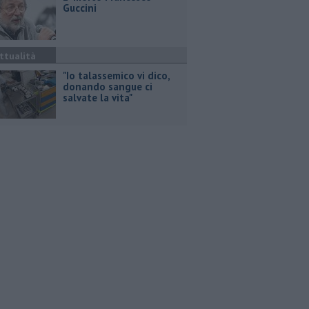
Guccini
ttualità
"Io talassemico vi dico,
donando sangue ci
salvate la vita"