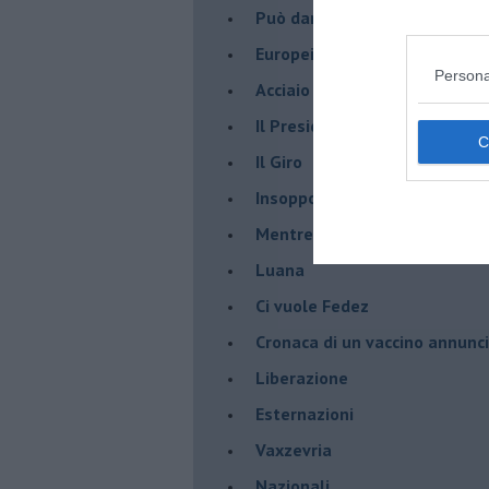
Può darsi
Europei
Persona
Acciaio
Il Presidente
​Il Giro
Insopportabile
​Mentre
Luana
​Ci vuole Fedez
​Cronaca di un vaccino annunc
​Liberazione
Esternazioni
Vaxzevria
Nazionali