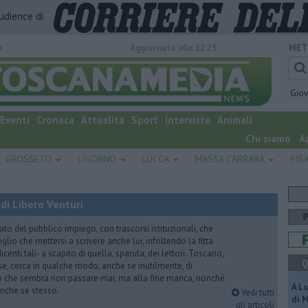
audience di
o
Aggiornato alle 12:25
MET
Gio
Eventi
Cronaca
Attualità
Sport
Interviste
Animali
Chi siamo
A
GROSSETO
LIVORNO
LUCCA
MASSA CARRARA
PIS
di Libero Venturi
ato del pubblico impiego, con trascorsi istituzionali, che
lio che mettersi a scrivere anche lui, infoltendo la fitta
dicenti tali- a scapito di quella, sparuta, dei lettori. Toscano,
Q
e, cerca in qualche modo, anche se inutilmente, di
o che sembra non passare mai, ma alla fine manca, nonché
A L
, anche se stesso.
Vedi tutti
di 
gli articoli