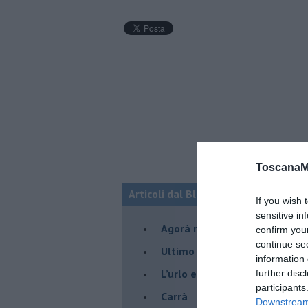
ToscanaM
Articoli dal Blog “Pensieri della dom
If you wish 
sensitive in
​Agorà reloaded
confirm you
continue se
Ultimo
information 
​L’urlo e gli inglesi
further disc
participants
Carrà
Downstream 