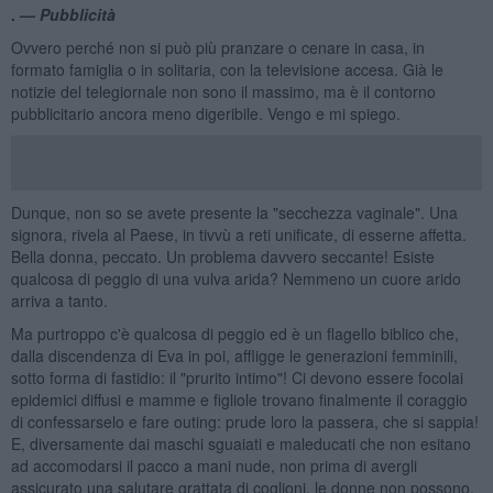
. —
Pubblicità
Ovvero perché non si può più pranzare o cenare in casa, in
formato famiglia o in solitaria, con la televisione accesa. Già le
notizie del telegiornale non sono il massimo, ma è il contorno
pubblicitario ancora meno digeribile. Vengo e mi spiego.
Dunque, non so se avete presente la "secchezza vaginale". Una
signora, rivela al Paese, in tivvù a reti unificate, di esserne affetta.
Bella donna, peccato. Un problema davvero seccante! Esiste
qualcosa di peggio di una vulva arida? Nemmeno un cuore arido
arriva a tanto.
Ma purtroppo c'è qualcosa di peggio ed è un flagello biblico che,
dalla discendenza di Eva in poi, affligge le generazioni femminili,
sotto forma di fastidio: il "prurito intimo"! Ci devono essere focolai
epidemici diffusi e mamme e figliole trovano finalmente il coraggio
di confessarselo e fare outing: prude loro la passera, che si sappia!
E, diversamente dai maschi sguaiati e maleducati che non esitano
ad accomodarsi il pacco a mani nude, non prima di avergli
assicurato una salutare grattata di coglioni, le donne non possono.