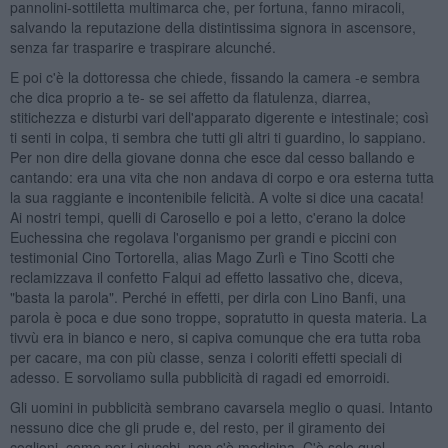
pannolini-sottiletta multimarca che, per fortuna, fanno miracoli,
salvando la reputazione della distintissima signora in ascensore,
senza far trasparire e traspirare alcunché.
E poi c'è la dottoressa che chiede, fissando la camera -e sembra
che dica proprio a te- se sei affetto da flatulenza, diarrea,
stitichezza e disturbi vari dell'apparato digerente e intestinale; così
ti senti in colpa, ti sembra che tutti gli altri ti guardino, lo sappiano.
Per non dire della giovane donna che esce dal cesso ballando e
cantando: era una vita che non andava di corpo e ora esterna tutta
la sua raggiante e incontenibile felicità. A volte si dice una cacata!
Ai nostri tempi, quelli di Carosello e poi a letto, c'erano la dolce
Euchessina che regolava l'organismo per grandi e piccini con
testimonial Cino Tortorella, alias Mago Zurlì e Tino Scotti che
reclamizzava il confetto Falqui ad effetto lassativo che, diceva,
"basta la parola". Perché in effetti, per dirla con Lino Banfi, una
parola è poca e due sono troppe, sopratutto in questa materia. La
tivvù era in bianco e nero, si capiva comunque che era tutta roba
per cacare, ma con più classe, senza i coloriti effetti speciali di
adesso. E sorvoliamo sulla pubblicità di ragadi ed emorroidi.
Gli uomini in pubblicità sembrano cavarsela meglio o quasi. Intanto
nessuno dice che gli prude e, del resto, per il giramento dei
coglioni, come per i ciucchi, non c'è medicina. C'è solo quel