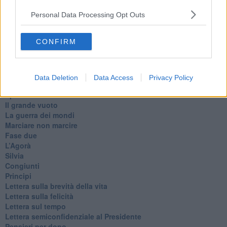
Suarez
​Il responso
Personal Data Processing Opt Outs
Willy
Non lo so
CONFIRM
Destino
Valdera
Commissari
L'orso
Data Deletion
Data Access
Privacy Policy
Grullaia
Spot
​Il grande vuoto
​La guerra dei mondi
Marciare non marcire
Fase due
L’Agorà
Silvia
Congiunti
Principi
​Lettera sulla brevità della vita
​Lettera sulla felicità
​Lettera sul tempo
Lettera semiconfidenziale al Presidente
Pensieri per dopo