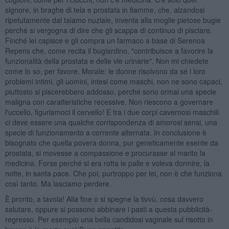
signore, in braghe di tela e prostata in fiamme, che, alzandosi
ripetutamente dal talamo nuziale, inventa alla moglie pietose bugie
perché si vergogna di dire che gli scappa di continuo di pisciare.
Finché lei capisce e gli compra un farmaco a base di Serenoa
Repens che, come recita il bugiardino, "contribuisce a favorire la
funzionalità della prostata e delle vie urinarie". Non mi chiedete
come lo so, per favore. Morale: le donne risolvono da sé i loro
problemi intimi, gli uomini, intesi come maschi, non ne sono capaci,
piuttosto si piscerebbero addosso, perché sono ormai una specie
maligna con caratteristiche recessive. Non riescono a governare
l'uccello, figuriamoci il cervello! E tra i due corpi cavernosi maschili
ci deve essere una qualche corrispondenza di amorosi sensi, una
specie di funzionamento a corrente alternata. In conclusione è
bisognato che quella povera donna, pur geneticamente esente da
prostata, si movesse a compassione e procurasse al marito la
medicina. Forse perché si era rotta le palle e voleva dormire, la
notte, in santa pace. Che poi, purtroppo per lei, non è che funziona
così tanto. Ma lasciamo perdere.
È pronto, a tavola! Alla fine o si spegne la tivvù, cosa davvero
salutare, oppure si possono abbinare i pasti a questa pubblicità-
regresso. Per esempio una bella candidosi vaginale sul risotto in