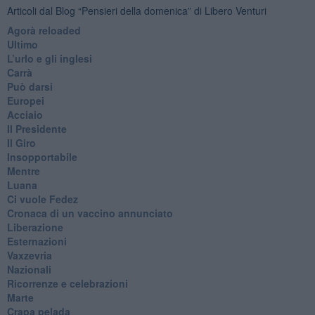
Articoli dal Blog “Pensieri della domenica” di Libero Venturi
​Agorà reloaded
Ultimo
​L’urlo e gli inglesi
Carrà
Può darsi
Europei
Acciaio
Il Presidente
​Il Giro
Insopportabile
​Mentre
Luana
​Ci vuole Fedez
​Cronaca di un vaccino annunciato
​Liberazione
Esternazioni
Vaxzevria
Nazionali
​Ricorrenze e celebrazioni
Marte
​Crapa pelada