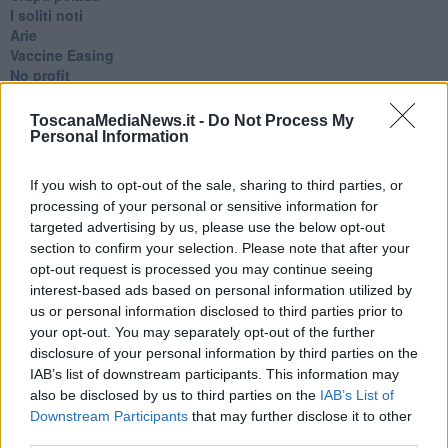
​I soliti noti
Arie
​Vaccine Easing
No profit
Dragonheart
Con-ter?
ToscanaMediaNews.it -
Do Not Process My
​Con-te
Personal Information
Coincidenze e crisi
L'amico
If you wish to opt-out of the sale, sharing to third parties, or
​L’anno del vaccino
processing of your personal or sensitive information for
Giulio Regeni
targeted advertising by us, please use the below opt-out
​Il rosario
section to confirm your selection. Please note that after your
Paolo Rossi
opt-out request is processed you may continue seeing
Maradona
interest-based ads based on personal information utilized by
Cronaca
us or personal information disclosed to third parties prior to
​Ancora Covid
your opt-out. You may separately opt-out of the further
​Biden!
In memoria
disclosure of your personal information by third parties on the
​Ancora Francesco
IAB’s list of downstream participants. This information may
Rieccoci
also be disclosed by us to third parties on the
IAB’s List of
Tenet
Downstream Participants
that may further disclose it to other
Francesco
third parties.