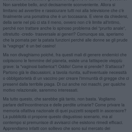
Non sarebbe bello, anzi decisamente sconveniente. Allora si
limitano ad avvertire e rassicurare tutti noi alla televisione che c'è
finalmente una pomatina che è un toccasana. E viene da chiedersi,
della serie nel più ci sta il meno, ovvero non c'è limite all'intimo,
perché non trattare anche lo spinoso problema del "prurito anale",
oltretutto -credo- trasversale ai generi? Comunque sia, speriamo
che la pomata per la patata funzioni perché alle donne se gli prude
la "vaginga" è un bel casino!
Ma non divaghiamo poiché, fra questi mali di genere endemici che
colpiscono le femmine del pianeta, esiste una fattispecie vieppiù
grave: la "vaginosi batterica"! Oddio! Come si prende? S'attacca?
Partono già le discussioni, a tavola riunita, sull'eventuale necessità
o obbligatorietà di un vaccino per creare l'immunità di gregge che ci
preservi dalla terribile piaga. Di cui anche noi maschi, per qualche
motivo relazionale, saremmo interessati.
Ma tutto questo, che sarebbe già tanto, non basta. Vogliamo
parlare dell'incontinenza e delle perdite urinarie? Come privare la
memoria olfattiva nazionale di quei puzzetti sospetti in ascensore?
La pubblicità ci propone questo disgustoso scenario, ma al
contempo si premunisce di avvisarci che esistono rimedi efficaci.
Apprendiamo infatti con sollievo che sono sul mercato dei