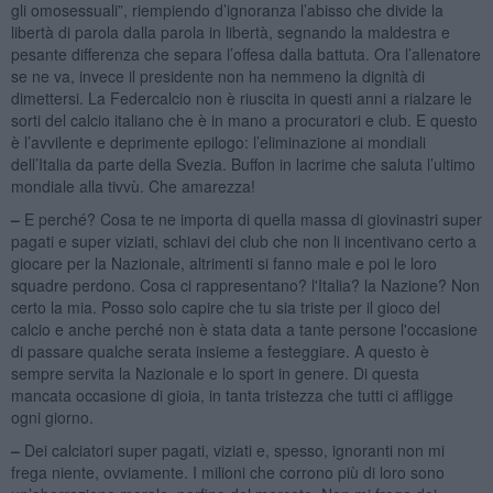
gli omosessuali”, riempiendo d’ignoranza l’abisso che divide la
libertà di parola dalla parola in libertà, segnando la maldestra e
pesante differenza che separa l’offesa dalla battuta. Ora l’allenatore
se ne va, invece il presidente non ha nemmeno la dignità di
dimettersi. La Federcalcio non è riuscita in questi anni a rialzare le
sorti del calcio italiano che è in mano a procuratori e club. E questo
è l’avvilente e deprimente epilogo: l’eliminazione ai mondiali
dell’Italia da parte della Svezia. Buffon in lacrime che saluta l’ultimo
mondiale alla tivvù. Che amarezza!
–
E perché? Cosa te ne importa di quella massa di giovinastri super
pagati e super viziati, schiavi dei club che non li incentivano certo a
giocare per la Nazionale, altrimenti si fanno male e poi le loro
squadre perdono. Cosa ci rappresentano? l'Italia? la Nazione? Non
certo la mia. Posso solo capire che tu sia triste per il gioco del
calcio e anche perché non è stata data a tante persone l'occasione
di passare qualche serata insieme a festeggiare. A questo è
sempre servita la Nazionale e lo sport in genere. Di questa
mancata occasione di gioia, in tanta tristezza che tutti ci affligge
ogni giorno.
–
Dei calciatori super pagati, viziati e, spesso, ignoranti non mi
frega niente, ovviamente. I milioni che corrono più di loro sono