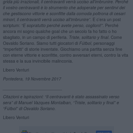
grida più irrazionali, il centravanti verr
à
ucciso all'imbrunire. Perch
é
il vostro centravanti è lo strumento che adoperate per sentirvi dei
che gestiscono vittorie e sconfitte dalla comoda poltrona di cesari
minori, il centravanti verr
à
ucciso all'imbrunire”
. E c’era un post
scriptum:
“E sopratutto perch
é
avete perso, coglioni!”
. Perché
ancora mi sogno qualche goal che un secolo fa ho fatto o ho
sbagliato, in un campo di periferia.
Triste, solitario y final
. Come
Osvaldo Soriano. Siamo tutti giocatori di
Fú
tbol
, personaggi
“imperfetti” di storie inventate. Giochiamo una partita senza fine
con eterne vittorie e sconfitte, contro avversari eterni, contro la vita
stessa e la sua invincibile malinconia.
Libero Venturi
Pontedera, 19 Novembre 2017
_________________________
Citazioni e ispirazioni: “Il centravanti è stato assassinato verso
sera” di
Manuel Vazques Montalban
, “
Triste, solitario y final
” e
“Fútbol” di Osvaldo Soriano.
Libero Venturi