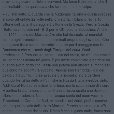
bravino a giocare, difficile a scriversi. Ma forse il destino, anche il
più ineffabile, ha qualcosa a che fare con meriti e colpe.
–
Tu l’hai detto. E guarda che la Nazionale italiana e quella svedese
si sono affrontate 22 volte nella loro storia, il bilancio recita 10
vittorie dell'Italia, 6 pareggi e 6 vittorie della Svezia. Però in Svezia
l’Italia ha vinto solo nel 1912 per le Olimpiadi a Stoccolma. Anche
nel 1950, quello del Maracanãzo che hai ricordato, ai mondiali,
contro ogni pronostico, fummo eliminati proprio dagli svedesi. Che
quel gioco fisico fanno, “biscotto” a parte per il pareggio con la
Danimarca che ci eliminò dagli Europei del 2004. Quali
predestinati? Presunti tali, forse. Il dio del calcio, se c’è, non ama le
squadre senz’anima né gioco. E poi avete cominciato a perdere da
quando avete detto che l’Italia non poteva non andare ai mondiali e
qualcuno ha addirittura evocato l’Apocalisse! Per forza il dio del
calcio vi ha punito. Forse avevate già incominciato a perdere
quando Renzi ha detto a Putin che in Russia l’Italia avrebbe vinto.
Addirittura! Non so se esiste la fortuna, ma lo sculo esiste di sicuro.
E perfino la scaramanzia forse è una scienza esatta che richiede
silenzio e prudenza. Nemmeno l’acqua santa del buon vecchio
Trapattoni, in Corea del Sud, ai mondiali del 2002, poté alcunché
contro quel diavolo dell’arbitro Moreno. Perché se c’è un dio, c’è
anche un demone del calcio. Il fatto è che si gioca male, formazioni