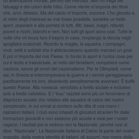
un’aberrazione morale, perfino del mercato. Non mi frega dei
tatuaggi e dei colori delle tribù. Come niente m’importa dei tifosi
che, anzi, detesto. Ma del calcio m’importa, eccome. L’ho giocato e,
al netto degli interessi se mai fosse possibile, sarebbe un bello
sport, popolare e alla portata di tutti. Alti, bassi, magri, robusti,
poveri e ricchi, bianchi e neri. Non tutti gli sport sono così. Tutte le
volte che mi tocca fare il bagno in casa, rimpiango la doccia negli
spogliatoi scalcinati. Ricordo la maglia, la squadra, i compagni,
muti, ostili e solidali che ti abbracciavano quando marcavi un goal.
E poi m’importa del mio Paese. In fondo lo sport è l’unica cosa per
cui è lecito e trasversale, al netto dei fanatismi, competere come
nazione, senza gli orrori del nazionalismo. Per le Olimpiadi, come
sai, in Grecia si interrompevano le guerre e i nemici gareggiavano
pacificamente tra loro, divenendo semplicemente avversari. È buffo
questo Paese. Alla rovescia: xenofobo a livello sociale e inclusivo
solo a livello calcistico. E i “buu” razzisti sono più un fenomeno di
disprezzo sociale che relativo alle squadre di calcio del nostro
campionato, in cui ormai si contano sulle dita di una mano i
calciatori italiani. I club sono intasati di giocatori stranieri fin dalle
formazioni giovanili e non esistono più scuole e vivai per i nostri
ragazzi. I risultati poi si vedono con la Nazionale, perché così si
dice: “Nazionale”. La Nazionale italiana di Calcio fa parte del nostro
orgoglio, della nostra identità di italiani, gli azzurri, non meno della