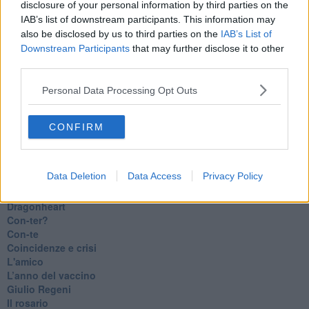
disclosure of your personal information by third parties on the
Luana
IAB’s list of downstream participants. This information may
​Ci vuole Fedez
also be disclosed by us to third parties on the
IAB’s List of
​Cronaca di un vaccino annunciato
Downstream Participants
that may further disclose it to other
​Liberazione
third parties.
Esternazioni
Vaxzevria
Personal Data Processing Opt Outs
Nazionali
​Ricorrenze e celebrazioni
Marte
CONFIRM
​Crapa pelada
​I soliti noti
Arie
Data Deletion
Data Access
Privacy Policy
​Vaccine Easing
No profit
Dragonheart
Con-ter?
​Con-te
Coincidenze e crisi
L'amico
​L’anno del vaccino
Giulio Regeni
​Il rosario