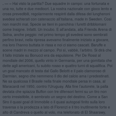
. —
–
Hai visto la partita? Due squadre in campo: una fortunata e
una no, tutte e due mediocri. La nostra nazionale con gioco lento e
cross prevedibili, regolarmente respinti dalla difesa dei lungheroni
svedesi schierati con catenaccio all’italiana, made in Sweden. Così
non marchi mai. Specie se tieni in panchina i furetti dribblomani
come Insigne. Infatti. Un incubo. E all’andata, alla Friends Arena di
Solna, anche peggio: nel primo tempo gli svedesi sono sembrati
perfino bravi, nella ripresa avevamo finalmente iniziato a giocare,
ma loro l’hanno buttata in rissa e noi ci siamo cascati. Baruffe e
scene madri in mezzo al campo. Poi sì, vabbè, l’arbitro. Si dirà che
il fallo iniziale su Bonucci era da espulsione. Per De Rossi al
mondiale del 2006, quello vinto in Germania, per una gomitata che
dette agli americani, fu subito rosso e quattro turni di squalifica. Poi
un goal mancato di testa dal Gallo Belotti e il palo clamoroso di
Darmian, segno che nemmeno il dio del calcio ama i predestinati.
Ne sa qualcosa il Brasile nella finale mondiale persa in casa, al
Maracanã nel 1950, contro l‘Uruguay. Alla fine l’autorete, la palla
deviata che spiazza Buffon con tre difensori fermi su un tiro non
certo irresistibile, è sembrato un segno del destino. Come a San
Siro il quasi goal di Immobile o il quasi autogoal finito sulla loro
traversa o la prodezza a lato di Florenzi e il tiro inutilmente forte e
alto di Candreva o quello al volo, ma telefonato di El Shaarawy,