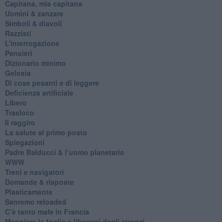
​Capitana, mia capitana
Uomini & zanzare
​Simboli & diavoli
Razzisti
​L’interrogazione
Pensieri
​Dizionario minimo
Gelosia
Di cose pesanti e di leggere
​Deficienza artificiale
Libero
Trasloco
Il raggiro
​La salute al primo posto
Spiegazioni
Padre Balducci & l’uomo planetario
WWW
​Treni e navigatori
​Domande & risposte
​Plasticamente
Sanremo reloaded
C’è tanto male in Francia
​Mangiare la foglia e liberarsi dagli stronzi