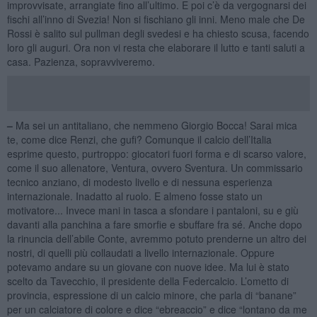
improvvisate, arrangiate fino all’ultimo. E poi c’è da vergognarsi dei
fischi all’inno di Svezia! Non si fischiano gli inni. Meno male che De
Rossi è salito sul pullman degli svedesi e ha chiesto scusa, facendo
loro gli auguri. Ora non vi resta che elaborare il lutto e tanti saluti a
casa. Pazienza, sopravviveremo.
–
Ma sei un antitaliano, che nemmeno Giorgio Bocca! Sarai mica
te, come dice Renzi, che gufi? Comunque il calcio dell’Italia
esprime questo, purtroppo: giocatori fuori forma e di scarso valore,
come il suo allenatore, Ventura, ovvero Sventura. Un commissario
tecnico anziano, di modesto livello e di nessuna esperienza
internazionale. Inadatto al ruolo. E almeno fosse stato un
motivatore... Invece mani in tasca a sfondare i pantaloni, su e giù
davanti alla panchina a fare smorfie e sbuffare fra sé. Anche dopo
la rinuncia dell’abile Conte, avremmo potuto prenderne un altro dei
nostri, di quelli più collaudati a livello internazionale. Oppure
potevamo andare su un giovane con nuove idee. Ma lui è stato
scelto da Tavecchio, il presidente della Federcalcio. L’ometto di
provincia, espressione di un calcio minore, che parla di “banane”
per un calciatore di colore e dice “ebreaccio” e dice “lontano da me