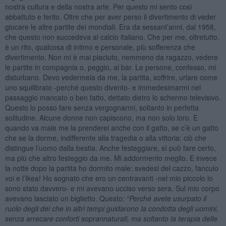
nostra cultura e della nostra arte. Per questo mi sento così
abbattuto e ferito. Oltre che per aver perso il divertimento di veder
giocare le altre partite dei mondiali. Era da sessant’anni, dal 1958,
che questo non succedeva al calcio italiano. Che per me, oltretutto,
è un rito, qualcosa di intimo e personale, più sofferenza che
divertimento. Non mi è mai piaciuto, nemmeno da ragazzo, vedere
le partite in compagnia o, peggio, al bar. Le persone, confesso, mi
disturbano. Devo vedermela da me, la partita, soffrire, urlare come
uno squilibrato -perché questo divento- e immedesimarmi nel
passaggio mancato o ben fatto, dettato dietro lo schermo televisivo.
Questo lo posso fare senza vergognarmi, soltanto in perfetta
solitudine. Alcune donne non capiscono, ma non solo loro. E
quando va male me la prenderei anche con il gatto, se c’è un gatto
che se la dorme, indifferente alla tragedia o alla vittoria: ciò che
distingue l’uomo dalla bestia. Anche festeggiare, sì può fare certo,
ma più che altro festeggio da me. Mi addormento meglio. E invece
la notte dopo la partita ho dormito male: svedesi del cazzo, fanculo
voi e l’Ikea! Ho sognato che ero un centravanti -nel mio piccolo lo
sono stato davvero- e mi avevano ucciso verso sera. Sul mio corpo
avevano lasciato un biglietto. Questo:
“Perch
é
avete usurpato il
ruolo degli dei che in altri tempi guidarono la condotta degli uomini,
senza arrecare conforti soprannaturali, ma soltanto la terapia delle