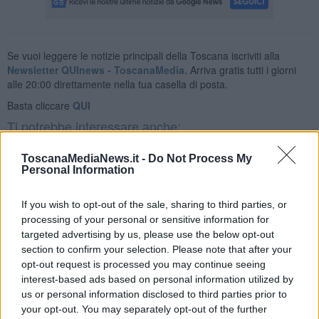
Se vuoi leggere le notizie principali della Toscana iscriviti alla
Newsletter QUInews - ToscanaMedia.
Arriva gratis tutti i giorni
alle 20:00 direttamente nella tua casella di posta.
Basta cliccare
QUI
Ti potrebbe interessare anche:
Articoli dal Blog “Pensieri della domenica” di Libero Venturi
ToscanaMediaNews.it -
Do Not Process My
Personal Information
​Agorà reloaded
Ultimo
​L’urlo e gli inglesi
If you wish to opt-out of the sale, sharing to third parties, or
Carrà
processing of your personal or sensitive information for
Può darsi
targeted advertising by us, please use the below opt-out
Europei
section to confirm your selection. Please note that after your
Acciaio
opt-out request is processed you may continue seeing
Il Presidente
interest-based ads based on personal information utilized by
​Il Giro
us or personal information disclosed to third parties prior to
Insopportabile
your opt-out. You may separately opt-out of the further
​Mentre