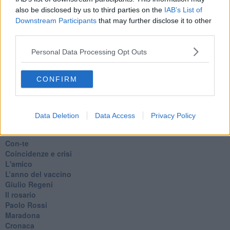
​Liberazione
also be disclosed by us to third parties on the
IAB’s List of
Esternazioni
Downstream Participants
that may further disclose it to other
Vaxzevria
third parties.
Nazionali
​Ricorrenze e celebrazioni
Personal Data Processing Opt Outs
Marte
​Crapa pelada
CONFIRM
​I soliti noti
Arie
​Vaccine Easing
No profit
Data Deletion
Data Access
Privacy Policy
Dragonheart
Con-ter?
​Con-te
Coincidenze e crisi
L'amico
​L’anno del vaccino
Giulio Regeni
​Il rosario
Paolo Rossi
Maradona
Cronaca