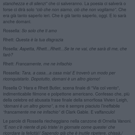
stanchezza e di silenzi”
che ci salveranno. La poesia ci salverà o
forse ci dirà solo
“ciò che non siamo, ciò che non vogliamo”
. Che
era già tanto saperlo ieri. Che è già tanto saperlo, oggi. E lo sarà
anche domani.
Rossella:
So solo che ti amo
Rhett:
Questa è la tua disgrazia
Rosella:
Aspetta, Rhett...Rhett...Se te ne vai, che sar
à di me, che
farò
?
Rhett:
Francamente, me ne infischio
Rossella:
Tara, a casa...a casa mia! E troverò un modo per
riconquistarlo. Dopotutto, domani è un altro giorno!
Rosella O 'Hara e Rhett Butler, scena finale di "Via col vento",
indimenticabile filmone e polpettone americano. Confesso che, più
della celebre ed abusata frase finale della smorfiosa Vivien Leigh,
“domani è un altro giorno”
, a me è sempre piaciuto l’ineffabile
“francamente me ne infischio”
di Clark Gable. E vaffanculo!
Le parole di Rossella riecheggiano nella canzone di Ornella Vanoni.
“E non c’è niente di più triste/ in giornate come queste/ che
ricordare la felicit
à!/ Sapendo gi
à che è inutile ripetere, chiss
à,/