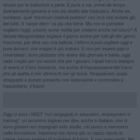
strazio per le traduzioni a parte. E pure a me, ormai da tempo
diversamente giovane e non più dedito alle traduzioni. Anche se,
confesso, quel
“minimum credula postero”
non mi è mai andato giù
del tutto. Il
“carpe diem”
va più che bene. Ma non si potrebbe
cogliere l’oggi, proprio come ricetta per credere anche nel futuro? A
farcela bisognerebbe cogliere il giorno anche per tutti gli altri giorni.
Insomma, per dirla con una battuta, l’attimo si può cogliere oggi e
pure domani, che magari è più maturo. E non per essere pigri o
rimandatari, temo piuttosto che vivere alla giornata e basta, oggi
vada meglio per noi vecchi che per i giovani, i quali hanno bisogno
di vivere sì il loro momento, ma anche di impossessarsi del futuro
che gli spetta e che altrimenti non gli tocca. Strapparcelo quasi,
strapparlo a questo presente così estenuante e cominciare a
frequentarlo, il futuro.
Oggi ci sono i NEET "not (engaged) in education, employment or
training", un acronimo inglese per dire, anche in italiano, che ci
sono giovani non impegnati nello studio, nel lavoro e nemmeno
nella formazione. Insomma non fanno più un cazzo niente di
niente, hanno smesso di guardare al futuro. E non sono pochi. Nel