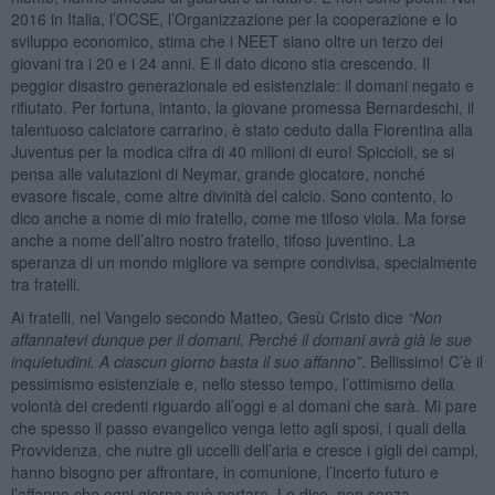
2016 in Italia, l’OCSE, l’Organizzazione per la cooperazione e lo
sviluppo economico, stima che i NEET siano oltre un terzo dei
giovani tra i 20 e i 24 anni. E il dato dicono stia crescendo. Il
peggior disastro generazionale ed esistenziale: il domani negato e
rifiutato. Per fortuna, intanto, la giovane promessa Bernardeschi, il
talentuoso calciatore carrarino, è stato ceduto dalla Fiorentina alla
Juventus per la modica cifra di 40 milioni di euro! Spiccioli, se si
pensa alle valutazioni di Neymar, grande giocatore, nonché
evasore fiscale, come altre divinità del calcio. Sono contento, lo
dico anche a nome di mio fratello, come me tifoso viola. Ma forse
anche a nome dell’altro nostro fratello, tifoso juventino. La
speranza di un mondo migliore va sempre condivisa, specialmente
tra fratelli.
Ai fratelli, nel Vangelo secondo Matteo, Gesù Cristo dice
“Non
affannatevi dunque per il domani. Perch
é il domani avr
à gi
à le sue
inquietudini. A ciascun giorno basta il suo affanno”
. Bellissimo! C’è il
pessimismo esistenziale e, nello stesso tempo, l’ottimismo della
volontà dei credenti riguardo all’oggi e al domani che sarà. Mi pare
che spesso il passo evangelico venga letto agli sposi, i quali della
Provvidenza, che nutre gli uccelli dell’aria e cresce i gigli dei campi,
hanno bisogno per affrontare, in comunione, l’incerto futuro e
l’affanno che ogni giorno può portare. Lo dico, non senza