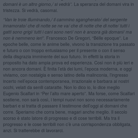
domani è un altro giorno,/ si vedr
à”.
La speranza del domani vira in
tristezza. Si vedrà, casomai.
“Van le troie illuminando,/ il cammino sgangherato/ del sergente
innamorato/ che di notte se ne va/ che di notte che di notte/ tutti i
gatti sono grigi/ tutti i cani sono neri/ non è ancora gi
à domani/ ma
non è nemmeno ieri”.
Francesco De Gregori, “Bélle epoque”. Le
epoche belle, come le anime belle, vivono la transizione tra passato
e futuro o con troppo entusiasmo per il presente o con il senso
della disgrazia imminente del suo futuro. In effetti la storia in
proposito ha dato ampia prova ed esperienza. Così non è più ieri e
non ancora domani. È finita l’età dei lumi, l’epoca moderna, e oggi
viviamo, con nostalgia e senso latino della malinconia, l’ingresso
incerto nell’epoca contemporanea, irrazionale e barbara ai nostri
occhi, velati da senili cataratte. Non lo dico io, lo dice meglio
Eugenio Scalfari in “Per l’alto mare aperto”. Ma forse, come Scalfari
sostiene, non sarà così, i tempi nuovi non sono necessariamente
barbari e si tratta di passare il testimone dell’oggi al domani che
corre. Speriamo che corra bene, magari anche meglio. Il secolo
scorso è stato latore di progresso e di cose terribili. Ma tra il
progresso e le cose terribili non c’è una corrispondenza obbligata,
anzi. Si tratterebbe di lavorarci.