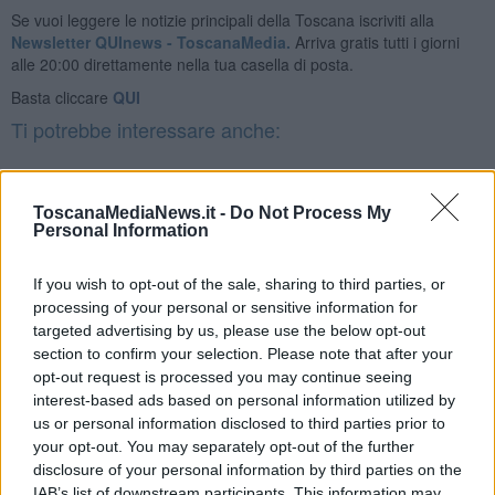
Se vuoi leggere le notizie principali della Toscana iscriviti alla
Newsletter QUInews - ToscanaMedia.
Arriva gratis tutti i giorni
alle 20:00 direttamente nella tua casella di posta.
Basta cliccare
QUI
Ti potrebbe interessare anche:
Articoli dal Blog “Pensieri della domenica” di Libero Venturi
​Agorà reloaded
ToscanaMediaNews.it -
Do Not Process My
Ultimo
Personal Information
​L’urlo e gli inglesi
Carrà
If you wish to opt-out of the sale, sharing to third parties, or
Può darsi
processing of your personal or sensitive information for
Europei
targeted advertising by us, please use the below opt-out
Acciaio
section to confirm your selection. Please note that after your
Il Presidente
opt-out request is processed you may continue seeing
​Il Giro
interest-based ads based on personal information utilized by
Insopportabile
us or personal information disclosed to third parties prior to
​Mentre
your opt-out. You may separately opt-out of the further
Luana
​Ci vuole Fedez
disclosure of your personal information by third parties on the
​Cronaca di un vaccino annunciato
IAB’s list of downstream participants. This information may