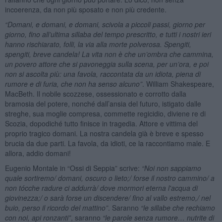
incoerenza, da non più sposato e non più credente.
“Domani, e domani, e domani, scivola a piccoli passi, giorno per
giorno, fino all’ultima sillaba del tempo prescritto, e tutti i nostri ieri
hanno rischiarato, folli, la via alla morte polverosa. Spengiti,
spengiti, breve candela! La vita non è che un’ombra che cammina,
un povero attore che si pavoneggia sulla scena, per un’ora, e poi
non si ascolta più: una favola, raccontata da un idiota, piena di
rumore e di furia, che non ha senso alcuno”
. William Shakespeare,
MacBeth. Il nobile scozzese, ossessionato e corrotto dalla
bramosia del potere, nonché dall’ansia del futuro, istigato dalle
streghe, sua moglie compresa, commette regicidio, diviene re di
Scozia, dopodiché tutto finisce in tragedia. Attore e vittima del
proprio tragico domani. La nostra candela già è breve e spesso
brucia da due parti. La favola, da idioti, ce la raccontiamo male. E
allora, addio domani!
Eugenio Montale in “Ossi di Seppia” scrive:
“Noi non sappiamo
quale sortiremo/ domani, oscuro o lieto;/ forse il nostro cammino/ a
non tócche radure ci addurr
à/ dove mormori eterna l'acqua di
giovinezza;/ o sar
à forse un discendere/ fino al vallo estremo,/ nel
buio, perso il ricordo del mattino”
. Saranno
“le sillabe che rechiamo
con noi, api ronzanti”
, saranno
“le parole senza rumore… nutrite di