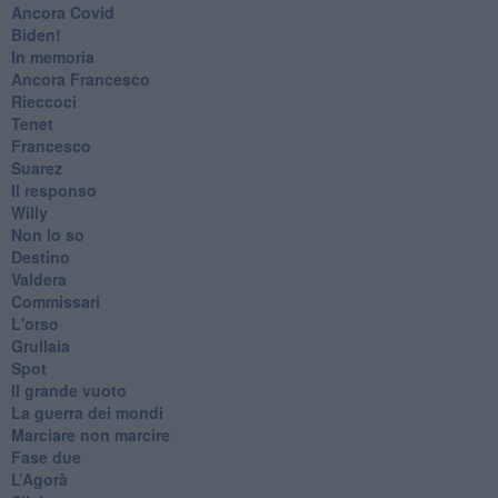
​Ancora Covid
​Biden!
In memoria
​Ancora Francesco
Rieccoci
Tenet
Francesco
Suarez
​Il responso
Willy
Non lo so
Destino
Valdera
Commissari
L'orso
Grullaia
Spot
​Il grande vuoto
​La guerra dei mondi
Marciare non marcire
Fase due
L’Agorà