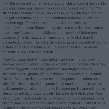
. —
Chissà cos’è il domani e, soprattutto, chissà cosa ci riserva. Ma
poi, oggi come oggi, siamo proprio sicuri che esista il domani? O
sia così necessario? Si dice, non a caso, meglio un uovo oggi che
una gallina domani oppure non rimandare a domani quello che
puoi fare oggi. E così via alimentando il nostro scetticismo pro
futuro. Viviamo in un Paese e in un secolo a cavallo tra passato e
futuro: con il passato non abbiamo fatto i conti, del futuro non
abbiamo dimestichezza e tentiamo vanamente di dilatare il
presente. Dunque ci resta il fardello importante e pesante di ciò che
è stato ieri e ci condanniamo ad un oggi senza fine. Un eterno
presente. E così il domani non fu.
“Dù
m loquimùr, fùgerit ì
nvida/ a
ètas: c
àrpe di
è
m, qu
àm minimù
m
cr
èdula pòstero”
, scrive Orazio nelle “Odi”. E chi non ha visto il film
“L’attimo fuggente”? Mentre parliamo, sarà fuggito il tempo
invidioso: cogli il giorno, affida al domani meno che puoi. Grande
Orazio! Anche se da studente chi non ha pensato, almeno una
volta, Orazio che strazio?! Il poeta latino esprime un epicureismo
politicamente corretto: non è tanto il piacere per il piacere fine a sé
stesso, quanto la privazione delle illusioni e delle disillusioni. Non
c’è compiacimento gaudente, piuttosto un fondo di pessimismo su
ciò che sarà, che sortiranno i dadi o gli dei beffardi e invidiosi per la
nostra vita, che ce lo rende per sempre caro. Ai giovani piace,