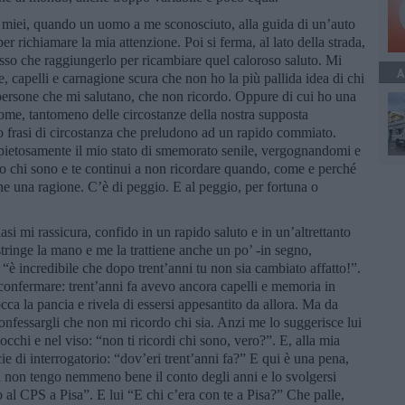
i miei, quando un uomo a me sconosciuto, alla guida di un’auto
er richiamare la mia attenzione. Poi si ferma, al lato della strada,
osso che raggiungerlo per ricambiare quel caloroso saluto. Mi
A
e, capelli e carnagione scura che non ho la più pallida idea di chi
persone che mi salutano, che non ricordo. Oppure di cui ho una
e, tantomeno delle circostanze della nostra supposta
ro frasi di circostanza che preludono ad un rapido commiato.
o pietosamente il mio stato di smemorato senile, vergognandomi e
o chi sono e te continui a non ricordare quando, come e perché
 una ragione. C’è di peggio. E al peggio, per fortuna o
asi mi rassicura, confido in un rapido saluto e in un’altrettanto
stringe la mano e me la trattiene anche un po’ -in segno,
“è incredibile che dopo trent’anni tu non sia cambiato affatto!”.
onfermare: trent’anni fa avevo ancora capelli e memoria in
occa la pancia e rivela di essersi appesantito da allora. Ma da
nfessargli che non mi ricordo chi sia. Anzi me lo suggerisce lui
cchi e nel viso: “non ti ricordi chi sono, vero?”. E, alla mia
e di interrogatorio: “dov’eri trent’anni fa?” E qui è una pena,
 non tengo nemmeno bene il conto degli anni e lo svolgersi
 al CPS a Pisa”. E lui “E chi c’era con te a Pisa?” Che palle,