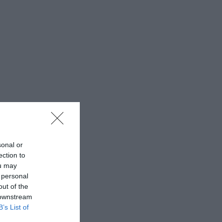
sonal or
ection to
ou may
 personal
out of the
 downstream
B’s List of