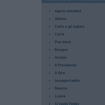
​Agorà reloaded
Ultimo
​L’urlo e gli inglesi
Carrà
Può darsi
Europei
Acciaio
Il Presidente
​Il Giro
Insopportabile
​Mentre
Luana
​Ci vuole Fedez