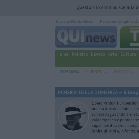
Questo sito contribuisce alla 
Toscana Media News
Percorso semplificat
quotidiano online.
Home
Politica
Lavoro
Arte
Cultura
TOSCANA
FIRENZE
AREZZO
PENSIERI DELLA DOMENICA — il Blog 
Libero Venturi è un pension
non ha trovato niente di meg
schiera degli scrittori -o se
valderopiteco e pontederes
ingannare il cazzo di temp
la vita, gli altri e, in fondo