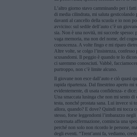
L’altro giorno stavo camminando per i fatt
di media cilindrata, mi saluta gesticolando p
davanti al cancello della scuola e io non p
avvicino: sul sedile dell’auto c’è un giovan
sia. Non è una novità, mi succede spesso: 
vaga memoria, ma non del nome, del cognom
conoscenza. A volte fingo e mi riparo diet
Altre volte, se colgo l’insistenza, confess
scusandomi. Il peggio è quando te lo dicon
ci saremmo conosciuti. Vabbè, facciamocene
purtroppo, non c’è limite alcuno.
Il giovane non esce dall’auto e ciò quasi qu
rapida ripartenza. Dal finestrino aperto mi 
evidentemente, di usata confidenza- e dice: 
Una smaccata lusinga che non mi sento di c
testa, nonché prostata sana. Lui invece si t
allora, quando? E dove? Quindi mi tocca co
stesso, forse leggendomi l’imbarazzo negli o
costernata affermazione, comincia una speci
perché non solo non ricordo le persone, ma
degli eventi. “Trent’anni fa, vediamo, credo