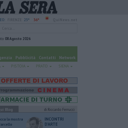
25°
36°
EO:
FIRENZE
QuiNews.net
ato
08 Agosto 2026
genzia
Pubblicità
Contatti
Network
A
PISTOIA
PRATO
SIENA
ui Blog
di Riccardo Ferrucci
INCONTRI
ucca la mostra
D'ARTE
Marcello