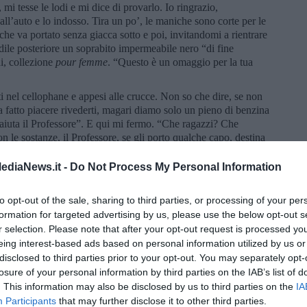
 mi tesse le lodi e mi dice di provarlo. Io ringrazio,
ll’auto e lo indosso. Tira un po’, le maniche sono corte per le
che va portato senza giacca sotto e poi, invitandomi a rientrare
dile posteriore un soprabito impermeabile nero “di fine
i, collezione
pour
femme
. “Questo è un omaggio per la tua
ti nel cellophane e appesi alle crucce. Non so che dire, se non
a fatto piacere rivederti, magari diamo solo un pieno di benzina
e aiuta il Professore”. E qui mi fermo. “Che ragazzi? Che
on le sostanze, il Professore, se gli porto qualche capo, destina
o domando: “Scusa, di cosa stiamo parlando?” E lui subito “Ma
e dei capi, un pieno di benzina per il pullmino quando vanno in
ediaNews.it -
Do Not Process My Personal Information
uro!”. Capisco. “Ma come faccio a pagare il Centro di Firenze?”
to andando a Firenze, glieli porto volentieri io”.
to opt-out of the sale, sharing to third parties, or processing of your per
 in macchina con uno sconosciuto, che non è sconosciuto perché
formation for targeted advertising by us, please use the below opt-out s
o, un truffatore, che mi vuol rifilare due capi taroccati per
r selection. Please note that after your opt-out request is processed y
mi e c’era quasi riuscito, tirandomi fuori perfino ricordi
eing interest-based ads based on personal information utilized by us or
. Frugandomi nelle tasche della memoria e della vita. Così dico
disclosed to third parties prior to your opt-out. You may separately opt-
pi, non lo guardo nemmeno, esco dall’auto, sbattendo la portiera e
losure of your personal information by third parties on the IAB’s list of
. This information may also be disclosed by us to third parties on the
IA
Participants
that may further disclose it to other third parties.
gnore con l’aria un po’ assorta e la mente lontana, disponibile