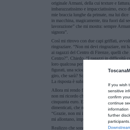
originale Armani, della cui texture e fattura,
imbarazzatissimo e impacciatissimo, esco da
mie braccia lunghe da primate, ma lui dice 
in macchina, magicamente, tira fuori dal se
lavorazione” che mi mostra: sempre Arman
signora”.
Così mi ritrovo con due capi griffati, avvol
ringraziare. “Non mi devi ringraziare, mi h
ai ragazzi del Centro di Firenze, quelli ch
Centro?”. Chiedo. “I ragazzi in difficoltà c
loro qualcosa per compensare”. Contrariat
figurati, una sciocchezza, rispetto al valor
ToscanaM
giro, che sarà? Solo quaranta, cinquanta e
La risposta è subito servita: “Li dai a me, s
If you wish 
Allora mi rendo finalmente conto che sono
sensitive in
non mi ricordo chi è, ma perché è uno stronz
confirm you
cinquanta euro. E che ha tentato di raggirar
continue se
dimenticati, che mi pare il furto più grave
information 
“Grazie, non mi interessa”. Gli lascio i ca
further disc
mi allontano, imprecando tra me e me.
participants
Downstream 
Realizzo che sono un vecchio, un anziano si