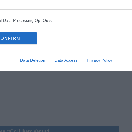
 vittima designata per un professionista del tarocco e del raggiro.
ome il tempo che passa e non passa invano. Sopratutto il tempo ci
ando che, come per la democrazia, anche per la vecchiaia,
l Data Processing Opt Outs
 si conosce bene, ma è di gran lunga peggiore. L’ultimo, estremo
CONFIRM
Data Deletion
Data Access
Privacy Policy
enica” di Libero Venturi