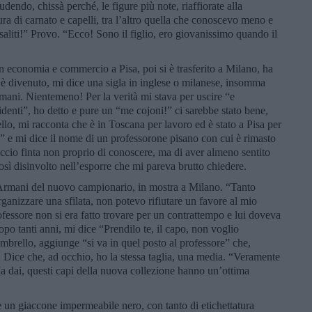
dendo, chissà perché, le figure più note, riaffiorate alla
a di carnato e capelli, tra l’altro quella che conoscevo meno e
saliti!” Provo. “Ecco! Sono il figlio, ero giovanissimo quando il
in economia e commercio a Pisa, poi si è trasferito a Milano, ha
 è divenuto, mi dice una sigla in inglese o milanese, insomma
ani. Nientemeno! Per la verità mi stava per uscire “e
denti”, ho detto e pure un “me cojoni!” ci sarebbe stato bene,
ello, mi racconta che è in Toscana per lavoro ed è stato a Pisa per
li” e mi dice il nome di un professorone pisano con cui è rimasto
accio finta non proprio di conoscere, ma di aver almeno sentito
osì disinvolto nell’esporre che mi pareva brutto chiedere.
o Armani del nuovo campionario, in mostra a Milano. “Tanto
ganizzare una sfilata, non potevo rifiutare un favore al mio
ofessore non si era fatto trovare per un contrattempo e lui doveva
opo tanti anni, mi dice “Prendilo te, il capo, non voglio
’ombrello, aggiunge “si va in quel posto al professore” che,
Dice che, ad occhio, ho la stessa taglia, una media. “Veramente
 dai, questi capi della nuova collezione hanno un’ottima
e un giaccone impermeabile nero, con tanto di etichettatura