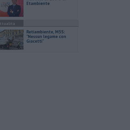
Etambiente
ttualità
Retiambiente, M5S:
"Nessun legame con
Giacetti"