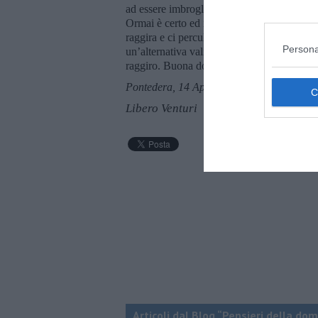
ad essere imbrogliato. La figura perfetta, la
Ormai è certo ed irrimediabile tutto ciò, c
raggira e ci percula. Mi consolo solo pens
Persona
un’alternativa valida non si conosce. Anzi
raggiro. Buona domenica e buona fortuna.
Pontedera, 14 Aprile 2019
Libero Venturi
Articoli dal Blog “Pensieri della dom