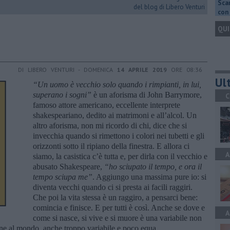
Scar
del blog di Libero Venturi
con 
QUI
DI LIBERO VENTURI - DOMENICA
14 APRILE 2019
ORE 08:36
Ult
“
Un uomo è vecchio solo quando i rimpianti, in lui,
superano i sogni”
è un aforisma di John Barrymore,
C
famoso attore americano, eccellente interprete
shakespeariano, dedito ai matrimoni e all’alcol. Un
altro aforisma, non mi ricordo di chi, dice che si
invecchia quando si rimettono i colori nei tubetti e gli
orizzonti sotto il ripiano della finestra. E allora ci
A
siamo, la casistica c’è tutta e, per dirla con il vecchio e
abusato Shakespeare,
“ho sciupato il tempo, e ora il
tempo sciupa me”
. Aggiungo una massima pure io: si
diventa vecchi quando ci si presta ai facili raggiri.
Che poi la vita stessa è un raggiro, a pensarci bene:
comincia e finisce. E per tutti è così. Anche se dove e
A
come si nasce, si vive e si muore è una variabile non
ne al mondo, anche troppo variabile e poco equa.