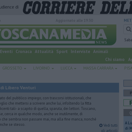
audience di
o
Aggiornato alle 19:30
MET
Sab
Eventi
Cronaca
Attualità
Sport
Interviste
Animali
Chi siamo
A
GROSSETO
LIVORNO
LUCCA
MASSA CARRARA
PIS
di Libero Venturi
ato del pubblico impiego, con trascorsi istituzionali, che
lio che mettersi a scrivere anche lui, infoltendo la fitta
dicenti tali- a scapito di quella, sparuta, dei lettori. Toscano,
Q
e, cerca in qualche modo, anche se inutilmente, di
o che sembra non passare mai, ma alla fine manca, nonché
A L
, anche se stesso.
Vedi tutti
di 
gli articoli