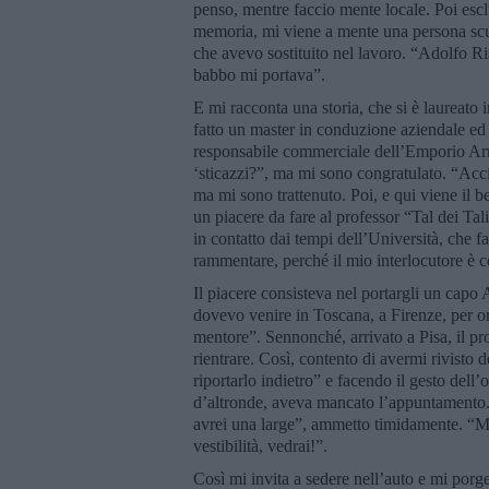
penso, mentre faccio mente locale. Poi esclu
memoria, mi viene a mente una persona scur
che avevo sostituito nel lavoro. “Adolfo Ri
babbo mi portava”.
E mi racconta una storia, che si è laureato 
fatto un master in conduzione aziendale ed
responsabile commerciale dell’Emporio Arm
‘sticazzi?”, ma mi sono congratulato. “Acci
ma mi sono trattenuto. Poi, e qui viene il b
un piacere da fare al professor “Tal dei Ta
in contatto dai tempi dell’Università, che f
rammentare, perché il mio interlocutore è c
Il piacere consisteva nel portargli un cap
dovevo venire in Toscana, a Firenze, per or
mentore”. Sennonché, arrivato a Pisa, il pr
rientrare. Così, contento di avermi rivisto d
riportarlo indietro” e facendo il gesto dell
d’altronde, aveva mancato l’appuntamento. 
avrei una large”, ammetto timidamente. “Ma
vestibilità, vedrai!”.
Così mi invita a sedere nell’auto e mi porg