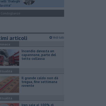
selli “Dialoghi
la città"
Condoglianze
imi articoli
Vedi tutti
ronaca
Incendio devasta un
capannone, parte del
tetto collassa
ttualità
Il grande caldo non dà
tregua, fine settimana
rovente
ttualità
Iren sale al 100% di