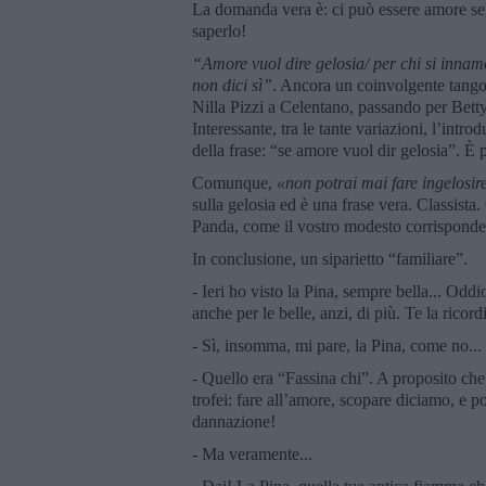
La domanda vera è: ci può essere amore sen
saperlo!
“Amore vuol dire gelosia/ per chi si innamo
non dici sì”
. Ancora un coinvolgente tango 
Nilla Pizzi a Celentano, passando per Betty 
Interessante, tra le tante variazioni, l’intr
della frase: “se amore vuol dir gelosia”. È
Comunque,
«n
on potr
ai mai fare ingelosi
sulla gelosia ed è una frase vera. Classista.
Panda, come il vostro modesto corrisponde
In conclusione, un siparietto “familiare”.
- Ieri ho visto la Pina, sempre bella... Oddi
anche per le belle, anzi, di più. Te la ricord
- Sì, insomma, mi pare, la Pina, come no...
- Quello era “Fassina chi”. A proposito che
trofei: fare all’amore, scopare diciamo, e 
dannazione!
- Ma veramente...