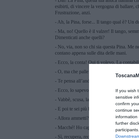
- Dai! La Pina, quella tua antica fiamma che
esibirti, di vincere la vergogna di ballare, 
Frustrazione, anzi.
- Ah, la Pina, forse... Il tango qual è? Un du
- Ma, no! Quello è il valzer! Il tango, semmai,
Dimenticati anche quelli?
- No, via, non so chi sia questa Pina. Me ne
contano appena sulle dita delle mani.
- Ecco, la conta! Qui ti volevo. La contabil
- O, ma che palle! C’è luna storta, stasera
ToscanaM
- Te pensa all’andropausa, piuttosto, e non u
- Ecco, lo sapevo, sono le pasticche che pr
If you wish 
sensitive in
- Vabbè, scusa, lascia fare la Pina, tanto è 
confirm you
- E poi te sei più bella della Pina!
continue se
information 
- Allora ammetti?
further disc
- Macché! Ho capito forse chi è... E te sei p
participants
Downstream 
- Sì, recupera, recupera. Tutti uguali!