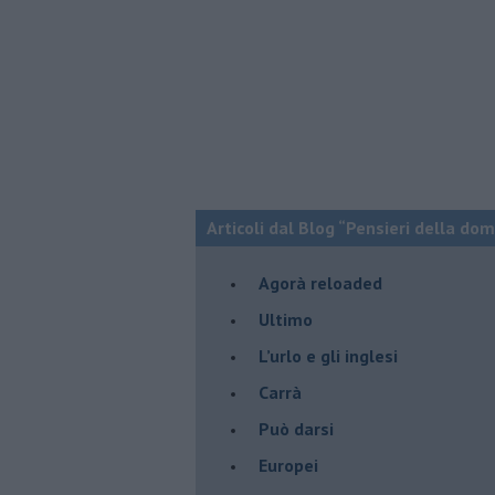
Articoli dal Blog “Pensieri della dom
​Agorà reloaded
Ultimo
​L’urlo e gli inglesi
Carrà
Può darsi
Europei