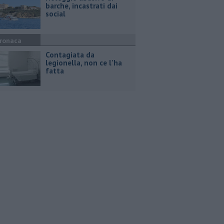
barche, incastrati dai
social
ronaca
Contagiata da
legionella, non ce l'ha
fatta