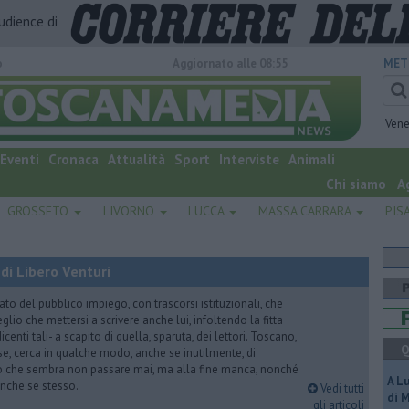
audience di
o
Aggiornato alle 08:55
MET
Vene
Eventi
Cronaca
Attualità
Sport
Interviste
Animali
Chi siamo
A
GROSSETO
LIVORNO
LUCCA
MASSA CARRARA
PIS
di Libero Venturi
ato del pubblico impiego, con trascorsi istituzionali, che
lio che mettersi a scrivere anche lui, infoltendo la fitta
dicenti tali- a scapito di quella, sparuta, dei lettori. Toscano,
Q
e, cerca in qualche modo, anche se inutilmente, di
o che sembra non passare mai, ma alla fine manca, nonché
A L
, anche se stesso.
Vedi tutti
di 
gli articoli