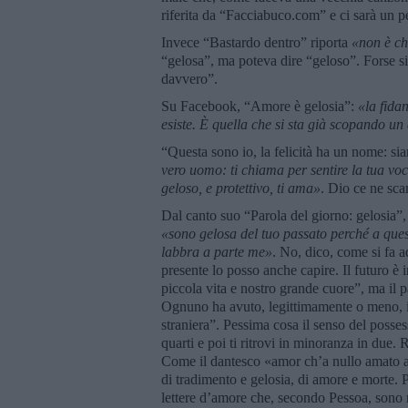
riferita da “Facciabuco.com” e ci sarà un 
Invece “Bastardo dentro” riporta
«non è che
“gelosa”, ma poteva dire “geloso”. Forse s
davvero”.
Su Facebook, “Amore è gelosia”:
«la fida
esiste. È quella che si sta gi
à
scopando un 
“Questa sono io, la felicità ha un nome: sia
vero uomo: ti chiama per sentire la tua voc
geloso, e protettivo, ti ama»
. Dio ce ne sca
Dal canto suo “Parola del giorno: gelosia”,
«sono gelosa del tuo passato perch
é
a que
labbra a parte me»
. No, dico, come si fa a
presente lo posso anche capire. Il futuro è 
piccola vita e nostro grande cuore”, ma il pa
Ognuno ha avuto, legittimamente o meno, il 
straniera”. Pessima cosa il senso del posse
quarti e poi ti ritrovi in minoranza in due
Come il dantesco «amor ch’a nullo amato am
di tradimento e gelosia, di amore e morte.
lettere d’amore che, secondo Pessoa, sono r