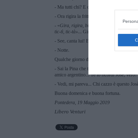
- Ma tutti chi? E quanti poi?
- Ora rigira la frittata...
Persona
- «
Gira, rigira, biondina/ l’
amore
, la vita
tic-tì, tic-tà».
.. Giri e rigiri, cicli e ricicli, s
- See, canta lui! E gioca con le parole, il le
- Notte.
Qualche giorno dopo.
- Sai la Pina che ti dicevo l’altra sera? Mi
amico argentino... Te lo ricordi Josè, vero?
- Vedi, mi pareva... Chi cazzo è questo Jos
Buona domenica e buona fortuna.
Pontedera, 19 Maggio 2019
Libero Venturi