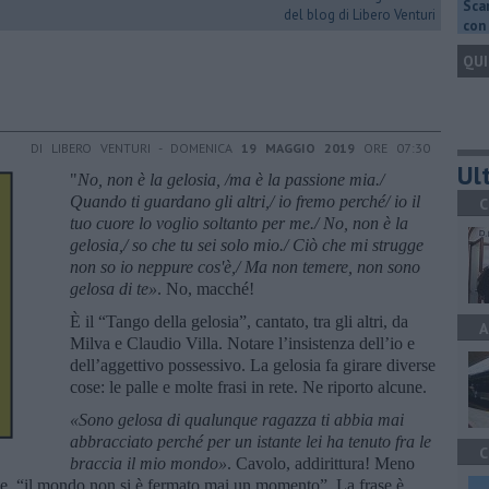
Scar
del blog di Libero Venturi
con 
QUI
DI LIBERO VENTURI - DOMENICA
19 MAGGIO 2019
ORE 07:30
Ult
"
No, non è la gelosia, /ma è la passione mia./
Quando ti guardano gli altri,/ io fremo perché/ io il
C
tuo cuore lo voglio soltanto per me./ No, non è la
gelosia,/ so che tu sei solo mio./ Ciò che mi strugge
non so io neppure cos'è,/ Ma non temere, non sono
gelosa di te»
. No, macché!
È il “Tango della gelosia”, cantato, tra gli altri, da
A
Milva e Claudio Villa. Notare l’insistenza dell’io e
dell’aggettivo possessivo. La gelosia fa girare diverse
cose: le palle e molte frasi in rete. Ne riporto alcune.
«Sono gelosa di qualunque ragazza ti abbia mai
abbracciato perch
é
per un istante lei ha tenuto fra le
C
braccia il mio mondo»
. Cavolo, addirittura! Meno
, “il mondo non si è fermato mai un momento”. La frase è