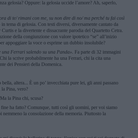
za gelosia? Oppure: la gelosia uccide l’amore? Ah, saperlo,
ra di te/ rimani con me, su non dire di no/ ma perché tu fai così
in tema di gelosia. Con testi diversi, diversamente cantato da
Curtis e la divertente e dissacrante parodia del Quartetto Cetra.
oduzione della congiunzione con valore ipotetico “se” all’inizio
 per appoggiare la voce o esprime un dubbio insolubile?
re una Ferrari salendo su una Panda».
Fa parte di 32 immagini
 Chi la scrive probabilmente ha una Ferrari, chi la cita una
nte dei Pensieri della Domenica.
o bella, altera... È un po’ invecchiata pure lei, gli anni passano
i la Pina, vero?
 Ma la Pina chi, scusa?
 fine ha fatto? Comunque, tutti così gli uomini, per voi siamo
poi nemmeno la consolazione della memoria. Piuttosto la