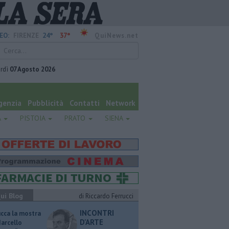
24°
37°
EO:
FIRENZE
QuiNews.net
rdì
07 Agosto 2026
genzia
Pubblicità
Contatti
Network
A
PISTOIA
PRATO
SIENA
ui Blog
di Riccardo Ferrucci
INCONTRI
ucca la mostra
D'ARTE
Marcello