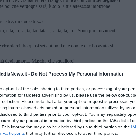
 mi dicevi: la ballerina di tango, l’unica con cui ti sei degnato di
che poi che vergogna sarà, è solo la tua altezzosa inibizione.
e e tre, un due e tre...?
 è ta, ta, ta, ta, taratatata, ta, ta, ta, ta... Sono più movimenti.
 ricorderei, ho quasi settant’anni e le donne che ho avuto si
ità degli amori... Maschi, che squallore!
? La menopausa tira male?
ediaNews.it -
Do Not Process My Personal Information
serei tanto a sproposito la parola “tira”...
endo...
to opt-out of the sale, sharing to third parties, or processing of your per
formation for targeted advertising by us, please use the below opt-out s
acqua passata ormai...
r selection. Please note that after your opt-out request is processed y
eing interest-based ads based on personal information utilized by us or
disclosed to third parties prior to your opt-out. You may separately opt-
losure of your personal information by third parties on the IAB’s list of
iù bella...
. This information may also be disclosed by us to third parties on the
IA
Participants
that may further disclose it to other third parties.