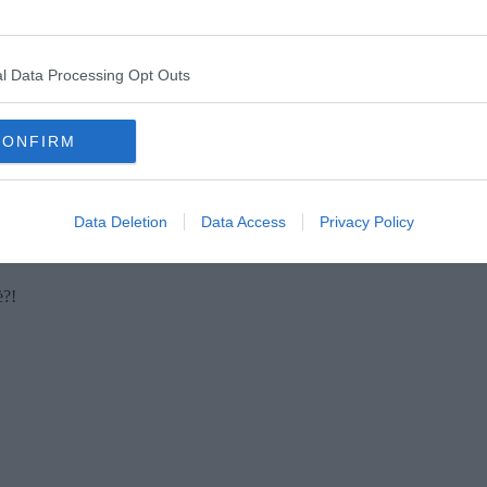
l Data Processing Opt Outs
/ godere ci fa./ Quando ti vedo, piccina,/ il mio cuor sempre fa/
tagni e ristagni, porti e riporti, torni e ritorni...
CONFIRM
tterato... Buonanotte.
Data Deletion
Data Access
Privacy Policy
 sono sbagliata, non era stata con te, ma con Josè, quel mio caro
è?!