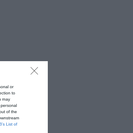
sonal or
ection to
ou may
 personal
out of the
 downstream
B’s List of