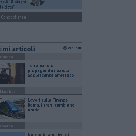
selli “Dialoghi
la città"
Condoglianze
imi articoli
Vedi tutti
ronaca
Terrorismo e
propaganda nazista,
adolescente arrestato
ttualità
Lavori sulla Firenze-
Roma, i treni cambiano
orario
ronaca
Noleggio abusivo di