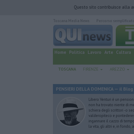
Questo sito contribuisce alla 
Toscana Media News
Percorso semplificat
quotidiano online.
Home
Politica
Lavoro
Arte
Cultura
TOSCANA
FIRENZE
AREZZO
PENSIERI DELLA DOMENICA — il Blog 
Libero Venturi è un pension
non ha trovato niente di meg
schiera degli scrittori -o se
valderopiteco e pontederes
ingannare il cazzo di temp
la vita, gli altri e, in fondo