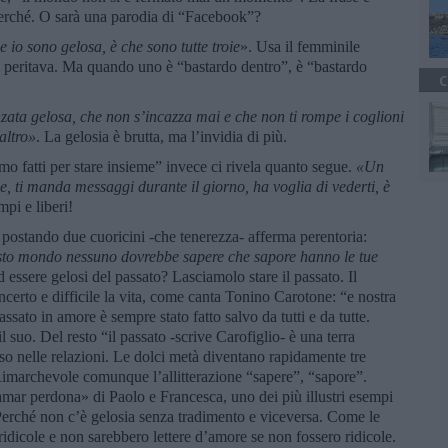
perché. O sarà una parodia di “Facebook”?
 io sono gelosa, è che sono tutte troie
». Usa il femminile
i peritava. Ma quando uno è “bastardo dentro”, è “bastardo
C
nzata gelosa, che non s’incazza mai e che non ti rompe i coglioni
altro»
. La gelosia è brutta, ma l’invidia di più.
mo fatti per stare insieme” invece ci rivela quanto segue.
«Un
e, ti manda messaggi durante il giorno, ha voglia di vederti, è
mpi e liberi!
 postando due cuoricini -che tenerezza- afferma perentoria:
sto mondo nessuno dovrebbe sapere che sapore hanno le tue
d essere gelosi del passato? Lasciamolo stare il passato. Il
incerto e difficile la vita, come canta Tonino Carotone: “e nostra
ssato in amore è sempre stato fatto salvo da tutti e da tutte.
suo. Del resto “il passato -scrive Carofiglio- è una terra
sso nelle relazioni. Le dolci metà diventano rapidamente tre
. Rimarchevole comunque l’allitterazione “sapere”, “sapore”.
ar perdona» di Paolo e Francesca, uno dei più illustri esempi
 Perché non c’è gelosia senza tradimento e viceversa. Come le
idicole e non sarebbero lettere d’amore se non fossero ridicole.