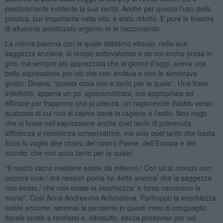
plasticamente evidente la sua verità. Anche per questo l’uso della
plastica, pur importante nella vita, è stato ridotto. E pure le finestre
di alluminio anodizzato argento te le raccomando.
La nonna paterna con la quale abbiamo vissuto, nella sua
saggezza anziana, al tempo sottovalutata e da noi anche presa in
giro, ma sempre più apprezzata che al giorno d’oggi, aveva una
bella espressione per ciò che non andava o non le sembrava
giusto. Diceva: “questa cosa non è tanto per la quale”. Una frase
indefinita, appena un po’ sgrammaticata, ma appropriata ed
efficace per frapporre una prudenza, un ragionevole dubbio verso
qualcosa di cui non si capiva bene la ragione o l’esito. Non nego
che ci fosse nell’espressione anche quel tanto di prevenuta
diffidenza e resistenza conservatrice, ma solo quel tanto che basta.
Ecco lo voglio dire chiaro del nostro Paese, dell’Europa e del
mondo: che non sono tanto per la quale!
“Il nostro sacro mestiere esiste da millenni./ Con lui al mondo non
occorre luce:/ ma nessun poeta ha detto ancora/ che la saggezza
non esiste,/ che non esiste la vecchiezza/ e forse nemmeno la
morte”. Così Anna Andreevna Achmatova. Purtroppo la vecchiezza
esiste eccome, semmai la pensione in questi mesi di conguaglio
fiscale tende a rarefarsi e, oltretutto, senza preavviso per noi