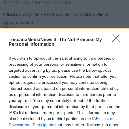
Ti potrebbe interessare anche:
Articoli dal Blog “Pensieri della domenica” di Libero Venturi
​Agorà reloaded
Ultimo
​L’urlo e gli inglesi
Carrà
ToscanaMediaNews.it -
Do Not Process My
Personal Information
Può darsi
Europei
Acciaio
If you wish to opt-out of the sale, sharing to third parties, or
Il Presidente
processing of your personal or sensitive information for
​Il Giro
targeted advertising by us, please use the below opt-out
Insopportabile
section to confirm your selection. Please note that after your
​Mentre
opt-out request is processed you may continue seeing
Luana
interest-based ads based on personal information utilized by
​Ci vuole Fedez
us or personal information disclosed to third parties prior to
​Cronaca di un vaccino annunciato
your opt-out. You may separately opt-out of the further
​Liberazione
disclosure of your personal information by third parties on the
Esternazioni
IAB’s list of downstream participants. This information may
Vaxzevria
also be disclosed by us to third parties on the
IAB’s List of
Nazionali
Downstream Participants
that may further disclose it to other
​Ricorrenze e celebrazioni