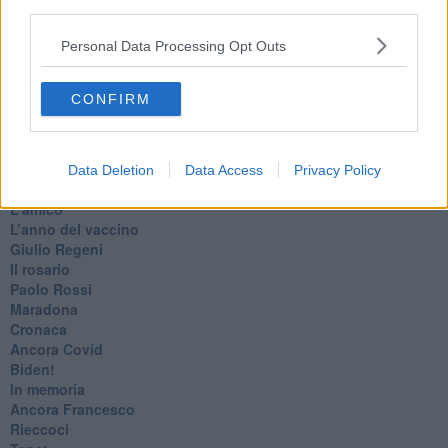
third parties.
Marte
​Crapa pelada
Personal Data Processing Opt Outs
​I soliti noti
Arie
​Vaccine Easing
CONFIRM
No profit
Dragonheart
Con-ter?
​Con-te
Data Deletion
Data Access
Privacy Policy
Coincidenze e crisi
L'amico
​L’anno del vaccino
Giulio Regeni
​Il rosario
Paolo Rossi
Maradona
Cronaca
​Ancora Covid
​Biden!
In memoria
​Ancora Francesco
Rieccoci