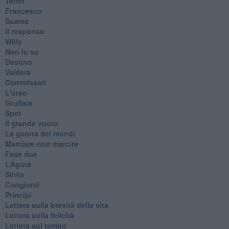
Tenet
Francesco
Suarez
​Il responso
Willy
Non lo so
Destino
Valdera
Commissari
L'orso
Grullaia
Spot
​Il grande vuoto
​La guerra dei mondi
Marciare non marcire
Fase due
L’Agorà
Silvia
Congiunti
Principi
​Lettera sulla brevità della vita
​Lettera sulla felicità
​Lettera sul tempo