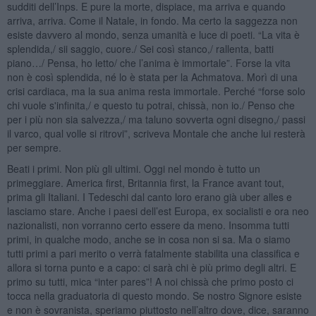
sudditi dell’Inps. E pure la morte, dispiace, ma arriva e quando
arriva, arriva. Come il Natale, in fondo. Ma certo la saggezza non
esiste davvero al mondo, senza umanità e luce di poeti. “La vita è
splendida,/ sii saggio, cuore./ Sei così stanco,/ rallenta, batti
piano…/ Pensa, ho letto/ che l’anima è immortale”. Forse la vita
non è così splendida, né lo è stata per la Achmatova. Morì di una
crisi cardiaca, ma la sua anima resta immortale. Perché “forse solo
chi vuole s'infinita,/ e questo tu potrai, chissà, non io./ Penso che
per i più non sia salvezza,/ ma taluno sovverta ogni disegno,/ passi
il varco, qual volle si ritrovi”, scriveva Montale che anche lui resterà
per sempre.
Beati i primi. Non più gli ultimi. Oggi nel mondo è tutto un
primeggiare. America first, Britannia first, la France avant tout,
prima gli Italiani. I Tedeschi dal canto loro erano già uber alles e
lasciamo stare. Anche i paesi dell’est Europa, ex socialisti e ora neo
nazionalisti, non vorranno certo essere da meno. Insomma tutti
primi, in qualche modo, anche se in cosa non si sa. Ma o siamo
tutti primi a pari merito o verrà fatalmente stabilita una classifica e
allora si torna punto e a capo: ci sarà chi è più primo degli altri. E
primo su tutti, mica “inter pares”! A noi chissà che primo posto ci
tocca nella graduatoria di questo mondo. Se nostro Signore esiste
e non è sovranista, speriamo piuttosto nell’altro dove, dice, saranno