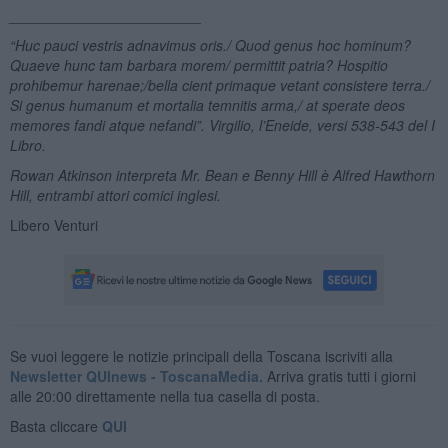
________________________
“
Huc pauci vestris adnavimus oris./ Quod genus hoc hominum?
Quaeve hunc tam barbara morem/ permittit patria? Hospitio
prohibemur harenae;/
bella cient primaque vetant consistere terra./
Si genus humanum et mortalia temnitis arma,
/ at sperate deos
memores fandi atque nefandi”. Virgilio, l’Eneide, versi 538-543 del I
Libro.
Rowan Atkinson interpreta Mr. Bean e Benny Hill è
Alfred Hawthorn
Hill
, entrambi attori comici inglesi.
Libero Venturi
Se vuoi leggere le notizie principali della Toscana iscriviti alla
Newsletter QUInews - ToscanaMedia.
Arriva gratis tutti i giorni
alle 20:00 direttamente nella tua casella di posta.
Basta cliccare
QUI