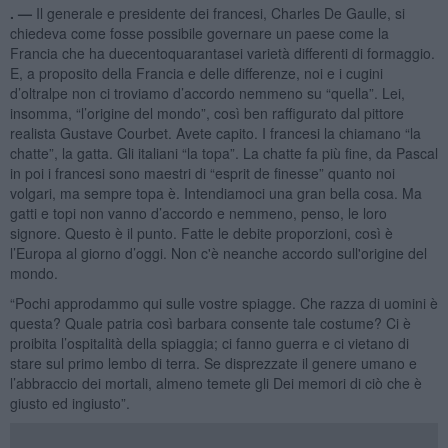
. —
Il generale e presidente dei francesi, Charles De Gaulle, si
chiedeva come fosse possibile governare un paese come la
Francia che ha duecentoquarantasei varietà differenti di formaggio.
E, a proposito della Francia e delle differenze, noi e i cugini
d’oltralpe non ci troviamo d’accordo nemmeno su “quella”. Lei,
insomma, “l’origine del mondo”, così ben raffigurato dal pittore
realista Gustave Courbet. Avete capito. I francesi la chiamano “la
chatte”, la gatta. Gli italiani “la topa”. La chatte fa più fine, da Pascal
in poi i francesi sono maestri di “esprit de finesse” quanto noi
volgari, ma sempre topa è. Intendiamoci una gran bella cosa. Ma
gatti e topi non vanno d’accordo e nemmeno, penso, le loro
signore. Questo è il punto. Fatte le debite proporzioni, così è
l’Europa al giorno d’oggi. Non c'è neanche accordo sull'origine del
mondo.
“Pochi approdammo qui sulle vostre spiagge. Che razza di uomini è
questa? Quale patria così barbara consente tale costume? Ci è
proibita l’ospitalità della spiaggia; ci fanno guerra e ci vietano di
stare sul primo lembo di terra. Se disprezzate il genere umano e
l’abbraccio dei mortali, almeno temete gli Dei memori di ciò che è
giusto ed ingiusto”.