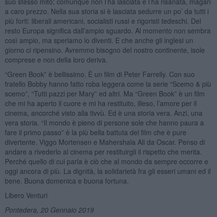
suo stesso mito; comunque non l’ha lasciata e l’ha risanata, magari
a caro prezzo. Nella sua storia si è lasciata sedurre un po’ da tutti i
più forti: liberali americani, socialisti russi e rigoristi tedeschi. Del
resto Europa significa dall’ampio sguardo. Al momento non sembra
così ampio, ma speriamo lo diventi. E che anche gli inglesi un
giorno ci ripensino. Avremmo bisogno del nostro continente, isole
comprese e non della loro deriva.
“Green Book” è bellissimo. È un film di Peter Farrelly. Con suo
fratello Bobby hanno fatto roba leggera come la serie “Scemo & più
scemo”, “Tutti pazzi per Mary” ed altri. Ma “Green Book” è un film
che mi ha aperto il cuore e mi ha restituito, illeso, l’amore per il
cinema, ancorché visto alla tivvù. Ed è una storia vera. Anzi, una
vera storia. “Il mondo è pieno di persone sole che hanno paura a
fare il primo passo” è la più bella battuta del film che è pure
divertente. Viggo Mortensen e Mahershala Ali da Oscar. Penso di
andare a rivederlo al cinema per restituirgli il rispetto che merita.
Perché quello di cui parla è ciò che al mondo da sempre occorre e
oggi ancora di più. La dignità, la solidarietà fra gli esseri umani ed il
bene. Buona domenica e buona fortuna.
Libero Venturi
Pontedera, 20 Gennaio 2019