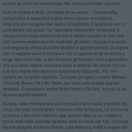
ancora gli ultimi ad essere beati. Ma sembra piuttosto una resa.
Ecco la musica è finita, gli inglesi se ne vanno... Theresa May,
conservatori e separatisti inglesi hanno aperto una frattura,
divenuta una voragine che rischia di inghiottirli. E speriamo non ci
porti dentro tutti quanti. Lo “splendido isolamento” britannico si
ripropone nel corso della storia che è cattiva maestra di vita. Una
che l’arresterebbero perché maltratta gli alunni. Oppure è la storia
un’insegnante offesa da cattivi studenti e genitori violenti. Gli inglesi
non ci vogliono stare in Europa e non si capisce se gli va stretta o
larga. Non certo tutti: ai fieri Scozzesi gli fumano, sotto il gonnellino,
che non deve essere nemmeno bello a vedersi. Ma anche fra loro
e le loro regine non sono mai andati tanto d’accordo. Per non
parlare dei simpatici Irlandesi. Del resto gli inglesi, a parte Winston
Churchill, Benny Hill e Mr. Bean, non sono tutta questa grande
simpatia. Ci sarebbero anche Robin Hood e Re Artù, ma non si sa
se sono esistiti davvero.
Europa, nella mitologia era una fanciulla che fu rapita e sedotta da
Zeus, dio degli antichi greci. Il famoso ratto di Europa. La Comunità
Europea ci ha uniti e messi in riga: avesse fatto un po’ meglio la
prima cosa della seconda sarebbe stato un bene per tutti. L’Europa
ha mal ripagato anche la Grecia, culla della sua civiltà e origine del