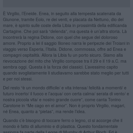
È Virgilio, l’Eneide. Enea, in seguito alla tempesta scatenata da
Giunone, tramite Eolo, re dei venti, e placata da Nettuno, dio del
mare, è spinto sulle coste della Libia in prossimità della edificanda
Cartagine. Che poi sarà “delenda”, ma questa è un’altra storia. Là
incontrerà la regina Didone, con quel che segue del doloroso
amore. Proprio a lei il saggio Ilioneo narra le peripezie dei Troiani in
viaggio verso Esperia, l’Italia. Didone, commossa, offre ad Enea e
compagni ospitalità. Allora la Libia fu un porto sicuro. Siamo alla
rievocazione del mito che Virgilio compose tra il 29 e il 19 a.C. ma
sembra oggi. Questa è la forza dei classici. L’avessimo capito
quando svogliatamente li studiavamo sarebbe stato meglio per tutti
e per noi stessi.
Del resto “è un mondo difficile/ e vita intensa/ felicità a momenti/ e
futuro incerto/ il fuoco e l’acqua/ con certa calma/ serata di vento/ e
nostra piccola vita/ e nostro grande cuore”, come canta Tonino
Carotone in “Me cago en el amor”. Non è proprio Virgilio, magari,
né Enea, quanto a “pietas”, ma rende l’idea.
Quando c’è bisogno di toccare ferro o legno, ci si accorge che il
mondo è fatto di alluminio e di plastica. Questo fondamentale
assioma fa parte della Legge di Murphy di Arthur Bloch. Ed è