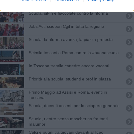
Scuola, sit-in e fiaccolate contro la riforma
Jobs Act, scioperi Cgil in tutta la regione
Scuola: la riforma avanza, la piazza protesta
Seimila toscani a Roma contro la #buonascuola
In Toscana tremila cattedre ancora vacanti
Priorità alla scuola, studenti e prof in piazza
Primo Maggio ad Assisi e Roma, eventi in
Toscana
Scuola, docenti assenti per lo sciopero generale
Scuola, rientro senza mascherina fra tanti
malumori
Calci e pugni tra giovani davanti al liceo