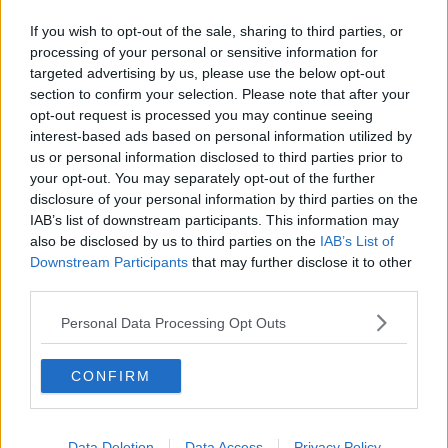
Disabili, Cgil lancia l'allarme su lavoro e scuola
If you wish to opt-out of the sale, sharing to third parties, or
Appalti scuole, protesta con flash mob in piazza
processing of your personal or sensitive information for
targeted advertising by us, please use the below opt-out
Scuola, protestano gli addetti alle pulizie e alla
section to confirm your selection. Please note that after your
sorveglianza
opt-out request is processed you may continue seeing
interest-based ads based on personal information utilized by
La scuola protesta contro precari e classi pollaio
us or personal information disclosed to third parties prior to
your opt-out. You may separately opt-out of the further
Scuola e sanità, il giorno dello sciopero
disclosure of your personal information by third parties on the
IAB’s list of downstream participants. This information may
Stop ai treni per i diritti delle donne
also be disclosed by us to third parties on the
IAB’s List of
Downstream Participants
that may further disclose it to other
Scuola nel caos a un mese dalla campanella
third parties.
​Guerra sulle nomine degli insegnanti
Personal Data Processing Opt Outs
Studenti in aumento, personale Ata in
CONFIRM
diminuzione
Concorso presidi, la replica della dirigente
Data Deletion
Data Access
Privacy Policy
Nuove ombre sul concorso per presidi