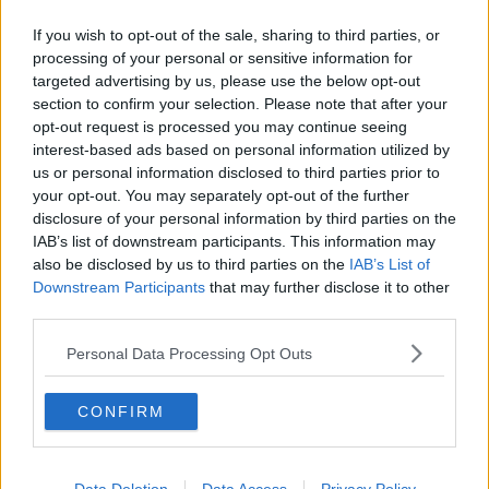
La destra boccia un atto fondamentale per i più
fragili e le famiglie
If you wish to opt-out of the sale, sharing to third parties, or
Gaza, giusta la mozione di fronte alle violazioni di
processing of your personal or sensitive information for
Netanyahu
targeted advertising by us, please use the below opt-out
section to confirm your selection. Please note that after your
"Fine vita, l'eredità di Laura deve impegnare la
politica"
opt-out request is processed you may continue seeing
interest-based ads based on personal information utilized by
Disabilità e Covid, Melio: "Potrebbero non
us or personal information disclosed to third parties prior to
curarmi"
your opt-out. You may separately opt-out of the further
Iacopo Melio esulta: "Ho vinto io"
disclosure of your personal information by third parties on the
IAB’s list of downstream participants. This information may
Basta bambini nelle carceri
also be disclosed by us to third parties on the
IAB’s List of
Downstream Participants
that may further disclose it to other
Educazione all'affettivitá, ok alla Pdl
third parties.
Educazione all'affettivitá, via libera al PdL
Personal Data Processing Opt Outs
Fine vita, in Toscana un grande passo di civiltà
CONFIRM
Emergenza infezioni sessualmente trasmesse
LGBTQIA+, il Pd chiede di aggiornare la legge