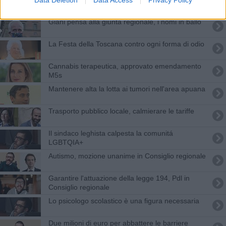
Data Deletion
Data Access
Privacy Policy
Giani pensa alla giunta regionale, i nomi in ballo
La Festa della Toscana contro ogni forma di odio
Cannabis terapeutica, approvato emendamento
M5s
Mantenere alta la lotta ai tumori nell'area apuana
Trasporto pubblico locale, calmierare le tariffe
Il sindaco leghista calpesta la comunitá
LGBTQIA+
Autismo, mozione unanime in Consiglio regionale
Garantire l'attuazione della legge 194, Pdl in
Consiglio regionale
Lo psicologo scolastico è una figura necessaria
Due milioni di euro per abbattere le barriere