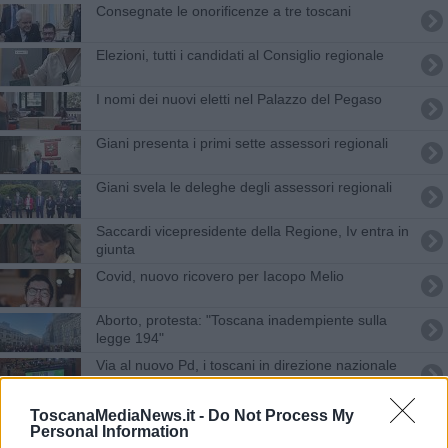
Consegnate le onorificenze a tre toscani
Elezioni, tutti i candidati al Consiglio regionale
I nomi dei nuovi eletti nel Palazzo del Pegaso
Giani presenta i primi sette assessori regionali
Giani svela le deleghe degli assessori regionali
Saccardi vicepresidente della Regione, Iv entra in
giunta
Covid, nuovo ricovero per Iacopo Melio
Aborto, protesta: "Toscana inadempiente sulla
legge 194"
Via al nuovo Pd, i toscani in direzione nazionale
Furfaro e Melio nella squadra Pd targata Schlein
ToscanaMediaNews.it -
Do Not Process My
Personal Information