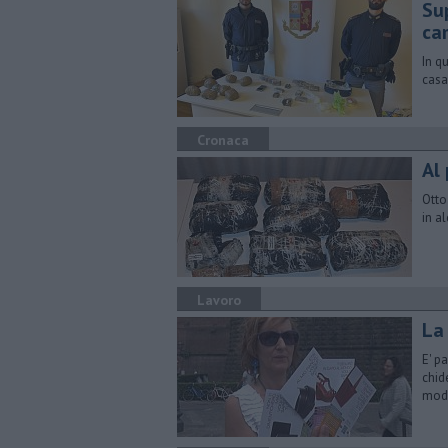
Su
ca
In q
casa
Cronaca
Al
Otto
in a
Lavoro
La
E' p
chid
mod