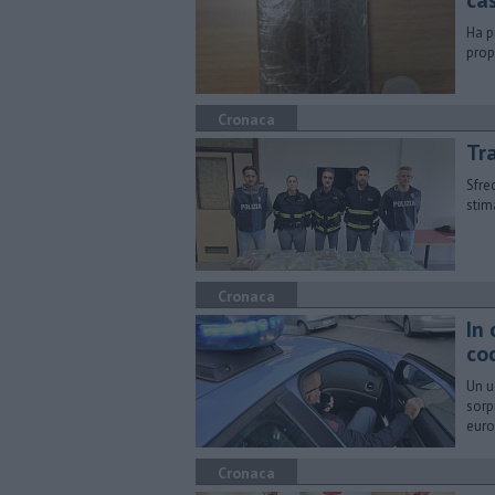
ca
Ha p
prop
Cronaca
Tra
Sfre
stim
Cronaca
In 
co
Un u
sorp
euro
Cronaca