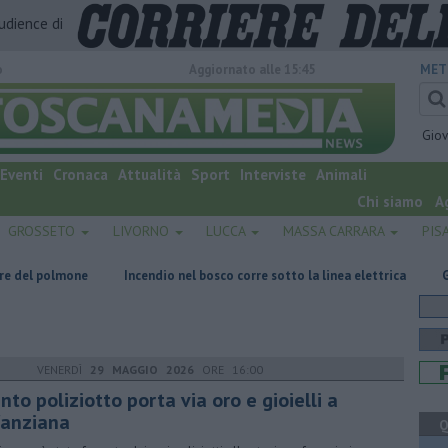
audience di
o
Aggiornato alle 15:45
MET
Gio
Eventi
Cronaca
Attualità
Sport
Interviste
Animali
Chi siamo
A
GROSSETO
LIVORNO
LUCCA
MASSA CARRARA
PIS
Incendio nel bosco corre sotto la linea elettrica
Grattano e vincon
VENERDÌ
29 MAGGIO 2026
ORE 16:00
finto poliziotto porta via oro e gioielli a
'anziana
Q