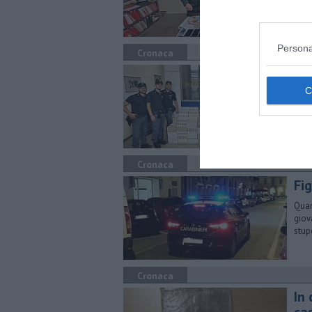
Persona
Cronaca
Il
di 
Due 
bila
Cronaca
Fig
Quan
giov
stup
Cronaca
In