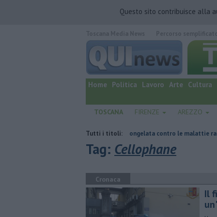
Questo sito contribuisce alla 
Toscana Media News
Percorso semplificat
quotidiano online.
Home
Politica
Lavoro
Arte
Cultura
TOSCANA
FIRENZE
AREZZO
no Marcelli
Una sonda congelata contro le malattie rare del polmone
Tutti i titoli:
Tag:
Cellophane
Cronaca
Il 
un