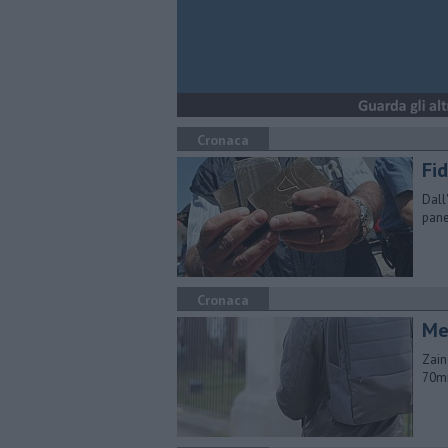
Cronaca
Fid
Dall
pane
Cronaca
Mez
Zain
70mi