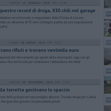
MARTEDÌ
15 GENNAIO 2019
ORE 11:08
questro record di droga, 830 chili nel garage
titativo record trovato e sequestrato dalla Polizia di Livorno.
stato un albanese di 35 anni. L'indagine partita da una segnalazione
ouPol
LUNEDÌ
08 APRILE 2019
ORE 22:57
cano rifiuti e trovano ventimila euro
agonisti del ritrovamento gli agenti della municipale, oggi con gli
atori Alia nei boschi per contrastare l'abbandono dei rifiuti
MARTEDÌ
05 NOVEMBRE 2019
ORE 12:58
lla torretta gestivano lo spaccio
zione della polizia nel nascondiglio abusivo. Trovata droga per 12mila
. Nei guai due giovani con precedenti penali