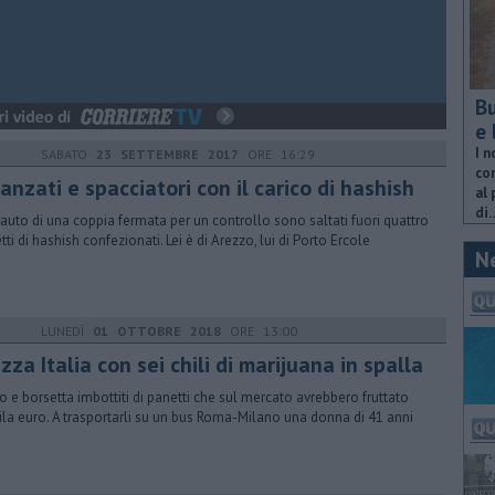
Bu
e 
I n
SABATO
23 SETTEMBRE 2017
ORE 16:29
com
anzati e spacciatori con il carico di hashish
al 
di..
'auto di una coppia fermata per un controllo sono saltati fuori quattro
tti di hashish confezionati. Lei è di Arezzo, lui di Porto Ercole
N
LUNEDÌ
01 OTTOBRE 2018
ORE 13:00
za Italia con sei chili di marijuana in spalla
o e borsetta imbottiti di panetti che sul mercato avrebbero fruttato
la euro. A trasportarli su un bus Roma-Milano una donna di 41 anni