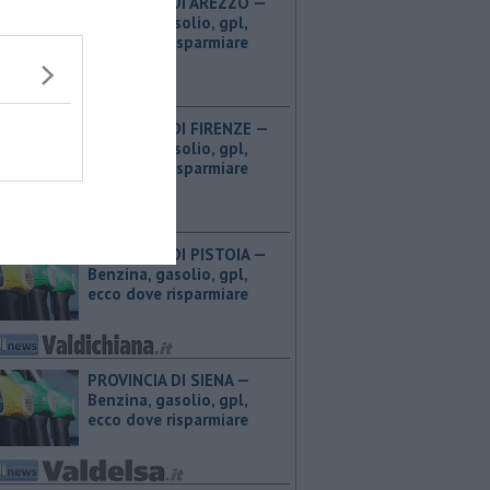
PROVINCIA DI AREZZO — ​
Benzina, gasolio, gpl,
ecco dove risparmiare
PROVINCIA DI FIRENZE — ​
Benzina, gasolio, gpl,
ecco dove risparmiare
PROVINCIA DI PISTOIA — ​
Benzina, gasolio, gpl,
ecco dove risparmiare
PROVINCIA DI SIENA — ​
Benzina, gasolio, gpl,
ecco dove risparmiare