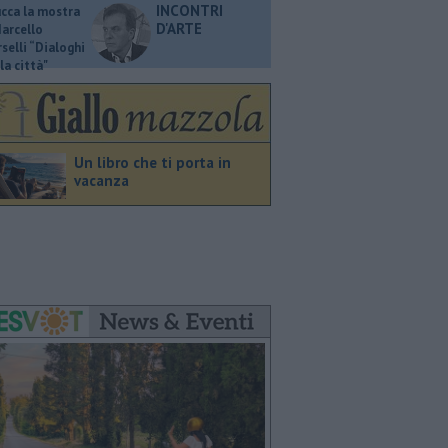
INCONTRI
ucca la mostra
D'ARTE
Marcello
selli “Dialoghi
la città"
Un libro che ti porta in
vacanza