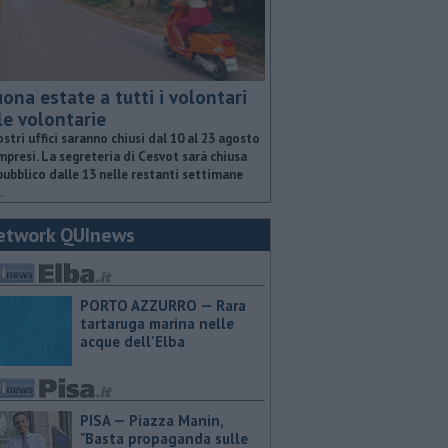
ona estate a tutti i volontari
le volontarie
ostri uffici saranno chiusi dal 10 al 23 agosto
presi. La segreteria di Cesvot sarà chiusa
pubblico dalle 13 nelle restanti settimane
.
etwork QUInews
PORTO AZZURRO — Rara
tartaruga marina nelle
acque dell'Elba
PISA — Piazza Manin,
"Basta propaganda sulle