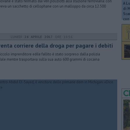
iovane è stato fermato dai veri poliziotti alla stazione ferroviaria: con
A L
veva un sacchetto di cellophane con un malloppo da circa 12.500
di 
Scar
con 
LUNEDÌ
24 APRILE 2017
ORE 16:56
enta corriere della droga per pagare i debiti
iccolo imprenditore edile fallito è stato sorpreso dalla polizia
dale mentre trasportava sulla sua auto 600 grammi di cocaina