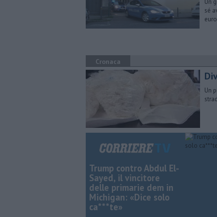
Un g
sé a
euro
Cronaca
Div
Un p
stra
Trump contro Abdul El-
Sayed, il vincitore
delle primarie dem in
Michigan: «Dice solo
ca***te»