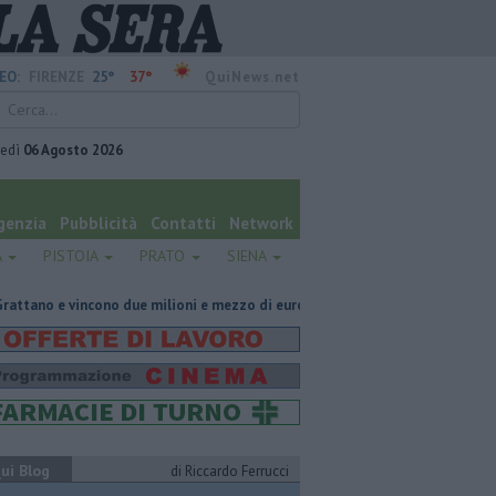
25°
37°
EO:
FIRENZE
QuiNews.net
vedì
06 Agosto 2026
genzia
Pubblicità
Contatti
Network
A
PISTOIA
PRATO
SIENA
o due milioni e mezzo di euro
Giornalismo in lutto per la scomparsa d
ui Blog
di Riccardo Ferrucci