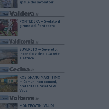
spalle dei lavoratori"
PONTEDERA — Svelato il
girone del Pontedera
SUVERETO — Suvereto,
incendio vicino alla rete
elettrica
ROSIGNANO MARITTIMO
— Comuni non comuni,
preferite le casette di
Vada
MONTECATINI VAL DI