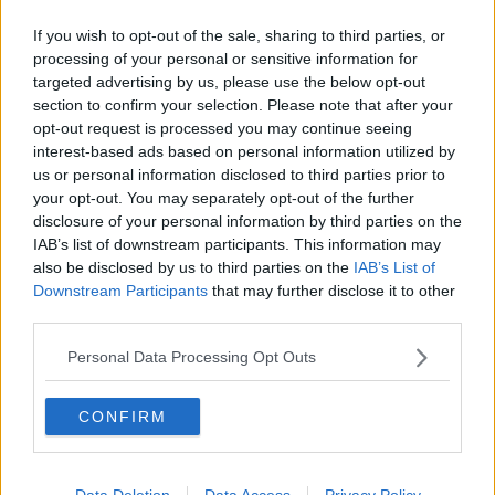
Vinitaly, Toscana top per bio, export e viralità
If you wish to opt-out of the sale, sharing to third parties, or
Treno esce dai binari, traffico ferroviario nel caos
processing of your personal or sensitive information for
targeted advertising by us, please use the below opt-out
Lavori alla galleria ferroviaria, saltano tratte e
section to confirm your selection. Please note that after your
fermate
opt-out request is processed you may continue seeing
interest-based ads based on personal information utilized by
Raddoppio ferroviario, fine settimana senza treni
us or personal information disclosed to third parties prior to
your opt-out. You may separately opt-out of the further
I costi economici dell’emergenza climatica
disclosure of your personal information by third parties on the
IAB’s list of downstream participants. This information may
Nel Fiorentino oltre 200 isolati dopo il maltempo
also be disclosed by us to third parties on the
IAB’s List of
Downstream Participants
that may further disclose it to other
Pasqua e ponti, tutti gli orari degli autobus
third parties.
Lavori al ponte, 24 ore di stop ai treni
Personal Data Processing Opt Outs
I problemi cronici dei pendolari
CONFIRM
Bus di linea contro auto alle Picchiaie
Crolla un albero sui cavi, statale paralizzata
Data Deletion
Data Access
Privacy Policy