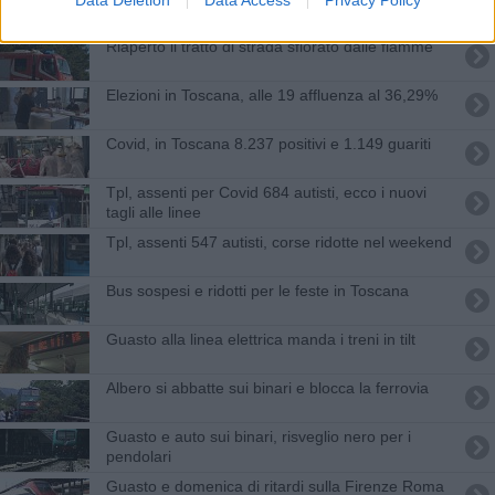
Riaperto il tratto di strada sfiorato dalle fiamme
Elezioni in Toscana, alle 19 affluenza al 36,29%
Covid, in Toscana 8.237 positivi e 1.149 guariti
Tpl, assenti per Covid 684 autisti, ecco i nuovi
tagli alle linee
Tpl, assenti 547 autisti, corse ridotte nel weekend
Bus sospesi e ridotti per le feste in Toscana
Guasto alla linea elettrica manda i treni in tilt
Albero si abbatte sui binari e blocca la ferrovia
Guasto e auto sui binari, risveglio nero per i
pendolari
Guasto e domenica di ritardi sulla Firenze Roma