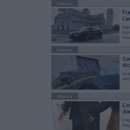
Cronaca
Fr
l'a
Inge
di p
Fina
Cronaca
Co
dic
La g
senz
Cronaca
L'
do
Il r
Pang