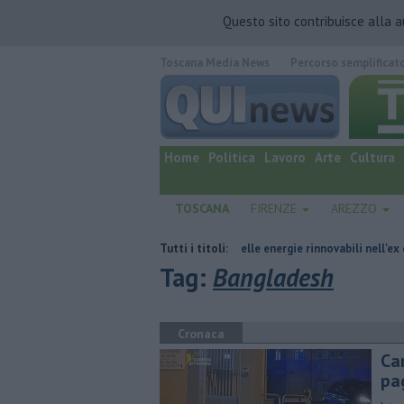
Questo sito contribuisce alla 
Toscana Media News
Percorso semplificat
quotidiano online.
Home
Politica
Lavoro
Arte
Cultura
TOSCANA
FIRENZE
AREZZO
commissariamento
Hub delle energie rinnovabili nell'ex deposito Eni
Tutti i titoli:
Tag:
Bangladesh
Cronaca
Ca
pa