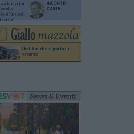
INCONTRI
ucca la mostra
D'ARTE
Marcello
selli “Dialoghi
la città"
Un libro che ti porta in
vacanza