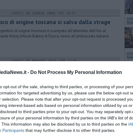
SABATO
02 LUGLIO 2016
ORE 08:42
co di origine toscana si salva dalla strage
rgentino di origine livornese è scampato all'attentato dell'Isis al
orante Holey Artisan Bakery di Dacca, vicino all'ambasciata italiana
SABATO
07 MAGGIO 2016
ORE 13:06
 premio Nobel per la pace Yunus a Pistoia
ediaNews.it -
Do Not Process My Personal Information
onomista bengalese Muhammad Yunus, ideatore del microcredito
ale moderno, lunedì prossimo riceverà dal Comune la cittadinanza
to opt-out of the sale, sharing to third parties, or processing of your per
aria
formation for targeted advertising by us, please use the below opt-out s
r selection. Please note that after your opt-out request is processed y
eing interest-based ads based on personal information utilized by us or
MERCOLEDÌ
09 AGOSTO 2017
ORE 18:30
disclosed to third parties prior to your opt-out. You may separately opt-
vicina un bimbo e gli abbassa il costume
losure of your personal information by third parties on the IAB’s list of
. This information may also be disclosed by us to third parties on the
IA
engalese di 38 anni è stato arrestato dai carabinieri per il reato di
Participants
that may further disclose it to other third parties.
enza sessuale. Il grave fatto è avvenuto in spiaggia. E' già libero