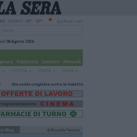
25°
37°
EO:
FIRENZE
QuiNews.net
vedì
06 Agosto 2026
genzia
Pubblicità
Contatti
Network
A
PISTOIA
PRATO
SIENA
congelata contro le malattie rare del polmone
Retiambiente, il dopo F
ui Blog
di Riccardo Ferrucci