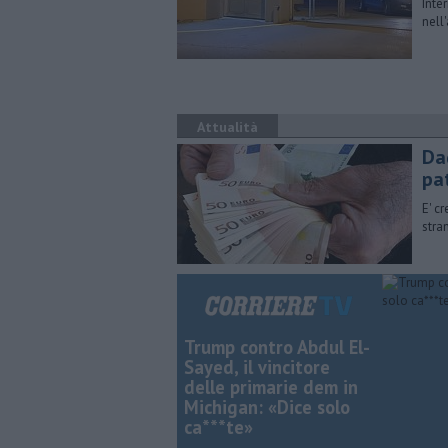
Inte
nell
Attualità
Dag
pa
E' c
stra
Trump contro Abdul El-
Sayed, il vincitore
delle primarie dem in
Michigan: «Dice solo
ca***te»