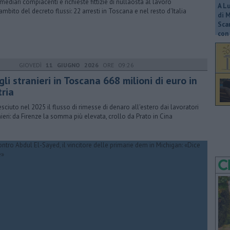
rmediari compiacenti e richieste fittizie di nullaosta al lavoro
A L
'ambito del decreto flussi: 22 arresti in Toscana e nel resto d'Italia
di 
Scar
con 
GIOVEDÌ
11 GIUGNO 2026
ORE 09:26
li stranieri in Toscana 668 milioni di euro in
tria
resciuto nel 2025 il flusso di rimesse di denaro all'estero dai lavoratori
nieri: da Firenze la somma più elevata, crollo da Prato in Cina