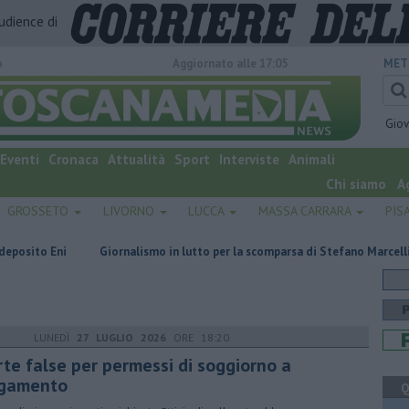
audience di
o
Aggiornato alle 17:05
MET
Gio
Eventi
Cronaca
Attualità
Sport
Interviste
Animali
Chi siamo
A
GROSSETO
LIVORNO
LUCCA
MASSA CARRARA
PIS
Giornalismo in lutto per la scomparsa di Stefano Marcelli
Una sonda 
LUNEDÌ
27 LUGLIO 2026
ORE 18:20
rte false per permessi di soggiorno a
gamento
Q