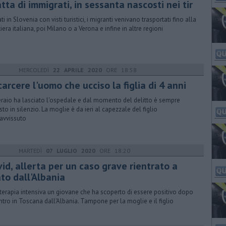
tta di immigrati, in sessanta nascosti nei tir
ti in Slovenia con visti turistici, i migranti venivano trasportati fino alla
tiera italiana, poi Milano o a Verona e infine in altre regioni
MERCOLEDÌ
22 APRILE 2020
ORE 18:58
carcere l'uomo che ucciso la figlia di 4 anni
eraio ha lasciato l'ospedale e dal momento del delitto è sempre
sto in silenzio. La moglie è da ieri al capezzale del figlio
avvissuto
MARTEDÌ
07 LUGLIO 2020
ORE 18:20
id, allerta per un caso grave rientrato a
to dall'Albania
n terapia intensiva un giovane che ha scoperto di essere positivo dopo
ientro in Toscana dall'Albania. Tampone per la moglie e il figlio