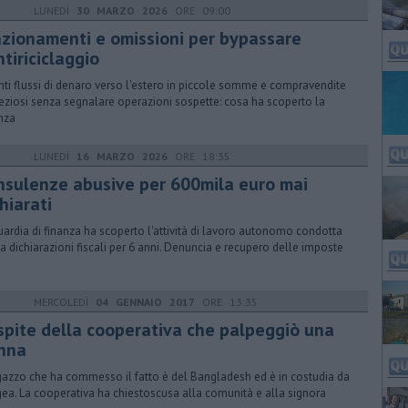
LUNEDÌ
30 MARZO 2026
ORE 09:00
azionamenti e omissioni per bypassare
ntiriciclaggio
nti flussi di denaro verso l'estero in piccole somme e compravendite
reziosi senza segnalare operazioni sospette: cosa ha scoperto la
nza
LUNEDÌ
16 MARZO 2026
ORE 18:35
nsulenze abusive per 600mila euro mai
hiarati
uardia di finanza ha scoperto l'attività di lavoro autonomo condotta
a dichiarazioni fiscali per 6 anni. Denuncia e recupero delle imposte
MERCOLEDÌ
04 GENNAIO 2017
ORE 13:35
ospite della cooperativa che palpeggiò una
nna
agazzo che ha commesso il fatto è del Bangladesh ed è in costudia da
ea. La cooperativa ha chiestoscusa alla comunità e alla signora