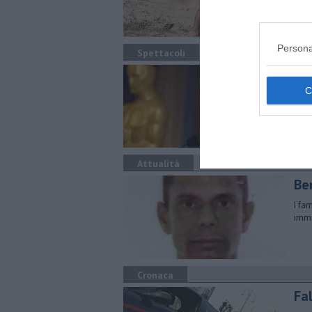
Persona
Spettacoli
Se
Me
A se
molt
Attualità
Ben
I fa
immi
Cronaca
Fal