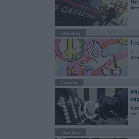
Maxi
di v
Attualità
I 
Ad E
mond
Cronaca
Mi
ra
Il g
soldi
Attualità