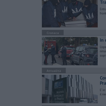
Tra
Entra
fron
Cronaca
In 
L'op
rima
sopr
Attualità
Cov
Pra
E' i
il r