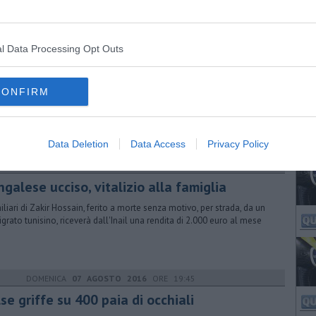
l Data Processing Opt Outs
GIOVEDÌ
07 SETTEMBRE 2017
ORE 12:34
t toscani per Sorrentino, Konchalovsky, I
dici
CONFIRM
ttembre le riprese a Firenze e in molte altre località toscane di
issime poduzioni italiane e straniere per il cinema e la tv
Data Deletion
Data Access
Privacy Policy
MERCOLEDÌ
26 NOVEMBRE 2014
ORE 17:20
galese ucciso, vitalizio alla famiglia
miliari di Zakir Hossain, ferito a morte senza motivo, per strada, da un
grato tunisino, riceverà dall'Inail una rendita di 2.000 euro al mese
DOMENICA
07 AGOSTO 2016
ORE 19:45
se griffe su 400 paia di occhiali