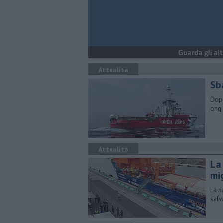
Attualità
Sb
Dopo
ong 
Attualità
La
mi
La n
salv