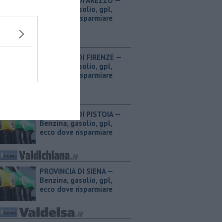
PROVINCIA DI AREZZO — ​
Benzina, gasolio, gpl,
ecco dove risparmiare
PROVINCIA DI FIRENZE — ​
Benzina, gasolio, gpl,
ecco dove risparmiare
PROVINCIA DI PISTOIA — ​
Benzina, gasolio, gpl,
ecco dove risparmiare
PROVINCIA DI SIENA — ​
Benzina, gasolio, gpl,
ecco dove risparmiare