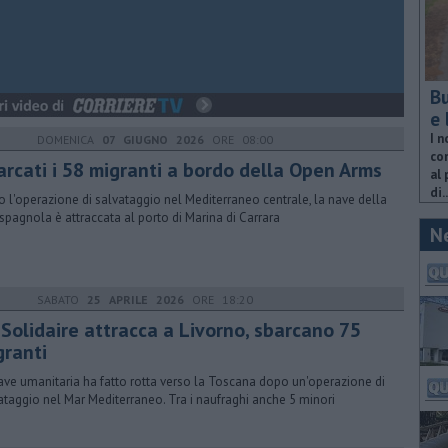
Bu
e 
I n
DOMENICA
07 GIUGNO 2026
ORE 08:00
com
arcati i 58 migranti a bordo della Open Arms
al 
di..
 l'operazione di salvataggio nel Mediterraneo centrale, la nave della
spagnola è attraccata al porto di Marina di Carrara
N
SABATO
25 APRILE 2026
ORE 18:20
 Solidaire attracca a Livorno, sbarcano 75
granti
ave umanitaria ha fatto rotta verso la Toscana dopo un'operazione di
ataggio nel Mar Mediterraneo. Tra i naufraghi anche 5 minori