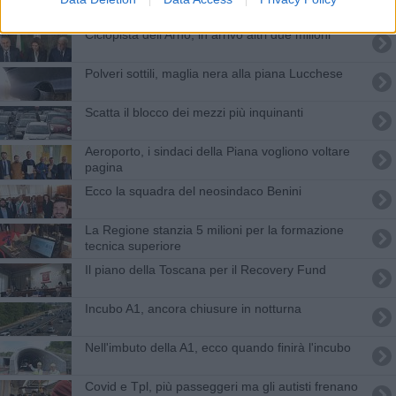
Ciclopista dell'Arno, in arrivo altri due milioni
Polveri sottili, maglia nera alla piana Lucchese
Scatta il blocco dei mezzi più inquinanti
Aeroporto, i sindaci della Piana vogliono voltare
pagina
Ecco la squadra del neosindaco Benini
La Regione stanzia 5 milioni per la formazione
tecnica superiore
Il piano della Toscana per il Recovery Fund
Incubo A1, ancora chiusure in notturna
Nell'imbuto della A1, ecco quando finirà l'incubo
Covid e Tpl, più passeggeri ma gli autisti frenano