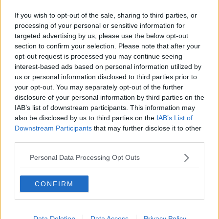
Bandiere Blu 2025, tante conferme e un nuovo
ingresso
If you wish to opt-out of the sale, sharing to third parties, or
processing of your personal or sensitive information for
No al declassamento della stazione di Pistoia
targeted advertising by us, please use the below opt-out
Sfreccia sulla ciclabile con la fat-bike truccata
section to confirm your selection. Please note that after your
opt-out request is processed you may continue seeing
Ponte al Pino, nuovo cavalcaferrovia nel 2026
interest-based ads based on personal information utilized by
us or personal information disclosed to third parties prior to
your opt-out. You may separately opt-out of the further
Sui treni toscani 200mila passeggeri al giorno
disclosure of your personal information by third parties on the
IAB’s list of downstream participants. This information may
Lavori al ponte, 24 ore di stop ai treni
also be disclosed by us to third parties on the
IAB’s List of
Downstream Participants
that may further disclose it to other
Ecco la giunta Chiassai, nomi e deleghe
third parties.
Sostenibilità, un bonus per le bici dei pendolari
Personal Data Processing Opt Outs
Provincia di Lucca, ecco la squadra di Menesini
CONFIRM
Se vai al lavoro in bici il Comune ti paga
Piombino Elba, un piano per gestire il traffico
Data Deletion
Data Access
Privacy Policy