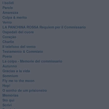
I bolidi
Parole
Amarezza
Colpa & merito
Vento
​LA PANCHINA ROSSA Requiem per il Commissario
Ospedali del cuore
Coraçào
Charlie
Il telefono del vento
Testamento & Commiato
Poeta
​La colpa - Memorie del commissario
Autunno
Gracias a la vida
Somnium
Fly me to the moon
Hop!
O sonho de um prisioneiro
Memòrias
Sto qui
Scrivi