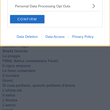
Il mago, la pera e il Bar la Posta
Personal Data Processing Opt Outs
Primavera
Elogio dell'ombra
Pensieri
CONFIRM
Mono logo
Settembre
Fabrizia
​Scilla & Cariddi, un sogno di mezza estate
Data Deletion
Data Access
Privacy Policy
Anna
I pensieri fragili
Strada facendo
La pioggia
FINAL Adeus commissario Favati
Il cigno serpente
Le feste comandate
Il focolare
Giorni.
Di cosa parliamo, quando parliamo d'amore
L'ultima età
Il salice
L'Annina
L'amore
I poeti