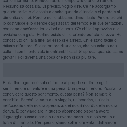
sente il tormento. È indecifrabile il tempo e lo è anche l’amore.
Nessuno sa cosa sia. Di preciso, voglio dire. Ce ne accorgiamo
quando arriva e ci assale e anche quando ci lascia e si perde e si
dimentica di noi. Perché noi lo abbiamo dimenticato. Amore c’è chi
lo costruisce e lo difende dagli assalti del tempo e le sue tentazioni,
che sono anch’esse tentazioni d’amore. C’è chi lo improvvisa e lo
avvicina con gioia. Perfino esiste chi lo prende per stanchezza. Ho
conosciuto chi, alla fine, ad esso si è arreso. Chi è stato facile o
difficile all’amore. Si dice amore di una rosa, che sia colta o non
colta. Il sentimento vale in entrambi i casi. Si spreca, quando siamo
giovani. Poi diventa una cosa che non si sa più fare.
E alla fine ognuno è solo di fronte al proprio sentire e ogni
sentimento è un valore e una pena. Una pena interiore. Possiamo
condividere questo sentimento, questa pena? Non sempre è
possibile. Perché l’amore è un viaggio, un’america, un’isola
nell’oceano della nostra speranza, dei nostri ricordi, della nostra
deriva. E per viaggiare in questo abbandono bisogna avere
linguaggi e bussole certe o non averne nessuna e solo vento e
forza di marinaio. Per questo siamo soli e tormentati dall’amore,