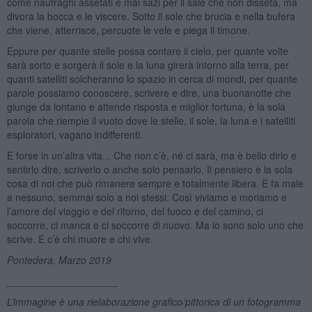
come naufraghi assetati e mai sazi per il sale che non disseta, ma
divora la bocca e le viscere. Sotto il sole che brucia e nella bufera
che viene, atterrisce, percuote le vele e piega il timone.
Eppure per quante stelle possa contare il cielo, per quante volte
sarà sorto e sorgerà il sole e la luna girerà intorno alla terra, per
quanti satelliti solcheranno lo spazio in cerca di mondi, per quante
parole possiamo conoscere, scrivere e dire, una buonanotte che
giunge da lontano e attende risposta e miglior fortuna, è la sola
parola che riempie il vuoto dove le stelle, il sole, la luna e i satelliti
esploratori, vagano indifferenti.
E forse in un’altra vita... Che non c’è, né ci sarà, ma è bello dirlo e
sentirlo dire, scriverlo o anche solo pensarlo. Il pensiero è la sola
cosa di noi che può rimanere sempre e totalmente libera. E fa male
a nessuno, semmai solo a noi stessi. Così viviamo e moriamo e
l’amore del viaggio e del ritorno, del fuoco e del camino, ci
soccorre, ci manca e ci soccorre di nuovo. Ma io sono solo uno che
scrive. E c’è chi muore e chi vive.
Pontedera, Marzo 2019
____________________
L’immagine è una rielaborazione grafico/pittorica di un fotogramma