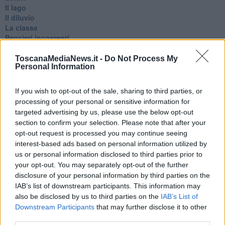
Il lago
Il diluvio
La classe
Pensieri incoerenti
Dal balcone
Insomnia
ToscanaMediaNews.it -
Do Not Process My
Personal Information
Il guardiano
Lo sgombero
Erodoto e Tucidide
If you wish to opt-out of the sale, sharing to third parties, or
Il padre della storia
processing of your personal or sensitive information for
Pensieri brevi
targeted advertising by us, please use the below opt-out
L'evoluzione della specie
section to confirm your selection. Please note that after your
Il servizio
opt-out request is processed you may continue seeing
Riflessioni
interest-based ads based on personal information utilized by
L'Oscuro
us or personal information disclosed to third parties prior to
Generazioni
your opt-out. You may separately opt-out of the further
Cristobal
disclosure of your personal information by third parties on the
Il paese dei balocchi
IAB’s list of downstream participants. This information may
Ciò che resta
also be disclosed by us to third parties on the
IAB’s List of
La balena
Downstream Participants
that may further disclose it to other
Vittorio
La bufera
third parties.