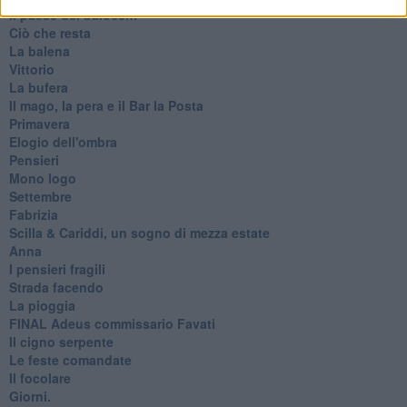
Il paese dei balocchi
Ciò che resta
La balena
Vittorio
La bufera
Il mago, la pera e il Bar la Posta
Primavera
Elogio dell'ombra
Pensieri
Mono logo
Settembre
Fabrizia
​Scilla & Cariddi, un sogno di mezza estate
Anna
I pensieri fragili
Strada facendo
La pioggia
FINAL Adeus commissario Favati
Il cigno serpente
Le feste comandate
Il focolare
Giorni.