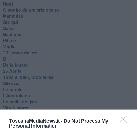
Hop!
O sonho de um prisioneiro
Memòrias
Sto qui
Scrivi
Bestiario
Pillole
Veglia
​“D” come delitto
D
Belle lettere
25 Aprile
Todo el bien, todo el mal
Silenzio
Le parole
​L’Australiana
Le stelle del jazz
Vita & morte
Auguri
Moro
ToscanaMediaNews.it -
Do Not Process My
Passanti
Personal Information
Continuando, la nonna e il carretto