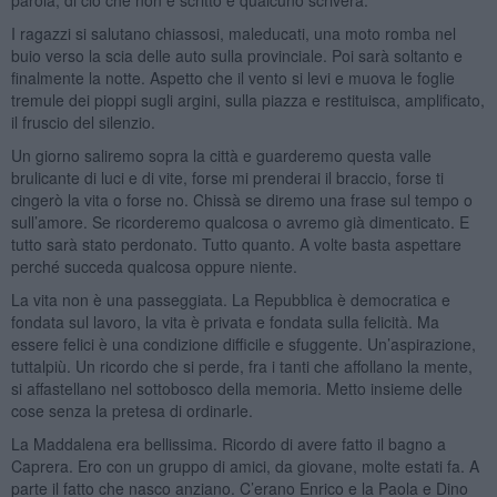
I ragazzi si salutano chiassosi, maleducati, una moto romba nel
buio verso la scia delle auto sulla provinciale. Poi sarà soltanto e
finalmente la notte. Aspetto che il vento si levi e muova le foglie
tremule dei pioppi sugli argini, sulla piazza e restituisca, amplificato,
il fruscio del silenzio.
Un giorno saliremo sopra la città e guarderemo questa valle
brulicante di luci e di vite, forse mi prenderai il braccio, forse ti
cingerò la vita o forse no. Chissà se diremo una frase sul tempo o
sull’amore. Se ricorderemo qualcosa o avremo già dimenticato. E
tutto sarà stato perdonato. Tutto quanto. A volte basta aspettare
perché succeda qualcosa oppure niente.
La vita non è una passeggiata. La Repubblica è democratica e
fondata sul lavoro, la vita è privata e fondata sulla felicità. Ma
essere felici è una condizione difficile e sfuggente. Un’aspirazione,
tuttalpiù. Un ricordo che si perde, fra i tanti che affollano la mente,
si affastellano nel sottobosco della memoria. Metto insieme delle
cose senza la pretesa di ordinarle.
La Maddalena era bellissima. Ricordo di avere fatto il bagno a
Caprera. Ero con un gruppo di amici, da giovane, molte estati fa. A
parte il fatto che nasco anziano. C’erano Enrico e la Paola e Dino