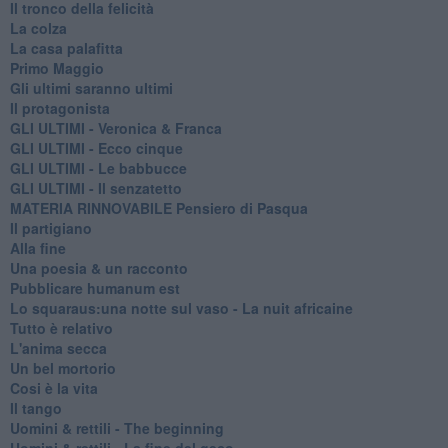
Il tronco della felicità
La colza
La casa palafitta
Primo Maggio
Gli ultimi saranno ultimi
Il protagonista
GLI ULTIMI - Veronica & Franca
GLI ULTIMI - Ecco cinque
GLI ULTIMI - Le babbucce
GLI ULTIMI - Il senzatetto
MATERIA RINNOVABILE Pensiero di Pasqua
Il partigiano
Alla fine
Una poesia & un racconto
Pubblicare humanum est
Lo squaraus:una notte sul vaso - La nuit africaine
Tutto è relativo
L'anima secca
Un bel mortorio
Cosi è la vita
Il tango
​Uomini & rettili - The beginning
​Uomini & rettili - La fine del geco