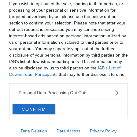
Metaverso smart
If you wish to opt-out of the sale, sharing to third parties, or
Fiamme
processing of your personal or sensitive information for
Anzi
targeted advertising by us, please use the below opt-out
Confessioni autoreferenziali
section to confirm your selection. Please note that after your
Utopie
opt-out request is processed you may continue seeing
Estate
interest-based ads based on personal information utilized by
Il lago
us or personal information disclosed to third parties prior to
Il diluvio
your opt-out. You may separately opt-out of the further
La classe
disclosure of your personal information by third parties on the
Pensieri incoerenti
IAB’s list of downstream participants. This information may
Dal balcone
also be disclosed by us to third parties on the
IAB’s List of
Insomnia
Il guardiano
Downstream Participants
that may further disclose it to other
Lo sgombero
third parties.
Erodoto e Tucidide
Il padre della storia
Personal Data Processing Opt Outs
Pensieri brevi
L'evoluzione della specie
CONFIRM
Il servizio
Riflessioni
L'Oscuro
Generazioni
Data Deletion
Data Access
Privacy Policy
Cristobal