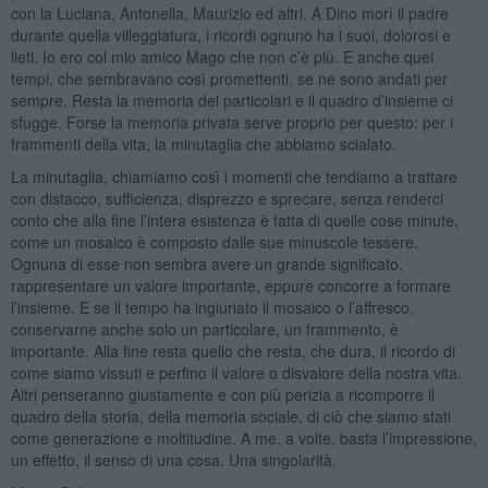
con la Luciana, Antonella, Maurizio ed altri. A Dino morì il padre
durante quella villeggiatura, i ricordi ognuno ha i suoi, dolorosi e
lieti. Io ero col mio amico Mago che non c’è più. E anche quei
tempi, che sembravano così promettenti, se ne sono andati per
sempre. Resta la memoria dei particolari e il quadro d’insieme ci
sfugge. Forse la memoria privata serve proprio per questo: per i
frammenti della vita, la minutaglia che abbiamo scialato.
La minutaglia, chiamiamo così i momenti che tendiamo a trattare
con distacco, sufficienza, disprezzo e sprecare, senza renderci
conto che alla fine l’intera esistenza è fatta di quelle cose minute,
come un mosaico è composto dalle sue minuscole tessere.
Ognuna di esse non sembra avere un grande significato,
rappresentare un valore importante, eppure concorre a formare
l’insieme. E se il tempo ha ingiuriato il mosaico o l’affresco,
conservarne anche solo un particolare, un frammento, è
importante. Alla fine resta quello che resta, che dura, il ricordo di
come siamo vissuti e perfino il valore o disvalore della nostra vita.
Altri penseranno giustamente e con più perizia a ricomporre il
quadro della storia, della memoria sociale, di ciò che siamo stati
come generazione e moltitudine. A me, a volte, basta l’impressione,
un effetto, il senso di una cosa. Una singolarità.