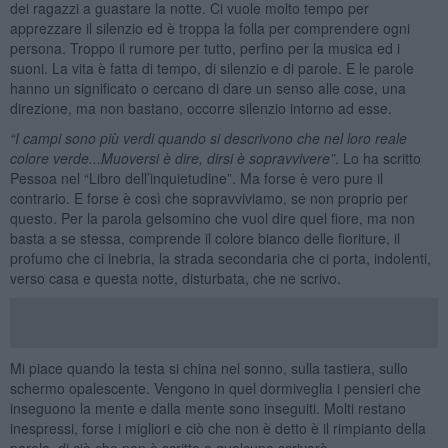
dei ragazzi a guastare la notte. Ci vuole molto tempo per
apprezzare il silenzio ed è troppa la folla per comprendere ogni
persona. Troppo il rumore per tutto, perfino per la musica ed i
suoni. La vita è fatta di tempo, di silenzio e di parole. E le parole
hanno un significato o cercano di dare un senso alle cose, una
direzione, ma non bastano, occorre silenzio intorno ad esse.
“I campi sono più verdi quando si descrivono che nel loro reale
colore verde...Muoversi è dire, dirsi è sopravvivere”
. Lo ha scritto
Pessoa nel “Libro dell’inquietudine”. Ma forse è vero pure il
contrario. E forse è così che sopravviviamo, se non proprio per
questo. Per la parola gelsomino che vuol dire quel fiore, ma non
basta a se stessa, comprende il colore bianco delle fioriture, il
profumo che ci inebria, la strada secondaria che ci porta, indolenti,
verso casa e questa notte, disturbata, che ne scrivo.
Mi piace quando la testa si china nel sonno, sulla tastiera, sullo
schermo opalescente. Vengono in quel dormiveglia i pensieri che
inseguono la mente e dalla mente sono inseguiti. Molti restano
inespressi, forse i migliori e ciò che non è detto è il rimpianto della
parola, di ciò che non è scritto e qualcuno scriverà.