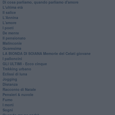
Di cosa parliamo, quando parliamo d'amore
L'ultima età
Il salice
L'Annina
L'amore
I poeti
De mente
Il pensionato
Malinconie
Quaresima
LA BIONDA DI SOIANA Memorie del Celati giovane
I palloncini
GLI ULTIMI - Ecco cinque
Trekking urbano
Eclissi di luna
Jogging
Distanza
Racconto di Natale
Pensieri & nuvole
Fumo
I morti
Sogni
Quando me ne andrò