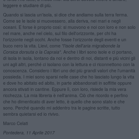
leggere e studiare di più.
Quando si lascia un'isola, si dice che andiamo sulla terra ferma.
Come se le isole si muovessero, alla deriva, nei mari e negli
oceani. E forse è proprio così: si muovono e noi con loro e non solo
nel mare, anche nel cielo, sul filo dell'orizzonte, per chi ha
l'orizzonte negli occhi. Anche fosse l'orizzonte degli eventi e un
buco nero la vita. Lievi, come
"l'isole dell'aria migrabonde la
Corsica dorsuta o la Capraia"
. Anche i libri sono isole e ci portano,
di isola in isola, lontano da noi e dentro di noi, distanti e più vicini gli
uni agli altri, perché ci isolano con la lettura e ci riconnettono con la
conoscenza. Considero i libri uno dei più grandi valori che l'umanità
possieda. I miei sono sparsi nelle case che ho lasciato lungo la vita
e dove ho abitato ed abito, in parte abbandonati in soffitte oppure
ancora stivati in cantine. Eppure lì, con loro, risiede la mia vera
ricchezza. La mia libreria è nell'anima. Ciò che ricordo e perfino
che ho dimenticato di aver letto, è quello che sono stato e che
sono. Perché quando mi addentro tra le pagine scritte, tutto
sembra quietarsi ed io rivivo.
Marco Celati
Pontedera, 11 Aprile 2017