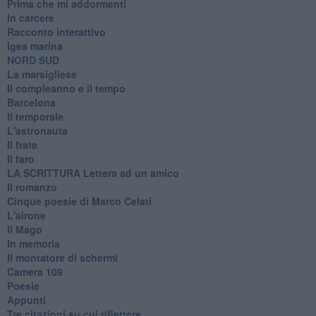
Prima che mi addormenti
In carcere
Racconto interattivo
Igea marina
​NORD SUD
La marsigliese
Il compleanno e il tempo
Barcelona
Il temporale
L'astronauta
Il frate
Il faro
​LA SCRITTURA Lettera ad un amico
Il romanzo
Cinque poesie di Marco Celati
L'airone
Il Mago
In memoria
Il montatore di schermi
Camera 109
Poesie
Appunti
Tre citazioni su cui riflettere