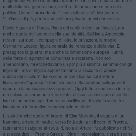
dirigenti del Partito Comunista Italiano? "Un'isola", è stato per me e
molti della mia generazione, un libro di formazione e non solo
politica. Come il precedente, "Una scelta di vita". Ma per me
"Un'isola" di più, per la sua scrittura privata, quasi domestica.
L’isola è quella di Ponza, l’isola del confino degli antifascisti, ma
anche quella dell’uomo e della sua identità. Sull'isola Amendola
ritrova i sui studi, i compagni di lotta, le privazioni, la moglie
Germaine Lecocq, figura centrale del romanzo e della vita. E
presagisce la guerra, ma anche la dimensione europea, l'unità
delle forze di ispirazione comunista e socialista. Non ero
amendoliano, mi etichettavano un po' più a sinistra, semmai con gli
ingraiani, ma di Ingrao apprezzai tanto la raccolta di poesie "Il
dubbio dei vincitori". Isole sono anche i libri su cui il lettore
liberamente "approda" di volta in volta. Basterebbe collegarne il
sapere e la consapevolezza appresi. Oggi tutto è connesso in rete,
ma chissà se veramente interrelato: chissà se riusciamo a sentirci
isole di un arcipelago. Temo che oscilliamo, di volta in volta, tra
isolamento informatico e omologazione totale.
L'isola è anche quella di Arturo, di Elsa Morante, il viaggio di un
bambino, orfano di madre, verso l'età adulta nell'eden di Procida. I
fatti narrati risalgono al 1938, "L'isola di Arturo" fu pubblicato nel '57
e si aggiudicò il "Premio Strega". Oltre il neorealismo, c'era bisogno