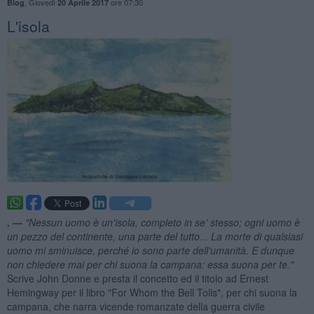
,
Giovedì
ore 07:30
Blog
20 Aprile 2017
L'isola
. —
"Nessun uomo è un'isola, completo in se' stesso; ogni uomo è
un pezzo del continente, una parte del tutto... La morte di qualsiasi
uomo mi sminuisce, perch
é io sono parte dell'umanit
à. E dunque
non chiedere mai per chi suona la campana: essa suona per te."
Scrive John Donne e presta il concetto ed il titolo ad Ernest
Hemingway per il libro "For Whom the Bell Tolls", per chi suona la
campana, che narra vicende romanzate della guerra civile