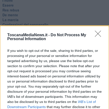
I nomi
Essere
Res rebus
De mente
La marcia
Confessioni del pappagallo
Ancora pensieri & disordine
Sono solo parole
ToscanaMediaNews.it -
Do Not Process My
Odi et amo
Personal Information
Pensieri in disordine sparso
Vitamina D
If you wish to opt-out of the sale, sharing to third parties, or
La strada
processing of your personal or sensitive information for
Caso & cambiamento
targeted advertising by us, please use the below opt-out
Com'esuli pensieri
section to confirm your selection. Please note that after your
La trappola di Tucidide, o della 3ª C
opt-out request is processed you may continue seeing
L'evoluzione umana
interest-based ads based on personal information utilized by
Ad Astra
us or personal information disclosed to third parties prior to
Storia di io - Quasi un compito in classe
your opt-out. You may separately opt-out of the further
Quasi una lezione
disclosure of your personal information by third parties on the
Spleen
IAB’s list of downstream participants. This information may
Lettera a un amico
also be disclosed by us to third parties on the
IAB’s List of
Lettera al sultano
I sogni del mattino
Downstream Participants
that may further disclose it to other