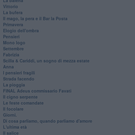
La balena
Vittorio
La bufera
Il mago, la pera e il Bar la Posta
Primavera
Elogio dell'ombra
Pensieri
Mono logo
Settembre
Fabrizia
​Scilla & Cariddi, un sogno di mezza estate
Anna
I pensieri fragili
Strada facendo
La pioggia
FINAL Adeus commissario Favati
Il cigno serpente
Le feste comandate
Il focolare
Giorni.
Di cosa parliamo, quando parliamo d'amore
L'ultima età
Il salice