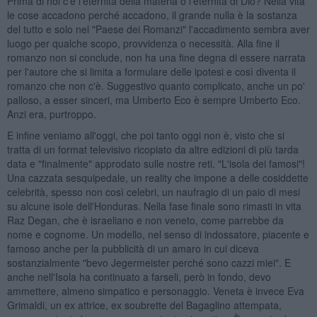
Prima di noi c'è l'eternità della materia o l'eternità di Dio? Nella vita
le cose accadono perché accadono, il grande nulla è la sostanza
del tutto e solo nel "Paese dei Romanzi" l'accadimento sembra aver
luogo per qualche scopo, provvidenza o necessità. Alla fine il
romanzo non si conclude, non ha una fine degna di essere narrata
per l'autore che si limita a formulare delle ipotesi e così diventa il
romanzo che non c'è. Suggestivo quanto complicato, anche un po'
palloso, a esser sinceri, ma Umberto Eco è sempre Umberto Eco.
Anzi era, purtroppo.
E infine veniamo all'oggi, che poi tanto oggi non è, visto che si
tratta di un format televisivo ricopiato da altre edizioni di più tarda
data e "finalmente" approdato sulle nostre reti. "L'isola dei famosi"!
Una cazzata sesquipedale, un reality che impone a delle cosiddette
celebrità, spesso non così celebri, un naufragio di un paio di mesi
su alcune isole dell'Honduras. Nella fase finale sono rimasti in vita
Raz Degan, che è israeliano e non veneto, come parrebbe da
nome e cognome. Un modello, nel senso di indossatore, piacente e
famoso anche per la pubblicità di un amaro in cui diceva
sostanzialmente "bevo Jegermeister perché sono cazzi miei". E
anche nell'Isola ha continuato a farseli, però in fondo, devo
ammettere, almeno simpatico e personaggio. Veneta è invece Eva
Grimaldi, un ex attrice, ex soubrette del Bagaglino attempata,