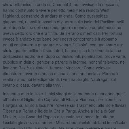
show britannico in onda su Channel 4, non avvisati da nessuno,
hanno continuato a vivere per otto mesi nella remota West
Highland, pensando di andare in onda. Come quei soldati
giapponesi, rimasti in assetto di guerra sulle isole del Pacifico molti
anni dopo la fine della seconda guerra mondiale perché nessuno
aveva detto loro che era finita. Se li erano dimenticati. Per fortuna
invece è andato tutto bene per i nostri concorrenti e li abbiamo
potuti continuare a guardare e votare. "L'isola", con uno share alle
stelle, quattro milioni di spettatori, ha concluso felicemente la sua
dodicesima edizione e, dopo confessionali, nomination, prove varie,
pubblico in delirio, genitori e parenti in lacrime, nonché televoto, nel
finalone Raz è risultato il "famoso" vincitore. Come volevasi
dimostrare, ovvero cronaca di una vittoria annunciata. Perché in
realtà siamo noi teledipendenti, i veri naufraghi. Naufragati sul
divano di casa, davanti alla tivvù.
Insomma amo le isole. I miei viaggi della memoria rimangono quelli
all'isola del Giglio, alla Capraia, all'Elba, a Pianosa, alle Tremiti, a
Favignana, all'isola lacustre Polvese sul Trasimeno, alle isole fluviali
Tiberina a Roma e Île de la Cité a Parigi. Anche a Isola di San
Miniato, alla Casa del Popolo e scusate se è poco. In tutte ho
lasciato giovinezza e amore. Mi sarebbe piaciuto abitarci in un'isola
e forse l'ho fatto, a modo mio. Ma avrei dovuto vivere e amare,