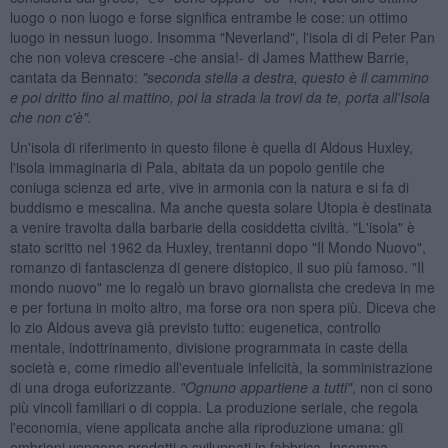
luogo o non luogo e forse significa entrambe le cose: un ottimo
luogo in nessun luogo. Insomma "Neverland", l'isola di di Peter Pan
che non voleva crescere -che ansia!- di James Matthew Barrie,
cantata da Bennato:
"seconda stella a destra, questo è il cammino
e poi dritto fino al mattino, poi la strada la trovi da te, porta all'Isola
che non c'
è
".
Un'isola di riferimento in questo filone è quella di Aldous Huxley,
l'isola immaginaria di Pala, abitata da un popolo gentile che
coniuga scienza ed arte, vive in armonia con la natura e si fa di
buddismo e mescalina. Ma anche questa solare Utopia è destinata
a venire travolta dalla barbarie della cosiddetta civiltà. "L'isola" è
stato scritto nel 1962 da Huxley, trentanni dopo "Il Mondo Nuovo",
romanzo di fantascienza di genere distopico, il suo più famoso. "Il
mondo nuovo" me lo regalò un bravo giornalista che credeva in me
e per fortuna in molto altro, ma forse ora non spera più. Diceva che
lo zio Aldous aveva già previsto tutto: eugenetica, controllo
mentale, indottrinamento, divisione programmata in caste della
società e, come rimedio all'eventuale infelicità, la somministrazione
di una droga euforizzante.
"Ognuno appartiene a tutti"
, non ci sono
più vincoli familiari o di coppia. La produzione seriale, che regola
l'economia, viene applicata anche alla riproduzione umana: gli
embrioni vengono prodotti e sviluppati in fabbrica. Insomma