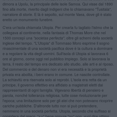
dimora a Upolu, la principale delle isole Samoa. Qui visse dal 1890
fino alla morte, riverito dagli indigeni che lo chiamavano "Tusitala",
narratore di storie. E là è sepolto, sul monte Vaea, dove gli è stato
eretto un monumento funebre.
C'era un'isola chiamata Utopia. Per crearla fu tagliato l'istmo che la
collegava al continente, nella fantasia di Thomas More che nel
1500 concepì una
"societas perfecta"
, oltre gli schemi della società
inglese del tempo. "L'Utopia" di Tommaso Moro esprime il sogno
rinascimentale di una società pacifica dove è la cultura a dominare
e a regolare la vita degli uomini. Sull'isola di Utopia si lavorava 6
ore al giorno, come oggi nel pubblico impiego. Solo si lavorava la
terra, il resto del tempo era dedicato allo studio, alle arti e al riposo.
Del commercio e del denaro non vi era necessità e la proprietà
privata era abolita, i beni erano in comune. Le nascite controllate.
La schiavitù era riservata solo ai reprobi. L'isola era retta da un
principe, il governo effettivo era affidato a magistrati eletti dai
rappresentanti di ogni famiglia. Vigevano libertà di pensiero e
parola, nonché tolleranza religiosa, tutte cose rivoluzionarie per
l'epoca; una limitazione solo per gli atei che non potevano ricoprire
cariche pubbliche. D'altronde tutto non si può pretendere,
nemmeno in una società perfetta. Utopia, secondo che suffisso si
considera dal greco, "ευ" bene oppure "οὐ" non, vuol dire ottimo