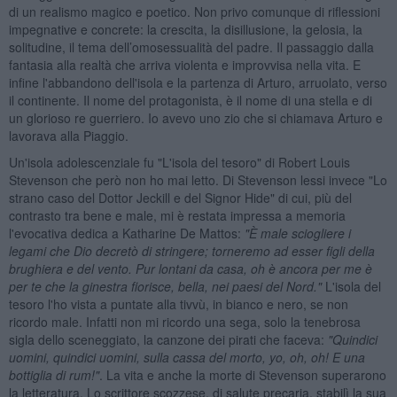
di un realismo magico e poetico. Non privo comunque di riflessioni
impegnative e concrete: la crescita, la disillusione, la gelosia, la
solitudine, il tema dell’omosessualità del padre. Il passaggio dalla
fantasia alla realtà che arriva violenta e improvvisa nella vita. E
infine l'abbandono dell'isola e la partenza di Arturo, arruolato, verso
il continente. Il nome del protagonista, è il nome di una stella e di
un glorioso re guerriero. Io avevo uno zio che si chiamava Arturo e
lavorava alla Piaggio.
Un'isola adolescenziale fu "L'isola del tesoro" di Robert Louis
Stevenson che però non ho mai letto. Di Stevenson lessi invece "Lo
strano caso del Dottor Jeckill e del Signor Hide" di cui, più del
contrasto tra bene e male, mi è restata impressa a memoria
l'evocativa dedica a Katharine De Mattos:
"È male sciogliere i
legami che Dio decretò di stringere; torneremo ad esser figli della
brughiera e del vento. Pur lontani da casa, oh è ancora per me è
per te che la ginestra fiorisce, bella, nei paesi del Nord."
L'isola del
tesoro l'ho vista a puntate alla tivvù, in bianco e nero, se non
ricordo male. Infatti non mi ricordo una sega, solo la tenebrosa
sigla dello sceneggiato, la canzone dei pirati che faceva:
"Quindici
uomini, quindici uomini, sulla cassa del morto, yo, oh, oh! E una
bottiglia di rum!"
. La vita e anche la morte di Stevenson superarono
la letteratura. Lo scrittore scozzese, di salute precaria, stabilì la sua