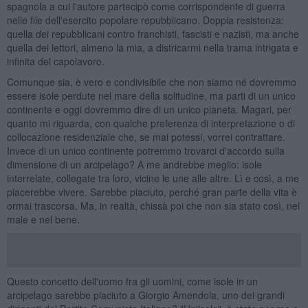
spagnola a cui l'autore partecipò come corrispondente di guerra
nelle file dell'esercito popolare repubblicano. Doppia resistenza:
quella dei repubblicani contro franchisti, fascisti e nazisti, ma anche
quella dei lettori, almeno la mia, a districarmi nella trama intrigata e
infinita del capolavoro.
Comunque sia, è vero e condivisibile che non siamo né dovremmo
essere isole perdute nel mare della solitudine, ma parti di un unico
continente e oggi dovremmo dire di un unico pianeta. Magari, per
quanto mi riguarda, con qualche preferenza di interpretazione o di
collocazione residenziale che, se mai potessi, vorrei contrattare.
Invece di un unico continente potremmo trovarci d'accordo sulla
dimensione di un arcipelago? A me andrebbe meglio: isole
interrelate, collegate tra loro, vicine le une alle altre. Lì e così, a me
piacerebbe vivere. Sarebbe piaciuto, perché gran parte della vita è
ormai trascorsa. Ma, in realtà, chissà poi che non sia stato così, nel
male e nel bene.
Questo concetto dell'uomo fra gli uomini, come isole in un
arcipelago sarebbe piaciuto a Giorgio Amendola, uno dei grandi