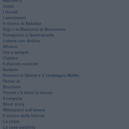
Malcom X
Celati
I ricordi
I sentimenti
Il ritorno di Belzeba
Gigi e la Madonna di Montenero
Ferragosto a Quercianella
Lettera con dedica
Silvano
Ora e sempre
Ciabàro
Il diavolo custode
Sudario
Pensieri in libertà e il compagno Maffei
Penso io
Brucione
Finché c'è denti in bocca
Il nespolo
Short story
Riflessioni sull'amore
Il tronco della felicità
La colza
La casa palafitta