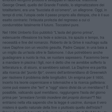
George Orwell, quello del Grande Fratello, lo stigmatizzatore dei
totalitarismi, era una "bucciata di co'omero", un allegrone. Oggi, in
tempi di crisi, l'utopia cede il passo proprio alla distopia, che è il suo
esatto contrario: l'infausta profezia del regresso a cui ci
condurrebbe fatalmente il futuro. Toccatevi pure.
Nel 1994 Umberto Eco pubblicò "L'isola del giorno prima",
estenuante riflessione tra fede e scienza, tra spazio e tempo, tra
necessità e fine del romanzo. Roberto de la Grive è naufrago sulla
nave Daphne con un vecchio gesuita, Padre Caspar, in una baia a
un miglio da un'isola oltre le Salomone. I due potrebbero anche
guadagnare a nuoto la riva, se nuotare sapessero. Facemmo bene
a mandare in piscina i figli, non è detto che ne avrebbe sofferto la
letteratura e, di sicuro, si sarebbero salvati. La Daphne era partita
alla ricerca del
"punto fijo"
, ovvero dell'antimeridiano di Greenwich
per risolvere il problema delle longitudini. Un enigma per il 1600,
incerto tra teorie copernicane e tolemaiche e la ricerca galileiana:
come può essere che "ieri" e "oggi" siano divisi da un meridiano? È
possibile, valicando quel meridiano, raggiungere l'isola del giorno
prima per
"arrestare l'orrido incedere del proprio domani"
? Noi
entriamo nella vita sapendo che la legge è uscirne, dunque il vero
mistero è quello naturale della fine o piuttosto quello dell'inizio?