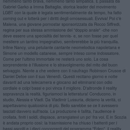
nemmeno tanto brava, nemmeno tanto simpatica. È passata da
Gabriel Garko a Imma Battaglia, storica leader del movimento
LGBT con la quale è legata sentimentalmente da tempo, ha fatto
coming out e lotterà per i diritti degli omosessuali. Evviva! Poi c'è
Malena, una giovane pornostar sponsorizzata da Rocco Siffredi,
regina per sua stessa ammissione del "doppio anale" -che non
deve essere una specialità del tennis- e, se non fosse per quel
mestiere un tantino impegnativo, sembrerebbe la più tranquilla.
Infine Nancy, una petulante cantante neomelodica napoletana e
Simone un modello catanese, sempre inteso come indossatore.
Come per l'ultimo immortale ne resterà uno solo. La cosa
sorprendente è l'illusione e lo stravolgimento del mito del buon
selvaggio. Niente a che vedere con il naufrago Robinson Crusoe di
Daniel Defoe con il suo Venerdì. Questi recitano giorno e notte
davanti ad una telecamera e giocano ad eliminarsi con odio
cordiale e colpi bassi e poi vinca il migliore. D'altronde il reality
sopravanza la realtà, figuriamoci la letteratura! Conducono, in
studio, Alessia e Vladi. Da Vladimir Lussuria, diciamo la verità, ci
aspettavamo qualcosina di più. Bello sarebbe se ce li avessero
lasciati davvero sull'isola. La produzione è fallita, l'audience è
crollata, finiti i soldi, dispiace, arrangiatevi un po' fra voi. E in Scozia
è andata proprio così: la trasmissione ha chiuso i battenti per i
bassi ascolti e i dieci concorrenti del programma "Eden", il reality