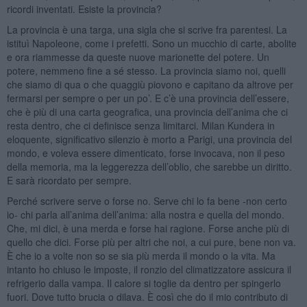
ricordi inventati. Esiste la provincia?
La provincia è una targa, una sigla che si scrive fra parentesi. La
istituì Napoleone, come i prefetti. Sono un mucchio di carte, abolite
e ora riammesse da queste nuove marionette del potere. Un
potere, nemmeno fine a sé stesso. La provincia siamo noi, quelli
che siamo di qua o che quaggiù piovono e capitano da altrove per
fermarsi per sempre o per un po’. E c’è una provincia dell’essere,
che è più di una carta geografica, una provincia dell’anima che ci
resta dentro, che ci definisce senza limitarci. Milan Kundera in
eloquente, significativo silenzio è morto a Parigi, una provincia del
mondo, e voleva essere dimenticato, forse invocava, non il peso
della memoria, ma la leggerezza dell’oblio, che sarebbe un diritto.
E sarà ricordato per sempre.
Perché scrivere serve o forse no. Serve chi lo fa bene -non certo
io- chi parla all’anima dell’anima: alla nostra e quella del mondo.
Che, mi dici, è una merda e forse hai ragione. Forse anche più di
quello che dici. Forse più per altri che noi, a cui pure, bene non va.
È che io a volte non so se sia più merda il mondo o la vita. Ma
intanto ho chiuso le imposte, il ronzio del climatizzatore assicura il
refrigerio dalla vampa. Il calore si toglie da dentro per spingerlo
fuori. Dove tutto brucia o dilava. È così che do il mio contributo di