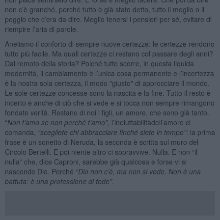
non c’è granché, perché tutto è già stato detto, tutto il meglio o il
peggio che c’era da dire. Meglio tenersi i pensieri per sé, evitare di
riempire l’aria di parole.
Aneliamo il conforto di sempre nuove certezze: le certezze rendono
tutto più facile. Ma quali certezze ci restano col passare degli anni?
Dal remoto della storia? Poiché tutto scorre, in questa liquida
modernità, il cambiamento è l’unica cosa permanente e l’incertezza
è la nostra sola certezza, il modo "giusto" di approcciare il mondo.
Le sole certezze concesse sono la nascita e la fine. Tutto il resto è
incerto e anche di ciò che si vede e si tocca non sempre rimangono
fondate verità. Restano di noi i figli, un amore, che sono già tanto.
“
Non t’amo se non perché t’amo”,
l’ineluttabilitàdell’amore ci
comanda,
“scegliete chi abbracciare finché siete in tempo”
: la prima
frase è un sonetto di Neruda, la seconda è scritta sul muro del
Circolo Bertelli. E poi niente altro ci sopravvive. Nulla. E non “il
nulla” che, dice Caproni, sarebbe già qualcosa e forse vi si
nasconde Dio. Perché
“Dio non c’è, ma non si vede. Non è una
battuta: è una professione di fede”.