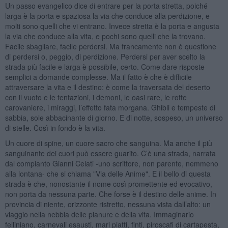
Un passo evangelico dice di entrare per la porta stretta, poiché
larga è la porta e spaziosa la via che conduce alla perdizione, e
molti sono quelli che vi entrano. Invece stretta è la porta e angusta
la via che conduce alla vita, e pochi sono quelli che la trovano.
Facile sbagliare, facile perdersi. Ma francamente non è questione
di perdersi o, peggio, di perdizione. Perdersi per aver scelto la
strada più facile e larga è possibile, certo. Come dare risposte
semplici a domande complesse. Ma il fatto è che è difficile
attraversare la vita e il destino: è come la traversata del deserto
con il vuoto e le tentazioni, i demoni, le oasi rare, le rotte
carovaniere, i miraggi, l’effetto fata morgana. Ghibli e tempeste di
sabbia, sole abbacinante di giorno. E di notte, sospeso, un universo
di stelle. Così in fondo è la vita.
Un cuore di spine, un cuore sacro che sanguina. Ma anche il più
sanguinante dei cuori può essere guarito. C’è una strada, narrata
dal compianto Gianni Celati -uno scrittore, non parente, nemmeno
alla lontana- che si chiama "Via delle Anime". E il bello di questa
strada è che, nonostante il nome così promettente ed evocativo,
non porta da nessuna parte. Che forse è il destino delle anime. In
provincia di niente, orizzonte ristretto, nessuna vista dall’alto: un
viaggio nella nebbia delle pianure e della vita. Immaginario
felliniano, carnevali esausti, mari piatti, finti, piroscafi di cartapesta,