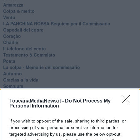
Amarezza
Colpa & merito
Vento
​LA PANCHINA ROSSA Requiem per il Commissario
Ospedali del cuore
Coraçào
Charlie
Il telefono del vento
Testamento & Commiato
Poeta
​La colpa - Memorie del commissario
Autunno
Gracias a la vida
Somnium
Fly me to the moon
Hop!
ToscanaMediaNews.it -
Do Not Process My
O sonho de um prisioneiro
Personal Information
Memòrias
Sto qui
If you wish to opt-out of the sale, sharing to third parties, or
Scrivi
processing of your personal or sensitive information for
Bestiario
targeted advertising by us, please use the below opt-out
Pillole