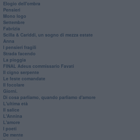
Elogio dell'ombra
Pensieri
Mono logo
Settembre
Fabrizia
​Scilla & Cariddi, un sogno di mezza estate
Anna
I pensieri fragili
Strada facendo
La pioggia
FINAL Adeus commissario Favati
Il cigno serpente
Le feste comandate
Il focolare
Giorni.
Di cosa parliamo, quando parliamo d'amore
L'ultima età
Il salice
L'Annina
L'amore
I poeti
De mente