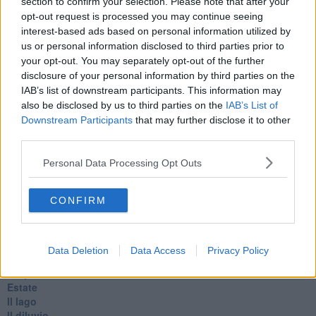
section to confirm your selection. Please note that after your
Veglia
opt-out request is processed you may continue seeing
​“D” come delitto
interest-based ads based on personal information utilized by
D
us or personal information disclosed to third parties prior to
Belle lettere
25 Aprile
your opt-out. You may separately opt-out of the further
Todo el bien, todo el mal
disclosure of your personal information by third parties on the
Silenzio
IAB’s list of downstream participants. This information may
Le parole
also be disclosed by us to third parties on the
IAB’s List of
​L’Australiana
Downstream Participants
that may further disclose it to other
Le stelle del jazz
third parties.
Vita & morte
Auguri
Personal Data Processing Opt Outs
Moro
Passanti
CONFIRM
Continuando, la nonna e il carretto
Metaverso smart
Fiamme
Anzi
Data Deletion
Data Access
Privacy Policy
Confessioni autoreferenziali
Utopie
Estate
Il lago
Il diluvio