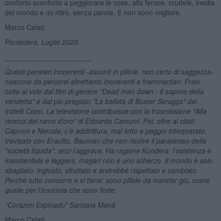
conforto-sconforto a peggiorare le cose, alla feroce, crudele, inedia
del mondo e mi ritiro, senza parole. E non sono migliore.
Marco Celati
Pontedera, Luglio 2023
______________________
Questi pensieri incoerenti -assunti in pillole, non certo di saggezza-
nascono da percorsi altrettanto incoerenti e frammentari. Frasi
colte al volo dal film di genere "Dead man down - Il sapore della
vendetta" e dal più pregiato "La ballata di Buster Scruggs" dei
fratelli Coen. La televisione contribuisce con la trasmissione "Alla
ricerca del ramo d
’oro" di Edoardo Camurri. Poi, oltre ai citati
Caproni e Neruda, c’è addirittura, mal letto e peggio interpretato,
travisato con Eraclito, Bauman che non risolve il paradosso della
"società
liquida", anzi l
’aggrava. Ha ragione Kundera: l’esistenza è
insostenibile e leggera, magari non è uno scherzo. Il mondo è solo
sbagliato, ingiusto, sfruttato e andrebbe rispettato e cambiato.
Perché tutto concorre e si tiene: sono pillole da mandar giù, come
quelle per l’insonnia che sono finite.
“
Corazon Espinado” Santana Maná
Marco Celati