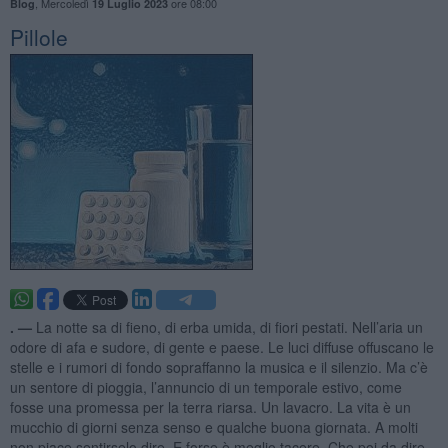
,
Mercoledì
ore 08:00
Blog
19 Luglio 2023
Pillole
. —
La notte sa di fieno, di erba umida, di fiori pestati. Nell’aria un
odore di afa e sudore, di gente e paese. Le luci diffuse offuscano le
stelle e i rumori di fondo sopraffanno la musica e il silenzio. Ma c’è
un sentore di pioggia, l’annuncio di un temporale estivo, come
fosse una promessa per la terra riarsa. Un lavacro. La vita è un
mucchio di giorni senza senso e qualche buona giornata. A molti
non piace sentirselo dire. E forse è meglio tacere. Che poi da dire