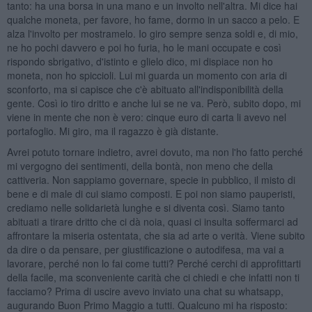
tanto: ha una borsa in una mano e un involto nell'altra. Mi dice hai
qualche moneta, per favore, ho fame, dormo in un sacco a pelo. E
alza l'involto per mostramelo. Io giro sempre senza soldi e, di mio,
ne ho pochi davvero e poi ho furia, ho le mani occupate e così
rispondo sbrigativo, d'istinto e glielo dico, mi dispiace non ho
moneta, non ho spiccioli. Lui mi guarda un momento con aria di
sconforto, ma si capisce che c'è abituato all'indisponibilità della
gente. Così io tiro dritto e anche lui se ne va. Però, subito dopo, mi
viene in mente che non è vero: cinque euro di carta li avevo nel
portafoglio. Mi giro, ma il ragazzo è già distante.
Avrei potuto tornare indietro, avrei dovuto, ma non l'ho fatto perché
mi vergogno dei sentimenti, della bontà, non meno che della
cattiveria. Non sappiamo governare, specie in pubblico, il misto di
bene e di male di cui siamo composti. E poi non siamo pauperisti,
crediamo nelle solidarietà lunghe e si diventa così. Siamo tanto
abituati a tirare dritto che ci dà noia, quasi ci insulta soffermarci ad
affrontare la miseria ostentata, che sia ad arte o verità. Viene subito
da dire o da pensare, per giustificazione o autodifesa, ma vai a
lavorare, perché non lo fai come tutti? Perché cerchi di approfittarti
della facile, ma sconveniente carità che ci chiedi e che infatti non ti
facciamo? Prima di uscire avevo inviato una chat su whatsapp,
augurando Buon Primo Maggio a tutti. Qualcuno mi ha risposto: