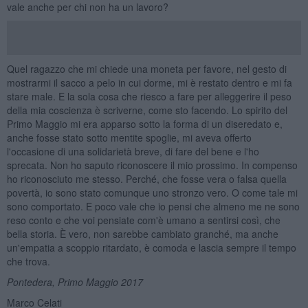
vale anche per chi non ha un lavoro?
Quel ragazzo che mi chiede una moneta per favore, nel gesto di
mostrarmi il sacco a pelo in cui dorme, mi è restato dentro e mi fa
stare male. E la sola cosa che riesco a fare per alleggerire il peso
della mia coscienza è scriverne, come sto facendo. Lo spirito del
Primo Maggio mi era apparso sotto la forma di un diseredato e,
anche fosse stato sotto mentite spoglie, mi aveva offerto
l'occasione di una solidarietà breve, di fare del bene e l'ho
sprecata. Non ho saputo riconoscere il mio prossimo. In compenso
ho riconosciuto me stesso. Perché, che fosse vera o falsa quella
povertà, io sono stato comunque uno stronzo vero. O come tale mi
sono comportato. E poco vale che io pensi che almeno me ne sono
reso conto e che voi pensiate com'è umano a sentirsi così, che
bella storia. È vero, non sarebbe cambiato granché, ma anche
un'empatia a scoppio ritardato, è comoda e lascia sempre il tempo
che trova.
Pontedera, Primo Maggio 2017
Marco Celati