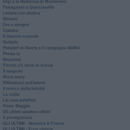
Gigi e la Madonna di Montenero
Ferragosto a Quercianella
Lettera con dedica
Silvano
Ora e sempre
Ciabàro
Il diavolo custode
Sudario
Pensieri in libertà e il compagno Maffei
Penso io
Brucione
Finché c'è denti in bocca
Il nespolo
Short story
Riflessioni sull'amore
Il tronco della felicità
La colza
La casa palafitta
Primo Maggio
Gli ultimi saranno ultimi
Il protagonista
GLI ULTIMI - Veronica & Franca
GLI ULTIMI - Ecco cinque