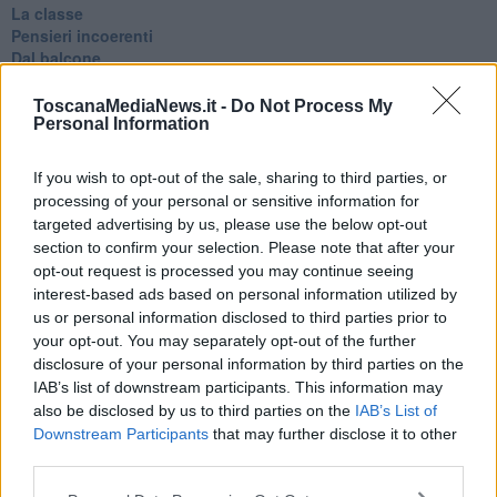
La classe
Pensieri incoerenti
Dal balcone
Insomnia
Il guardiano
ToscanaMediaNews.it -
Do Not Process My
Lo sgombero
Personal Information
Erodoto e Tucidide
Il padre della storia
If you wish to opt-out of the sale, sharing to third parties, or
Pensieri brevi
processing of your personal or sensitive information for
L'evoluzione della specie
targeted advertising by us, please use the below opt-out
Il servizio
section to confirm your selection. Please note that after your
Riflessioni
opt-out request is processed you may continue seeing
L'Oscuro
interest-based ads based on personal information utilized by
Generazioni
us or personal information disclosed to third parties prior to
Cristobal
your opt-out. You may separately opt-out of the further
Il paese dei balocchi
disclosure of your personal information by third parties on the
Ciò che resta
IAB’s list of downstream participants. This information may
La balena
also be disclosed by us to third parties on the
IAB’s List of
Vittorio
La bufera
Downstream Participants
that may further disclose it to other
Il mago, la pera e il Bar la Posta
third parties.
Primavera