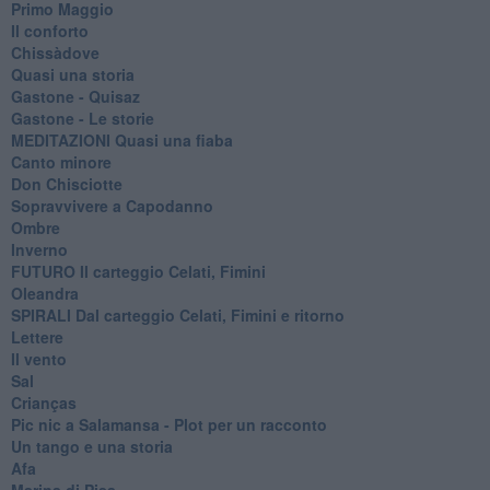
Primo Maggio
Il conforto
Chissàdove
Quasi una storia
Gastone - Quisaz
Gastone - Le storie
MEDITAZIONI Quasi una fiaba
Canto minore
Don Chisciotte
Sopravvivere a Capodanno
Ombre
Inverno
FUTURO Il carteggio Celati, Fimini
Oleandra
SPIRALI Dal carteggio Celati, Fimini e ritorno
Lettere
Il vento
Sal
Crianças
Pic nic a Salamansa - Plot per un racconto
Un tango e una storia
Afa
Marina di Pisa