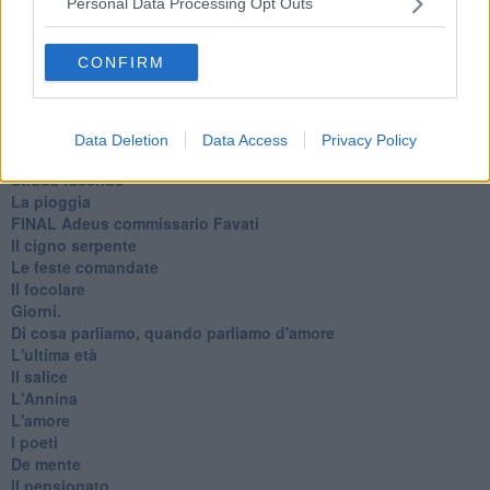
Elogio dell'ombra
Personal Data Processing Opt Outs
Pensieri
Mono logo
CONFIRM
Settembre
Fabrizia
​Scilla & Cariddi, un sogno di mezza estate
Anna
Data Deletion
Data Access
Privacy Policy
I pensieri fragili
Strada facendo
La pioggia
FINAL Adeus commissario Favati
Il cigno serpente
Le feste comandate
Il focolare
Giorni.
Di cosa parliamo, quando parliamo d'amore
L'ultima età
Il salice
L'Annina
L'amore
I poeti
De mente
Il pensionato