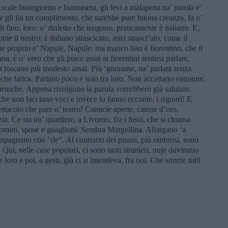
e scale buongiorno e buonasera, gli levi a malapena na’ parola e’
e gli fai un complimento, che sarebbe pure buona creanza, fa o’
i fino, loro: o’ dialetto che tengono, praticamente è italiano. E,
ome il nostro: è italiano strascicato, anzi strasci’ato, come il
 proprio e’ Napule, Napule, ma manco isso è fiorentino, che il
a, è o’ vero che gli piace assai ai fiorentini sentirsi parlare,
 toscano più modesto assai. Più ‘gnorante, na’ parlata senza
e che fatica. Parlano poco e solo tra loro. Non accettano entrature,
rusche. Appena rivolgono la parola vorrebbero già salutare.
che non facciano voci e invece lo fanno eccome, i signurì! E
pettacolo che pare o’ teatro! Camicie aperte, catene d’oro,
ia. Ce sta nu’ quartiere, a Livorno, fra i fossi, che si chiama
: uomini, spose e guaglioni. Sembra Margellina. Allargano ‘a
compagnano con “de”. Al contrario dei pisani, più ombrosi, sono
. Qui, nelle case popolari, ci sono tanti stranieri, nuje duvimmo
loro e poi, a gesti, già ci si intendeva, fra noi. Che simme tutti