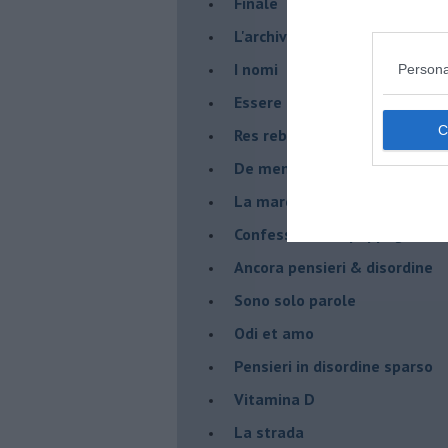
Finale
L'archivio
I nomi
Persona
Essere
Res rebus
De mente
La marcia
Confessioni del pappagallo
Ancora pensieri & disordine
Sono solo parole
Odi et amo
Pensieri in disordine sparso
Vitamina D
La strada