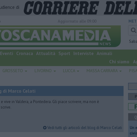
audience di
o
Aggiornato alle 09:00
MET
Sab
Eventi
Cronaca
Attualità
Sport
Interviste
Animali
Chi siamo
A
GROSSETO
LIVORNO
LUCCA
MASSA CARRARA
PIS
 di Marco Celati
vive in Valdera, a Pontedera. Gli piace scrivere, ma non è
scrive.
Q
Vedi tutti gli articoli del blog di Marco Celati
​Un 
civ