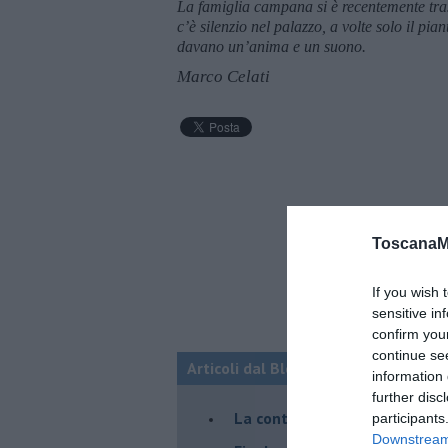
La famiglia campana si è recentemente tra
c’è silenzio nel palazzo, a volte solo il pi
davano un’anima e un suono.
Marco Celati
ToscanaM
If you wish 
sensitive in
confirm you
continue se
Articoli dal Blog “Racconti della do
information 
further disc
La controversia degli azzimi
participants
Downstream 