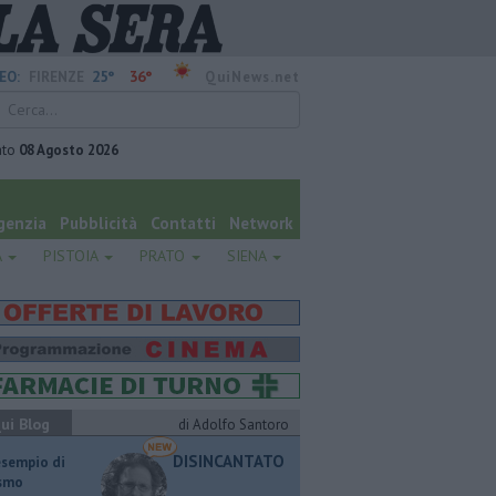
25°
36°
EO:
FIRENZE
QuiNews.net
ato
08 Agosto 2026
genzia
Pubblicità
Contatti
Network
A
PISTOIA
PRATO
SIENA
ui Blog
di Adolfo Santoro
DISINCANTATO
esempio di
ismo