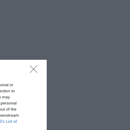
sonal or
ection to
ou may
 personal
out of the
 downstream
B’s List of