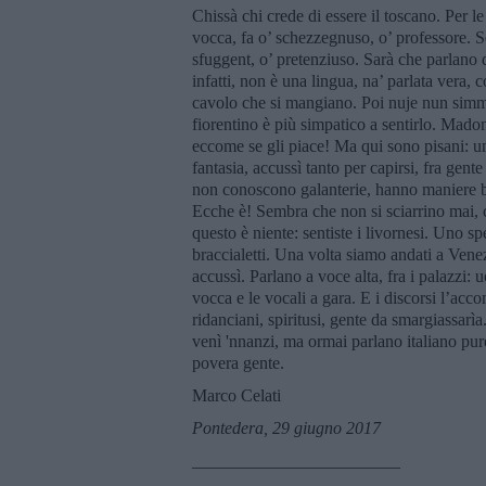
Chissà chi crede di essere il toscano. Per l
vocca, fa o’ schezzegnuso, o’ professore. S
sfuggent, o’ pretenziuso. Sarà che parlano d
infatti, non è una lingua, na’ parlata vera, c
cavolo che si mangiano. Poi nuje nun simme
fiorentino è più simpatico a sentirlo. Madonn
eccome se gli piace! Ma qui sono pisani: un
fantasia, accussì tanto per capirsi, fra gent
non conoscono galanterie, hanno maniere b
Ecche è! Sembra che non si sciarrino mai, 
questo è niente: sentiste i livornesi. Uno s
braccialetti. Una volta siamo andati a Venez
accussì. Parlano a voce alta, fra i palazzi
vocca e le vocali a gara. E i discorsi l’ac
ridanciani, spiritusi, gente da smargiassarìa
venì 'nnanzi, ma ormai parlano italiano pure 
povera gente.
Marco Celati
Pontedera, 29 giugno 2017
________________________