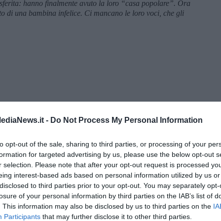
sferita: hanno finalmente avuto la loro “casa popolare”. Ora
anto di una bambina infelice. Ci mancano le loro voci, che gli
ediaNews.it -
Do Not Process My Personal Information
to opt-out of the sale, sharing to third parties, or processing of your per
formation for targeted advertising by us, please use the below opt-out s
r selection. Please note that after your opt-out request is processed y
eing interest-based ads based on personal information utilized by us or
menica” di Marco Celati
disclosed to third parties prior to your opt-out. You may separately opt-
losure of your personal information by third parties on the IAB’s list of
. This information may also be disclosed by us to third parties on the
IA
Participants
that may further disclose it to other third parties.