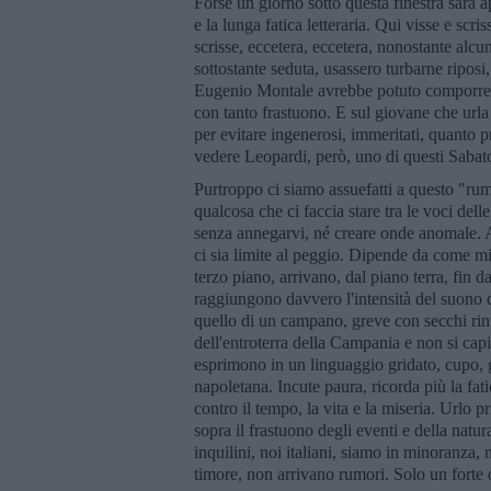
Forse un giorno sotto questa finestra sarà a
e la lunga fatica letteraria. Qui visse e scr
scrisse, eccetera, eccetera, nonostante alcu
sottostante seduta, usassero turbarne ripo
Eugenio Montale avrebbe potuto comporre "M
con tanto frastuono. E sul giovane che urla 
per evitare ingenerosi, immeritati, quanto p
vedere Leopardi, però, uno di questi Sabato
Purtroppo ci siamo assuefatti a questo "ru
qualcosa che ci faccia stare tra le voci dell
senza annegarvi, né creare onde anomale. A
ci sia limite al peggio. Dipende da come mi
terzo piano, arrivano, dal piano terra, fin 
raggiungono davvero l'intensità del suono 
quello di un campano, greve con secchi rin
dell'entroterra della Campania e non si capi
esprimono in un linguaggio gridato, cupo, g
napoletana. Incute paura, ricorda più la fa
contro il tempo, la vita e la miseria. Urlo 
sopra il frastuono degli eventi e della natur
inquilini, noi italiani, siamo in minoranza, 
timore, non arrivano rumori. Solo un forte 