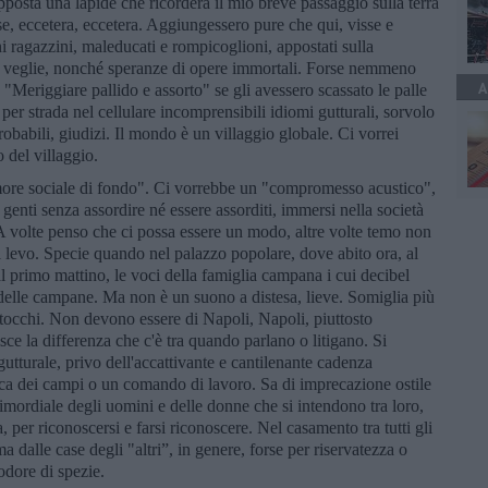
pposta una lapide che ricorderà il mio breve passaggio sulla terra
isse, eccetera, eccetera. Aggiungessero pure che qui, visse e
ni ragazzini, maleducati e rompicoglioni, appostati sulla
si, veglie, nonché speranze di opere immortali. Forse nemmeno
A
eriggiare pallido e assorto" se gli avessero scassato le palle
per strada nel cellulare incomprensibili idiomi gutturali, sorvolo
robabili, giudizi. Il mondo è un villaggio globale. Ci vorrei
 del villaggio.
more sociale di fondo". Ci vorrebbe un "compromesso acustico",
e genti senza assordire né essere assorditi, immersi nella società
 volte penso che ci possa essere un modo, altre volte temo non
 levo. Specie quando nel palazzo popolare, dove abito ora, al
dal primo mattino, le voci della famiglia campana i cui decibel
delle campane. Ma non è un suono a distesa, lieve. Somiglia più
tocchi. Non devono essere di Napoli, Napoli, piuttosto
sce la differenza che c'è tra quando parlano o litigano. Si
utturale, privo dell'accattivante e cantilenante cadenza
tica dei campi o un comando di lavoro. Sa di imprecazione ostile
primordiale degli uomini e delle donne che si intendono tra loro,
a, per riconoscersi e farsi riconoscere. Nel casamento tra tutti gli
ma dalle case degli "altri”, in genere, forse per riservatezza o
odore di spezie.