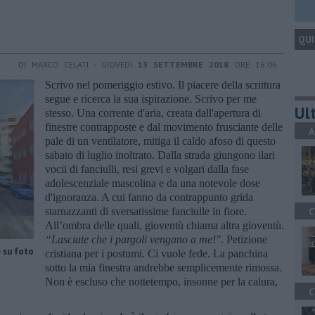
QUI
DI MARCO CELATI - GIOVEDÌ
13 SETTEMBRE 2018
ORE 16:06
Scrivo nel pomeriggio estivo. Il piacere della scrittura
segue e ricerca la sua ispirazione. Scrivo per me
Ult
stesso. Una corrente d'aria, creata dall'apertura di
finestre contrapposte e dal movimento frusciante delle
A
pale di un ventilatore, mitiga il caldo afoso di questo
sabato di luglio inoltrato. Dalla strada giungono ilari
vocii di fanciulli, resi grevi e volgari dalla fase
adolescenziale mascolina e da una notevole dose
d'ignoranza. A cui fanno da contrappunto grida
starnazzanti di sversatissime fanciulle in fiore.
C
All’ombra delle quali, gioventù chiama altra gioventù.
“Lasciate che i pargoli vengano a me!
"
. Petizione
e su foto
cristiana per i postumi. Ci vuole fede. La panchina
sotto la mia finestra andrebbe semplicemente rimossa.
Non è escluso che nottetempo, insonne per la calura,
C