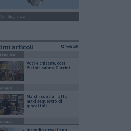
Condoglianze
imi articoli
Vedi tutti
ttualità
Voci e chitarre, così
Pistoia saluta Guccini
ronaca
Marchi contraffatti,
maxi sequestro di
giocattoli
ronaca
Incendio devasta un