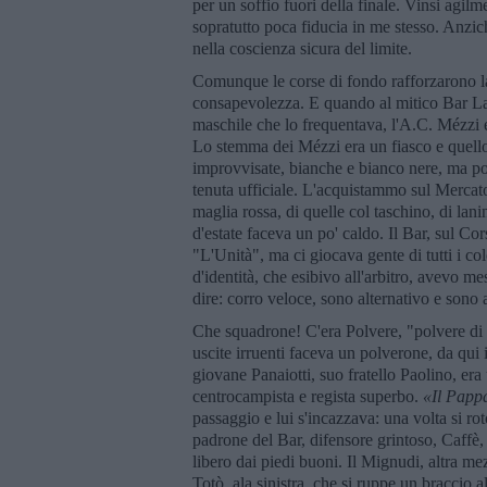
per un soffio fuori della finale. Vinsi agil
sopratutto poca fiducia in me stesso. Anzich
nella coscienza sicura del limite.
Comunque le corse di fondo rafforzarono l
consapevolezza. E quando al mitico Bar La 
maschile che lo frequentava, l'A.C. Mézzi e 
Lo stemma dei Mézzi era un fiasco e quell
improvvisate, bianche e bianco nere, ma poi
tenuta ufficiale. L'acquistammo sul Mercat
maglia rossa, di quelle col taschino, di la
d'estate faceva un po' caldo. Il Bar, sul C
"L'Unità", ma ci giocava gente di tutti i colo
d'identità, che esibivo all'arbitro, avevo m
dire: corro veloce, sono alternativo e sono
Che squadrone! C'era Polvere, "polvere di s
uscite irruenti faceva un polverone, da qui 
giovane Panaiotti, suo fratello Paolino, era 
centrocampista e regista superbo.
«Il Papp
passaggio e lui s'incazzava: una volta si rot
padrone del Bar, difensore grintoso, Caffè, 
libero dai piedi buoni. Il Mignudi, altra mez
Totò, ala sinistra, che si ruppe un braccio 