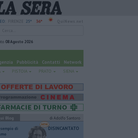
25°
36°
EO:
FIRENZE
QuiNews.net
ato
08 Agosto 2026
genzia
Pubblicità
Contatti
Network
A
PISTOIA
PRATO
SIENA
ui Blog
di Adolfo Santoro
DISINCANTATO
esempio di
ismo