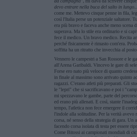
da campagna"
, mi dava da scrivere cinqu
devo entrare nella buca del salto in lungo..
come me. Mettevo cinque penne in fila, legat
così l'Italia perse un potenziale saltatore. 
era più bravo e faceva anche meno scena di
superava. Ma lo stile era ordinario e si capi
fece il medico. Un bravo medico. Recita an
perché fisicamente è rimasto com'era. Proba
soffitta ha un ritratto che invecchia al post
Vennero le campestri a San Rossore e le g
all'Arena Garibaldi. Vincevo le gare di sel
Forse ero nato più veloce di quanto credessi
in finale al massimo sono arrivato quinto 
ragazzi. C'erano atleti più preparati. Gli 
le "lepri" che si sacrificavano e poi i "ca
mi spezzavano le gambe, parte del percorso e
ed erano più allenati. E così, stante l'inade
tempo, l'atletica non fece emergere il corr
l'indole alla solitudine. Per la verità avevo
corsa, né senso della strategia di gara. Un an
facendo corsa isolata di testa per essere ripr
Come Bitossi ai campionati mondiali di cicli