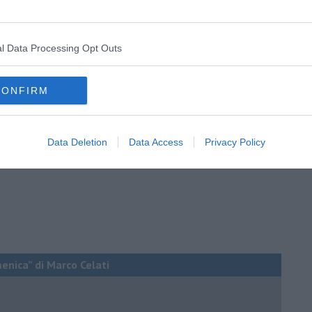
l Data Processing Opt Outs
CONFIRM
Data Deletion
Data Access
Privacy Policy
menica” di Marco Celati