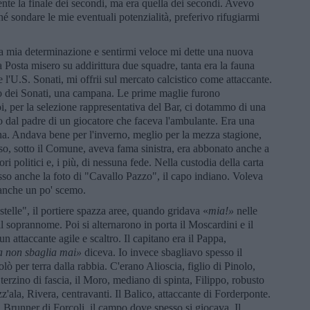
mente la finale dei secondi, ma era quella dei secondi. Avevo
é sondare le mie eventuali potenzialità, preferivo rifugiarmi
a mia determinazione e sentirmi veloce mi dette una nuova
Posta misero su addirittura due squadre, tanta era la fauna
l'U.S. Sonati, mi offrii sul mercato calcistico come attaccante.
o dei Sonati, una campana. Le prime maglie furono
, per la selezione rappresentativa del Bar, ci dotammo di una
o dal padre di un giocatore che faceva l'ambulante. Era una
nina. Andava bene per l'inverno, meglio per la mezza stagione,
orso, sotto il Comune, aveva fama sinistra, era abbonato anche a
ri politici e, i più, di nessuna fede. Nella custodia della carta
esso anche la foto di "Cavallo Pazzo", il capo indiano. Voleva
 anche un po' scemo.
telle", il portiere spazza aree, quando gridava «
m
ia!»
nelle
il soprannome. Poi si alternarono in porta il Moscardini e il
un attaccante agile e scaltro. Il capitano era il Pappa,
a non sbaglia mai»
diceva. Io invece sbagliavo spesso il
olò per terra dalla rabbia. C'erano Alioscia, figlio di Pinolo,
terzino di fascia, il Moro, mediano di spinta, Filippo, robusto
z'ala, Rivera, centravanti. Il Balico, attaccante di Forderponte.
al Brunner di Forcoli, il campo dove spesso si giocava. Il