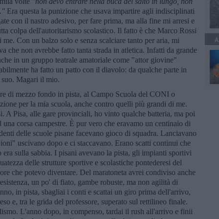
emila volte
"non devo entrare nella buca del salto in lungo, non
."
Era questa la punizione che usava impartire agli indisciplinati
e con il nastro adesivo, per fare prima, ma alla fine mi arresi e
Tutta colpa dell'autoritarismo scolastico. Il fatto è che Marco Rossi
A
 me. Con un balzo solo e senza scalciare tanto per aria, mi
va che non avrebbe fatto tanta strada in atletica. Infatti da grande
che in un gruppo teatrale amatoriale come "attor giovine"
bilmente ha fatto un patto con il diavolo: da qualche parte in
o suo. Magari il mio.
are di mezzo fondo in pista, al Campo Scuola del CONI o
ezione per la mia scuola, anche contro quelli più grandi di me.
. A Pisa, alle gare provinciali, ho vinto qualche batteria, ma poi
ad una corsa campestre. È pur vero che eravamo un centinaio di
studenti delle scuole pisane facevano gioco di squadra. Lanciavano
mpioni" uscivano dopo e ci staccavano. Erano scatti continui che
ra sulla sabbia. I pisani avevano la pista, gli impianti sportivi
guatezza delle strutture sportive e scolastiche pontederesi del
idore che potevo diventare. Del maratoneta avrei condiviso anche
 resistenza, un po' di fiato, gambe robuste, ma non agilità di
no, in pista, sbagliai i conti e scattai un giro prima dell'arrivo,
eso e, tra le grida del professore, superato sul rettilineo finale.
smo. L'anno dopo, in compenso, tardai il rush all'arrivo e finii