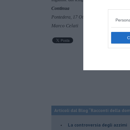
Continua
Pontedera, 17 Ottobre 2016
Persona
Marco Celati
Articoli dal Blog “Racconti della do
La controversia degli azzimi