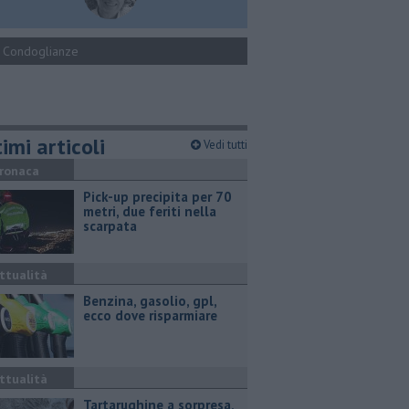
Condoglianze
imi articoli
Vedi tutti
ronaca
Pick-up precipita per 70
metri, due feriti nella
scarpata
ttualità
​Benzina, gasolio, gpl,
ecco dove risparmiare
ttualità
Tartarughine a sorpresa,