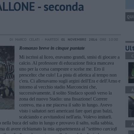
ALLONE - seconda
QUI
DI MARCO CELATI - MARTEDÌ
01 NOVEMBRE 2016
ORE 10:00
Ult
Romanzo breve in cinque puntate
C
Mi iscrissi al liceo, eravamo grandi, smisi di giocare a
calcio. Al professore di educazione fisica mancava
uno per la corsa campestre e scelse me. Ero il
prescelto: che culo! La pista di atletica al tempo non
c'era. Ci allenavamo sugli argini dell'Era e dell'Arno e
intorno al vecchio stadio Marconcini che,
A
successivamente, il solito Sindaco spostò verso la
zona del nuovo Stadio: una fissazione! Correre
correvo, ma a me piaceva il salto in lungo. Avevo
visto i saltatori neri americani fare quei gran balzi,
scalciando e avvitandosi nell'aria. Volevo imitarli.
o nella buca del salto in lungo e provavo il salto, sulla sabbia,
A
rima di avere richiamato la mia appartenenza al
"settimo carciofi