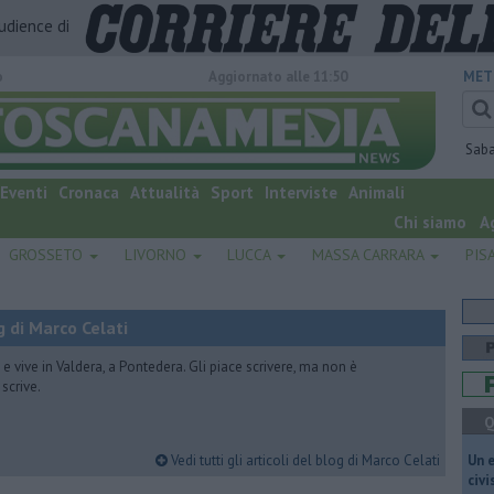
audience di
o
Aggiornato alle 11:50
MET
Sab
Eventi
Cronaca
Attualità
Sport
Interviste
Animali
Chi siamo
A
GROSSETO
LIVORNO
LUCCA
MASSA CARRARA
PIS
 di Marco Celati
vive in Valdera, a Pontedera. Gli piace scrivere, ma non è
scrive.
Q
Vedi tutti gli articoli del blog di Marco Celati
​Un 
civ