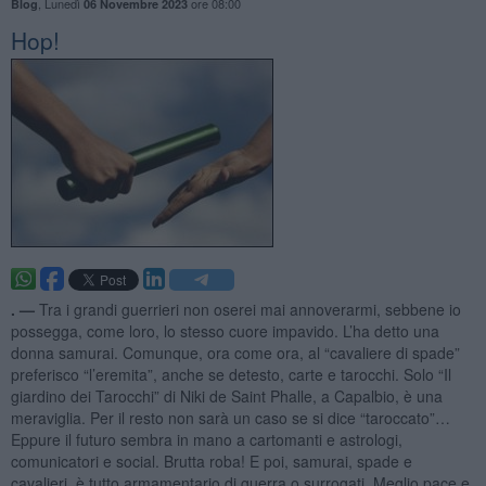
,
Lunedì
ore 08:00
Blog
06 Novembre 2023
Hop!
. —
Tra i grandi guerrieri non oserei mai annoverarmi, sebbene io
possegga, come loro, lo stesso cuore impavido. L’ha detto una
donna samurai. Comunque, ora come ora, al “cavaliere di spade”
preferisco “l’eremita”, anche se detesto, carte e tarocchi. Solo “Il
giardino dei Tarocchi” di Niki de Saint Phalle, a Capalbio, è una
meraviglia. Per il resto non sarà un caso se si dice “taroccato”…
Eppure il futuro sembra in mano a cartomanti e astrologi,
comunicatori e social. Brutta roba! E poi, samurai, spade e
cavalieri, è tutto armamentario di guerra o surrogati. Meglio pace e