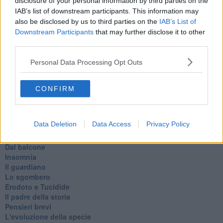
disclosure of your personal information by third parties on the
Auguri
IAB’s list of downstream participants. This information may
Moro
also be disclosed by us to third parties on the
IAB’s List of
Passanti
Downstream Participants
that may further disclose it to other
Continuando, la nonna e il carretto
third parties.
Metaverso smart
Fiamme
Personal Data Processing Opt Outs
Anzi
Confessioni autoreferenziali
Utopie
CONFIRM
Estate
Il lago
Il diluvio
Data Deletion
Data Access
Privacy Policy
La classe
Pensieri incoerenti
Dal balcone
Insomnia
Il guardiano
Lo sgombero
Erodoto e Tucidide
Il padre della storia
Pensieri brevi
L'evoluzione della specie