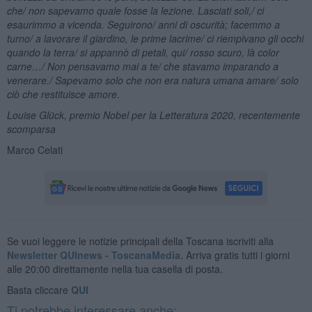
che/ non sapevamo quale fosse la lezione. Lasciati soli,/ ci
esaurimmo a vicenda. Seguirono/ anni di oscurità; facemmo a
turno/ a lavorare il giardino, le prime lacrime/ ci riempivano gli occhi
quando la terra/ si appannò di petali, qui/ rosso scuro, là color
carne…/ Non pensavamo mai a te/ che stavamo imparando a
venerare./ Sapevamo solo che non era natura umana amare/ solo
ciò che restituisce amore.
Louise Glück, premio Nobel per la Letteratura 2020, recentemente
scomparsa
Marco Celati
Se vuoi leggere le notizie principali della Toscana iscriviti alla
Newsletter QUInews - ToscanaMedia.
Arriva gratis tutti i giorni
alle 20:00 direttamente nella tua casella di posta.
Basta cliccare
QUI
Ti potrebbe interessare anche: