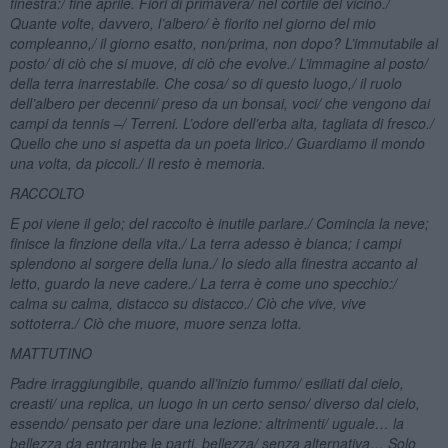
finestra:/ fine aprile. Fiori di primavera/ nel cortile del vicino./
Quante volte, davvero, l
’albero/ è fiorito nel giorno del mio
compleanno,/ il giorno esatto, non/prima, non dopo? L
’immutabile al
posto/ di ciò che si muove, di ciò che evolve./ L
’immagine al posto/
della terra inarrestabile. Che cosa/ so di questo luogo,/ il ruolo
dell
’albero per decenni/ preso da un bonsai, voci/ che vengono dai
campi da tennis –/ Terreni. L
’odore dell
’erba alta, tagliata di fresco./
Quello che uno si aspetta da un poeta lirico./ Guardiamo il mondo
una volta, da piccoli./ Il resto è memoria.
RACCOLTO
E poi viene il gelo; del raccolto è inutile parlare./ Comincia la neve;
finisce la finzione della vita./ La terra adesso è bianca; i campi
splendono al sorgere della luna./ Io siedo alla finestra accanto al
letto, guardo la neve cadere./ La terra è come uno specchio:/
calma su calma, distacco su distacco./ Ciò che vive, vive
sottoterra./ Ciò che muore, muore senza lotta.
MATTUTINO
Padre irraggiungibile, quando all
’inizio fummo/ esiliati dal cielo,
creasti/ una replica, un luogo in un certo senso/ diverso dal cielo,
essendo/ pensato per dare una lezione: altrimenti/
uguale… la
bellezza da entrambe le parti, bellezza/ senza alternativa… Solo