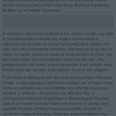
almeno meno ipocrisia e forse meno danni. Anche se a giudicare
da Alien non si direbbe. Ci penserò.
E comunque, dal peccato originale in poi, questa è la vita: una serie
di circostanze felici e infauste che iniziano con la nascita e
culminano con la morte. La morte è all’opposto della nascita, non
della vita, che le comprende entrambe. Una terza via tra la vita e la
morte non esiste. Esiste una terza via tra la nascita e la morte, che
non è che vivere. Dice che sulla terra gelata ciò che vive, vive
sottoterra e ciò che muore, muore senza lotta. E del raccolto, della
finzione della vita, sarebbe inutile parlare. Forse in altre stagioni…
È che vivere è difficile per tutti. Non si sa mai come fare. Fare bene
o male, a volte passa poca differenza e spesso non si riesce. Forse
la vita va concepita come una staffetta: dopo che hai corso la tua
frazione, in rettilineo o in curva che sia, devi dire “hop” e
consegnare il testimone al compagno o alla compagna che corre
dopo di te e tende il braccio indietro per riceverlo. Il cambio deve
avvenire né prima, né dopo lo spazio consentito. Se pensi di
continuare troppo la tua corsa, finisci per essere invadente e far