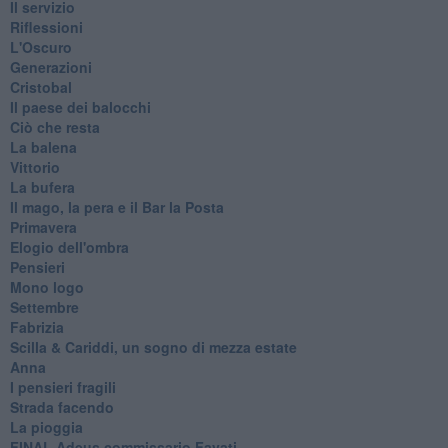
Il servizio
Riflessioni
L'Oscuro
Generazioni
Cristobal
Il paese dei balocchi
Ciò che resta
La balena
Vittorio
La bufera
Il mago, la pera e il Bar la Posta
Primavera
Elogio dell'ombra
Pensieri
Mono logo
Settembre
Fabrizia
​Scilla & Cariddi, un sogno di mezza estate
Anna
I pensieri fragili
Strada facendo
La pioggia
FINAL Adeus commissario Favati