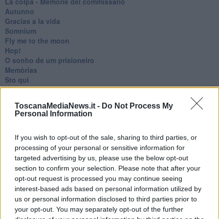
​La colpa - Memorie del commissario
Autunno
Gracias a la vida
Somnium
Fly me to the moon
Hop!
O sonho de um prisioneiro
Memòrias
Sto qui
Scrivi
Bestiario
ToscanaMediaNews.it -
Do Not Process My
Pillole
Personal Information
Veglia
​“D” come delitto
D
If you wish to opt-out of the sale, sharing to third parties, or
Belle lettere
processing of your personal or sensitive information for
25 Aprile
targeted advertising by us, please use the below opt-out
Todo el bien, todo el mal
section to confirm your selection. Please note that after your
Silenzio
opt-out request is processed you may continue seeing
Le parole
interest-based ads based on personal information utilized by
​L’Australiana
us or personal information disclosed to third parties prior to
Le stelle del jazz
your opt-out. You may separately opt-out of the further
Vita & morte