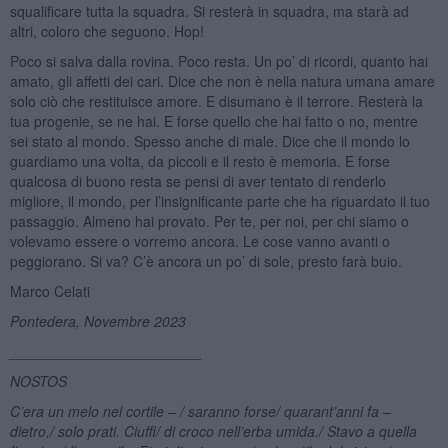
squalificare tutta la squadra. Si resterà in squadra, ma starà ad
altri, coloro che seguono. Hop!
Poco si salva dalla rovina. Poco resta. Un po’ di ricordi, quanto hai
amato, gli affetti dei cari. Dice che non è nella natura umana amare
solo ciò che restituisce amore. E disumano è il terrore. Resterà la
tua progenie, se ne hai. E forse quello che hai fatto o no, mentre
sei stato al mondo. Spesso anche di male. Dice che il mondo lo
guardiamo una volta, da piccoli e il resto è memoria. E forse
qualcosa di buono resta se pensi di aver tentato di renderlo
migliore, il mondo, per l’insignificante parte che ha riguardato il tuo
passaggio. Almeno hai provato. Per te, per noi, per chi siamo o
volevamo essere o vorremo ancora. Le cose vanno avanti o
peggiorano. Si va? C’è ancora un po’ di sole, presto farà buio.
Marco Celati
Pontedera, Novembre 2023
________________________
NOSTOS
C
’era un melo nel cortile – / saranno forse/ quarant
’anni fa –
dietro,/ solo prati. Ciuffi/ di croco nell
’
erba umida./ Stavo a quella