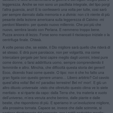
leggerezza. Anche se non sono un pacifista integrale, del tipo porgi
l’altra guancia, anzi! E lo confesserò una volta per tutte, così sarò
per sempre dannato dalla memoria e
a divinis
: non c’è niente di più
pesante della lezione americana sulla leggerezza di Calvino -mi
perdoni Maestro- per questo nuovo millennio. Che poi più che
nuovo, sembra lavato con Perlana. E nemmeno troppo bene.
Puzza ancora di lezzo. Forse sono mancati il risciacquo iniziale o la
centrifuga finale. Chissà.
A volte penso che, se esiste, il Dio migliore sarà quello che riderà di
sé stesso. E dirà pure parolacce, non per volgarità, ma come
intercalare gergale per farsi capire meglio dagli uomini, intesi pure
come donne, o farsi addirittura uomo, sempre comprendendo il
femminile e altro. Minchia, che difficoltà questa storia dei generi!
Ecco, dicendo frasi come queste. O tipo: non è che ho fatto una
gran figata con questo genere umano… Libero arbitrio? Col cavolo
quest’altra volta! Bel mi' paradiso terrestre! Bel mi' mori'. E giù un
altro diluvio universale -visto che oltretutto questo clima ve lo siete
meritato- e si riparte da capo: dalla Terra che, tra materia e vuoto
dell’universo, m’era venuta anche benino, dalle piante e dalle
bestie, che rispondono di più. E speriamo in un’evoluzione migliore,
alla prossima tornata. Capace se, invece che dalle scimmie, si
partisse direttamente dal serpente, con i rettili andrebbe meglio: