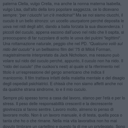
paterna Clelia, vulgo Crelia, ma anche la nonna materna Isabella,
vulgo Lisa, dall'alto della loro popolare saggezza, ce lo dicevano
sempre:
"per i ciucchi 'un c'è medicina!"
Ma se noi siamo ciucchi, il
cuculo è un bello stronzo: un uccello usurpatore perché deposita le
uova nei nidi degli altri, dando a balia forzata la sua discendenza. I
piccoli del cuculo, appena escono dall’uovo nel nido che li ospita, si
preoccupano di far ruzzolare di sotto le uova dei pulcini "legittimi".
Una rottamazione naturale, peggio che nel PD.
"Qualcuno volò sul
nido del cuculo"
è un bellissimo film del '75 di Miloš Forman,
magistralmente interpretato da Jack Nicholson, ma nessuno può
volare sul nido del cuculo perché, appunto, il cuculo non ha nido. Il
"nido del cuculo" (the cuckoo's nest) al quale si fa riferimento nel
titolo è un'espressione del gergo americano che indica il
manicomio. Il film trattava infatti della malattia mentale e del disagio
degli ospedali psichiatrici. E chissà che non siamo affetti anche noi
da qualche strana sindrome, io e il mio cuculo.
Sempre più spesso torno a casa dal lavoro, stanco per l'età e per lo
stress. Il peso delle responsabilità crescenti e la decrescente
giovinezza si fanno sentire. Lavoro molto, almeno io penso di
lavorare molto. Non è un lavoro manuale, è di testa, quella poca o
tanta che ho o che rimane. Nella mia vita lavorativa non ho mai
dovuto timbrare un cartellino e questo fa di me un privilegiato. Sono