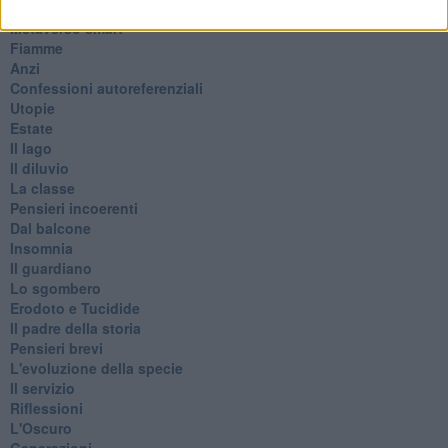
Continuando, la nonna e il carretto
Metaverso smart
Fiamme
Anzi
Confessioni autoreferenziali
Utopie
Estate
Il lago
Il diluvio
La classe
Pensieri incoerenti
Dal balcone
Insomnia
Il guardiano
Lo sgombero
Erodoto e Tucidide
Il padre della storia
Pensieri brevi
L'evoluzione della specie
Il servizio
Riflessioni
L'Oscuro
Generazioni