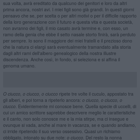
sua volta, avrà ereditato da qualcuno dei genitori e loro da altri
prima ancora, nostri avi. I miei figli sono già grandi. In questi giorni
pensavo che se, per scelta o per altri motivi o per il difficile rapporto
della loro generazione con il futuro e questa vita e questa società,
non avranno dei figli, il mio casato avrà termine e, con esso, un
ramo della genia che ebbe il setto nasale storto finirà, sarà perduto
per sempre. Io sono il maggiore dei miei fratelli e il prezioso dono
che la natura ci elargì sarà eventualmente tramandato alla storia
dagli altri rami dell'albero genealogico della nostra illustre
discendenza. Anche così, in fondo, si seleziona e si affina il
genoma umano.
O ciucco, o ciucco, o ciucco
ripete tre volte il cuculo, appostato tra
gli alberi, e poi torna a ripeterlo ancora:
o ciucco, o ciucco, o
ciucco
. Evidentemente mi conosce bene. Quella specie di uccelli, di
cui un amico scrittore saprebbe descrivere meglio le caratteristiche
e il canto, non solo conosce me e la mia stirpe, ma ci insegue e
ovunque si vada, anche al mare in vacanza, se e quando andiamo,
ci irride ripetendo il suo verso ossessivo. Quasi un richiamo
obbligato, intonato su due note:
o ciucco.
Del resto la nonna