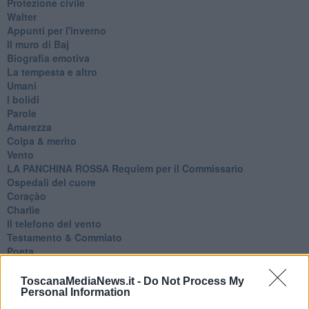
Protezione civile
Walter
Appunti per l'inverno
Il muro di Baj
Biografia emotiva
La tempesta e altro
Umani
I bolidi
Parole
Amarezza
Colpa & merito
Vento
​LA PANCHINA ROSSA Requiem per il Commissario
Ospedali del cuore
Coraçào
Charlie
Il telefono del vento
Testamento & Commiato
Poeta
​La colpa - Memorie del commissario
Autunno
ToscanaMediaNews.it -
Do Not Process My
Gracias a la vida
Personal Information
Somnium