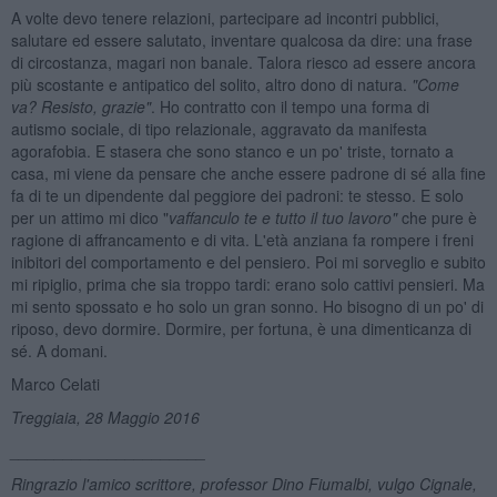
A volte devo tenere relazioni, partecipare ad incontri pubblici,
salutare ed essere salutato, inventare qualcosa da dire: una frase
di circostanza, magari non banale. Talora riesco ad essere ancora
più scostante e antipatico del solito, altro dono di natura.
"Come
va? Resisto, grazie"
. Ho contratto con il tempo una forma di
autismo sociale, di tipo relazionale, aggravato da manifesta
agorafobia. E stasera che sono stanco e un po' triste, tornato a
casa, mi viene da pensare che anche essere padrone di sé alla fine
fa di te un dipendente dal peggiore dei padroni: te stesso. E solo
per un attimo mi dico "
vaffanculo te e tutto il tuo lavoro"
che pure è
ragione di affrancamento e di vita. L'età anziana fa rompere i freni
inibitori del comportamento e del pensiero. Poi mi sorveglio e subito
mi ripiglio, prima che sia troppo tardi: erano solo cattivi pensieri. Ma
mi sento spossato e ho solo un gran sonno. Ho bisogno di un po' di
riposo, devo dormire. Dormire, per fortuna, è una dimenticanza di
sé. A domani.
Marco Celati
Treggiaia, 28 Maggio 2016
______________________
Ringrazio l'amico scrittore, professor Dino Fiumalbi, vulgo Cignale,