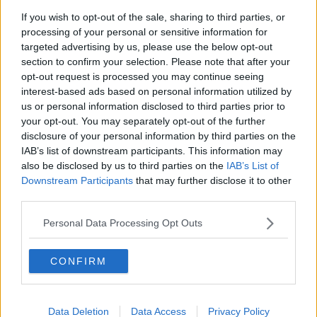
Fly me to the moon
If you wish to opt-out of the sale, sharing to third parties, or
Hop!
processing of your personal or sensitive information for
O sonho de um prisioneiro
targeted advertising by us, please use the below opt-out
Memòrias
section to confirm your selection. Please note that after your
Sto qui
opt-out request is processed you may continue seeing
Scrivi
interest-based ads based on personal information utilized by
Bestiario
us or personal information disclosed to third parties prior to
Pillole
your opt-out. You may separately opt-out of the further
Veglia
disclosure of your personal information by third parties on the
​“D” come delitto
IAB’s list of downstream participants. This information may
D
also be disclosed by us to third parties on the
IAB’s List of
Belle lettere
25 Aprile
Downstream Participants
that may further disclose it to other
Todo el bien, todo el mal
third parties.
Silenzio
Le parole
Personal Data Processing Opt Outs
​L’Australiana
Le stelle del jazz
CONFIRM
Vita & morte
Auguri
Moro
Passanti
Data Deletion
Data Access
Privacy Policy