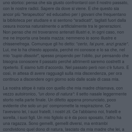
uno storico: pensa che sia giusto confrontarci con il nostro passato,
con le nostre radici. Sapere da dove si viene. E che questo sia
ancor più "terapeutico" ed educativo per i giovani che frequentano
la biblioteca per studiare e si sentono "sradicati", tagliati fuori dalla
cesura incorsa naturalmente o artificialmente tra le generazioni.
Non penso che mi troveranno antenati illustri e, in ogni caso, non
me ne importa una beata mazza: nemmeno io sono illustre e
chissenefrega. Comunque gli ho detto: "
certo, fai pure, anzi grazie"
.
Lui, me lo ha chiesto apposta, perché mi conosce e lo sa che, nel
mio
"cupio dissolvi"
, spesso propendo per l'oblio, pur pensando che
bisogna conoscere il passato perché altrimenti saremo costretti a
ripeterlo. E siamo tutti d'accordo. Nel passato però non c'è futuro. E
così, in attesa di avere ragguagli sulla mia discendenza, per ora
continuo a discendere ogni giorno solo dalle scale di casa mia.
La nostra stirpe è nata con quello che mia madre chiamava, con
vezzo autoironico,
"un dono di natura"
: il setto nasale leggermente
storto nella parte finale. Un difetto appena pronunciato, poco
evidente che solo un po' compromette la respirazione. Ce
l'avevano lei, i suoi fratelli, i nostri zii. Ce l'abbiamo noi, fratelli e
sorella, i suoi figli. Un mio figliolo si è da poco sposato, l'altro ha
una ragazza. Sono gemelli, gemelli diversi, ma entrambi
condividono quel dono di natura, lasciato da mia madre che lei, a