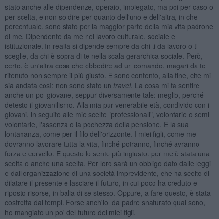
stato anche alle dipendenze, operaio, impiegato, ma poi per caso o
per scelta, e non so dire per quanto dell'uno e dell'altra, in che
percentuale, sono stato per la maggior parte della mia vita padrone
di me. Dipendente da me nel lavoro culturale, sociale e
istituzionale. In realtà si dipende sempre da chi ti dà lavoro o ti
sceglie, da chi è sopra di te nella scala gerarchica sociale. Però,
certo, è un'altra cosa che obbedire ad un comando, magari da te
ritenuto non sempre il più giusto. E sono contento, alla fine, che mi
sia andata così: non sono stato un
travet
. La cosa mi fa sentire
anche un po' giovane, seppur diversamente tale: meglio, perché
detesto il giovanilismo. Alla mia pur venerabile età, condivido con i
giovani, in seguito alle mie scelte "professionali", volontarie o semi
volontarie, l'assenza o la pochezza della pensione. E la sua
lontananza, come per il filo dell'orizzonte. I miei figli, come me,
dovranno lavorare tutta la vita, finché potranno, finché avranno
forza e cervello. E questo lo sento più ingiusto: per me è stata una
scelta o anche una scelta. Per loro sarà un obbligo dato dalle leggi
e dall'organizzazione di una società imprevidente, che ha scelto di
dilatare il presente e lasciare il futuro, in cui poco ha creduto e
riposto risorse, in balia di se stesso. Oppure, a fare questo, è stata
costretta dai tempi. Forse anch'io, da padre snaturato qual sono,
ho mangiato un po' del futuro dei miei figli.