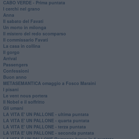
CABO VERDE - Prima puntata
I cerchi nel grano
Anna
Il sabato del Favati
Un morto in milonga
Il mistero del redo scomparso
Il commissario Favati
La casa in collina
Il gorgo
Arrival
Passengers
Confessioni
Buon anno
METASEMANTICA omaggio a Fosco Maraini
I pisani
Le vent nous portera
Il Nobel e il soffritto
Gli umani
LA VITA E' UN PALLONE - ultima puntata
LA VITA E' UN PALLONE - quarta puntata
LA VITA E' UN PALLONE - terza puntata
LA VITA E' UN PALLONE - seconda puntata
LA VITA È UN PALLONE Romanzo breve in 5 puntate