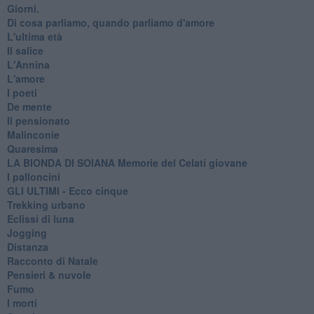
Giorni.
Di cosa parliamo, quando parliamo d'amore
L'ultima età
Il salice
L'Annina
L'amore
I poeti
De mente
Il pensionato
Malinconie
Quaresima
LA BIONDA DI SOIANA Memorie del Celati giovane
I palloncini
GLI ULTIMI - Ecco cinque
Trekking urbano
Eclissi di luna
Jogging
Distanza
Racconto di Natale
Pensieri & nuvole
Fumo
I morti