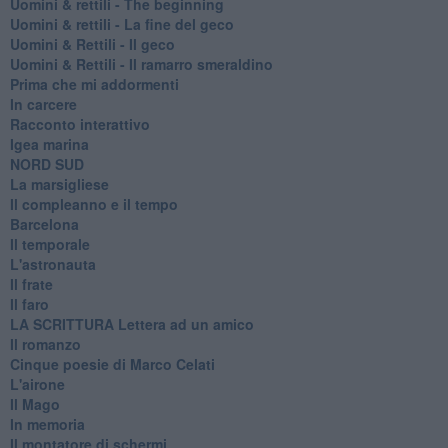
​Uomini & rettili - The beginning
​Uomini & rettili - La fine del geco
Uomini & Rettili - Il geco
Uomini & Rettili - Il ramarro smeraldino
Prima che mi addormenti
In carcere
Racconto interattivo
Igea marina
​NORD SUD
La marsigliese
Il compleanno e il tempo
Barcelona
Il temporale
L'astronauta
Il frate
Il faro
​LA SCRITTURA Lettera ad un amico
Il romanzo
Cinque poesie di Marco Celati
L'airone
Il Mago
In memoria
Il montatore di schermi