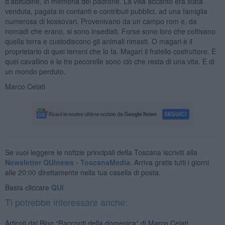
d’abitudine, in memoria del padrone. La villa accanto era stata
venduta, pagata in contanti e contributi pubblici, ad una famiglia
numerosa di kossovari. Provenivano da un campo rom e, da
nomadi che erano, si sono insediati. Forse sono loro che coltivano
quella terra e custodiscono gli animali rimasti. O magari è il
proprietario di quei terreni che lo fa. Magari il fratello costruttore. E
quel cavallino e le tre pecorelle sono ciò che resta di una vita. E di
un mondo perduto.
Marco Celati
Se vuoi leggere le notizie principali della Toscana iscriviti alla
Newsletter QUInews - ToscanaMedia.
Arriva gratis tutti i giorni
alle 20:00 direttamente nella tua casella di posta.
Basta cliccare
QUI
Ti potrebbe interessare anche:
Articoli dal Blog “Racconti della domenica” di Marco Celati