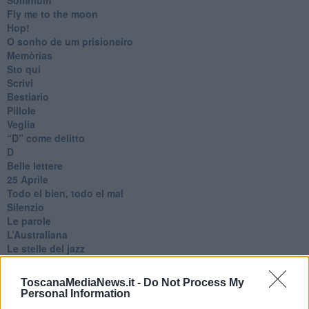
Fly me to the moon
Hop!
O sonho de um prisioneiro
Memòrias
Sto qui
Scrivi
Bestiario
Pillole
Veglia
​“D” come delitto
D
Belle lettere
25 Aprile
Todo el bien, todo el mal
Silenzio
Le parole
​L’Australiana
Le stelle del jazz
Vita & morte
Auguri
ToscanaMediaNews.it -
Do Not Process My
Moro
Personal Information
Passanti