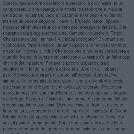
Spesso, quando torno dal lavoro e percorro la provinciale, in un
campo residuo che costeggia la strada, tra fabbriche e impianti
della zona industriale, vedo un cavallino e tre pecorelle. Stanno
insieme, le pecore seguono il cavallo, brucano l’erba. Oppure
riposano all’ombra dell’unico albero per proteggersi dal sole. O si
riparano dalla pioggia scrosciante. Sembra un quadro di Fattori.
Che ci fanno quegli animali? A chi appartengono? Chi mantiene
quel campo, forse il resto di un antico podere, e ne trae frumento,
arrotolato in grossi cilindri? Che appaiono e non si sa chi li lavora e
quando. I tempi di lavoro non coincidono. Lì vicino c’è un fabbricato
che era di un pastore. Portava le pecore al pascolo tra gli
stabilimenti e lungo la golena del canale. A volte ti ci imbattevi
perché bloccava la strada e le auto, all’incrocio. A me faceva
simpatia. Un uomo alto, frusto, capelli lunghi, un ombrello verde
d’incerato a mo’ di bastone e al collo catene dorate. Procedeva
altero, impassibile, come indifferente, circondato da cani e seguito
dal gregge. Poi non si è visto più, si è perso, è scomparso. Né del
gregge sappiamo qualcosa. Dicono avesse un fratello, divenuto
imprenditore, proprietario di terre e imprese di costruzioni. Dicono
l’abbiano trovato appeso alla trave del suo fabbricato. Forse era
solo, il pastore, forse malato. Forse quel cavallo era suo e le tre
pecore erano parte del gregge e tornano insieme su quel campo