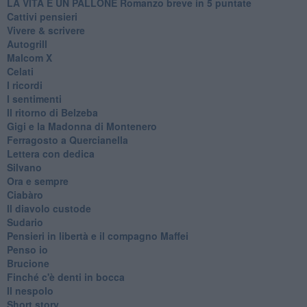
LA VITA È UN PALLONE Romanzo breve in 5 puntate
Cattivi pensieri
Vivere & scrivere
Autogrill
Malcom X
Celati
I ricordi
I sentimenti
Il ritorno di Belzeba
Gigi e la Madonna di Montenero
Ferragosto a Quercianella
Lettera con dedica
Silvano
Ora e sempre
Ciabàro
Il diavolo custode
Sudario
Pensieri in libertà e il compagno Maffei
Penso io
Brucione
Finché c'è denti in bocca
Il nespolo
Short story