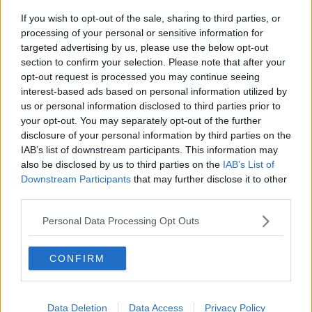
Continuando, la nonna e il carretto
If you wish to opt-out of the sale, sharing to third parties, or
Metaverso smart
processing of your personal or sensitive information for
Fiamme
targeted advertising by us, please use the below opt-out
Anzi
section to confirm your selection. Please note that after your
Confessioni autoreferenziali
opt-out request is processed you may continue seeing
Utopie
Estate
interest-based ads based on personal information utilized by
Il lago
us or personal information disclosed to third parties prior to
Il diluvio
your opt-out. You may separately opt-out of the further
La classe
disclosure of your personal information by third parties on the
Pensieri incoerenti
IAB’s list of downstream participants. This information may
Dal balcone
also be disclosed by us to third parties on the
IAB’s List of
Insomnia
Downstream Participants
that may further disclose it to other
Il guardiano
third parties.
Lo sgombero
Erodoto e Tucidide
Personal Data Processing Opt Outs
Il padre della storia
Pensieri brevi
L'evoluzione della specie
CONFIRM
Il servizio
Riflessioni
L'Oscuro
Data Deletion
Data Access
Privacy Policy