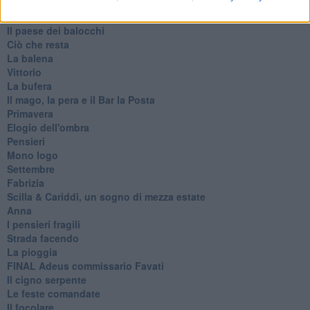
Generazioni
Cristobal
Il paese dei balocchi
Ciò che resta
La balena
Vittorio
La bufera
Il mago, la pera e il Bar la Posta
Primavera
Elogio dell'ombra
Pensieri
Mono logo
Settembre
Fabrizia
​Scilla & Cariddi, un sogno di mezza estate
Anna
I pensieri fragili
Strada facendo
La pioggia
FINAL Adeus commissario Favati
Il cigno serpente
Le feste comandate
Il focolare