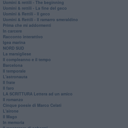
​Uomini & rettili - The beginning
​Uomini & rettili - La fine del geco
Uomini & Rettili - Il geco
Uomini & Rettili - Il ramarro smeraldino
Prima che mi addormenti
In carcere
Racconto interattivo
Igea marina
​NORD SUD
La marsigliese
Il compleanno e il tempo
Barcelona
Il temporale
L'astronauta
Il frate
Il faro
​LA SCRITTURA Lettera ad un amico
Il romanzo
Cinque poesie di Marco Celati
L'airone
Il Mago
In memoria
Il montatore di schermi