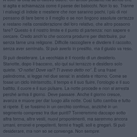
si agita e schiamazza come il paese dei balocchi. Non lo so. Tranne
i malvagi di indole e mestiere che non saranno pochi, i più di noi
pensano di fare bene o il meglio e se non fingono assolute certezze
e restano nella considerazione del loro relativo, che altro possono
fare? Questo è il nostro limite e il punto di partenza: non sapere e
cercare. Credo anch’io che occorra produrre per distribuire, pur
senza farne una religione. Difficile raccogliere e dividere il raccolto,
senza aver seminato. Si può averlo in prestito, ma il giusto va reso.
Si può desiderare. La vecchiaia è il ricordo di un desiderio.
Stanotte, dopo il baccano, sto qui sul terrazzo e desidero solo
quiete.
“
O notte! Dove vai? Ti avevo detto no”
. È una frase
palindroma, si legge nei due sensi: in andata e ritorno. Come se
fosse un ciclo ininterrotto, il tempo e il suo fluire, l’orologio e il suo
battito, il cuore e il suo pulsare. La notte procede e non si arresta
perché arriva il giorno. Deve passare. Anche il giorno cresce,
avanza e muore per dar luogo alla notte. Così tutto cambia e tutto
si ripete. E se fossimo in un cerchio continuo, anziché in un
segmento compreso tra due punti? Torneremmo daccapo sotto
altra forma, altre vesti, nuovi proponimenti, ma saremmo ancora
umani, erronei e prepotenti, fermi e fragili, soli e gregari. Si può
desiderare, ma non so se convenga. Non sempre.