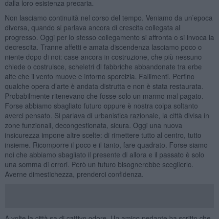
dalla loro esistenza precaria.
Non lasciamo continuità nel corso del tempo. Veniamo da un’epoca
diversa, quando si parlava ancora di crescita collegata al
progresso. Oggi per lo stesso collegamento si affronta o si invoca la
decrescita. Tranne affetti e amata discendenza lasciamo poco o
niente dopo di noi: case ancora in costruzione, che più nessuno
chiede o costruisce, scheletri di fabbriche abbandonate tra erbe
alte che il vento muove e intorno sporcizia. Fallimenti. Perfino
qualche opera d’arte è andata distrutta e non è stata restaurata.
Probabilmente ritenevano che fosse solo un marmo mal pagato.
Forse abbiamo sbagliato futuro oppure è nostra colpa soltanto
averci pensato. Si parlava di urbanistica razionale, la città divisa in
zone funzionali, decongestionata, sicura. Oggi una nuova
insicurezza impone altre scelte: di rimettere tutto al centro, tutto
insieme. Ricomporre il poco e il tanto, fare quadrato. Forse siamo
noi che abbiamo sbagliato il presente di allora e il passato è solo
una somma di errori. Però un futuro bisognerebbe sceglierlo.
Averne dimestichezza, prenderci confidenza.
A volte la città sa di cattivo odore. Un amico pedante ha scritto che