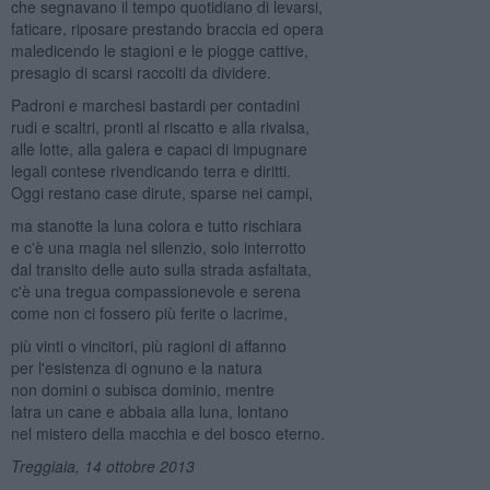
che segnavano il tempo quotidiano di levarsi,
faticare, riposare prestando braccia ed opera
maledicendo le stagioni e le piogge cattive,
presagio di scarsi raccolti da dividere.
Padroni e marchesi bastardi per contadini
rudi e scaltri, pronti al riscatto e alla rivalsa,
alle lotte, alla galera e capaci di impugnare
legali contese rivendicando terra e diritti.
Oggi restano case dirute, sparse nei campi,
ma stanotte la luna colora e tutto rischiara
e c'è una magia nel silenzio, solo interrotto
dal transito delle auto sulla strada asfaltata,
c'è una tregua compassionevole e serena
come non ci fossero più ferite o lacrime,
più vinti o vincitori, più ragioni di affanno
per l'esistenza di ognuno e la natura
non domini o subisca dominio, mentre
latra un cane e abbaia alla luna, lontano
nel mistero della macchia e del bosco eterno.
Treggiaia, 14 ottobre 2013