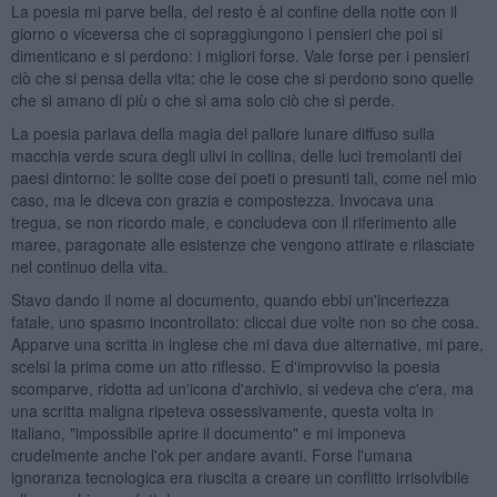
La poesia mi parve bella, del resto è al confine della notte con il
giorno o viceversa che ci sopraggiungono i pensieri che poi si
dimenticano e si perdono: i migliori forse. Vale forse per i pensieri
ciò che si pensa della vita: che le cose che si perdono sono quelle
che si amano di più o che si ama solo ciò che si perde.
La poesia parlava della magia del pallore lunare diffuso sulla
macchia verde scura degli ulivi in collina, delle luci tremolanti dei
paesi dintorno: le solite cose dei poeti o presunti tali, come nel mio
caso, ma le diceva con grazia e compostezza. Invocava una
tregua, se non ricordo male, e concludeva con il riferimento alle
maree, paragonate alle esistenze che vengono attirate e rilasciate
nel continuo della vita.
Stavo dando il nome al documento, quando ebbi un'incertezza
fatale, uno spasmo incontrollato: cliccai due volte non so che cosa.
Apparve una scritta in inglese che mi dava due alternative, mi pare,
scelsi la prima come un atto riflesso. E d'improvviso la poesia
scomparve, ridotta ad un'icona d'archivio, si vedeva che c'era, ma
una scritta maligna ripeteva ossessivamente, questa volta in
italiano, "impossibile aprire il documento" e mi imponeva
crudelmente anche l'ok per andare avanti. Forse l'umana
ignoranza tecnologica era riuscita a creare un conflitto irrisolvibile