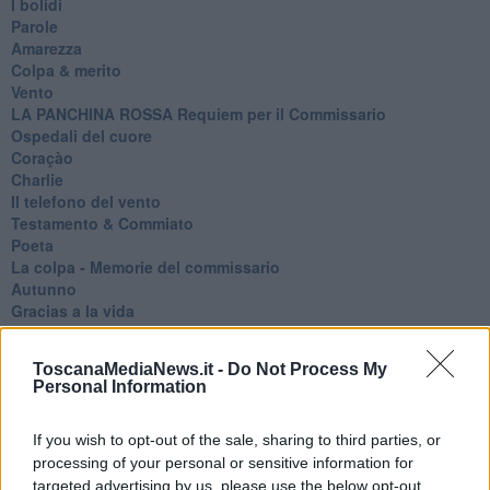
I bolidi
Parole
Amarezza
Colpa & merito
Vento
​LA PANCHINA ROSSA Requiem per il Commissario
Ospedali del cuore
Coraçào
Charlie
Il telefono del vento
Testamento & Commiato
Poeta
​La colpa - Memorie del commissario
Autunno
Gracias a la vida
Somnium
Fly me to the moon
ToscanaMediaNews.it -
Do Not Process My
Hop!
Personal Information
O sonho de um prisioneiro
Memòrias
If you wish to opt-out of the sale, sharing to third parties, or
Sto qui
Scrivi
processing of your personal or sensitive information for
Bestiario
targeted advertising by us, please use the below opt-out