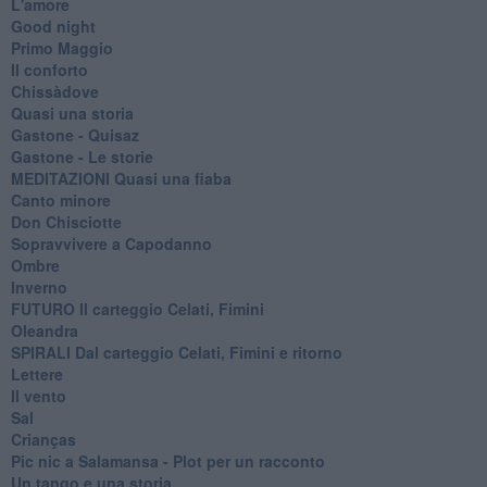
L'amore
Good night
Primo Maggio
Il conforto
Chissàdove
Quasi una storia
Gastone - Quisaz
Gastone - Le storie
MEDITAZIONI Quasi una fiaba
Canto minore
Don Chisciotte
Sopravvivere a Capodanno
Ombre
Inverno
FUTURO Il carteggio Celati, Fimini
Oleandra
SPIRALI Dal carteggio Celati, Fimini e ritorno
Lettere
Il vento
Sal
Crianças
Pic nic a Salamansa - Plot per un racconto
Un tango e una storia