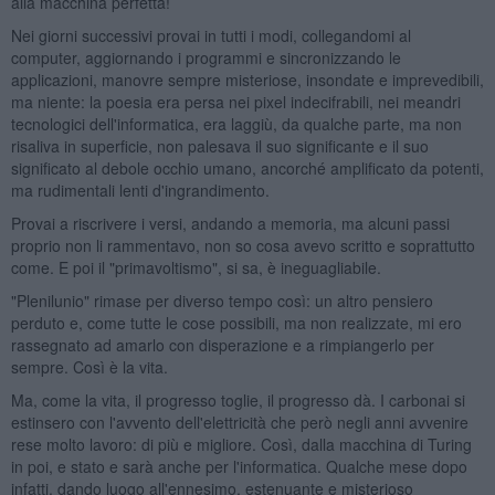
alla macchina perfetta!
Nei giorni successivi provai in tutti i modi, collegandomi al
computer, aggiornando i programmi e sincronizzando le
applicazioni, manovre sempre misteriose, insondate e imprevedibili,
ma niente: la poesia era persa nei pixel indecifrabili, nei meandri
tecnologici dell'informatica, era laggiù, da qualche parte, ma non
risaliva in superficie, non palesava il suo significante e il suo
significato al debole occhio umano, ancorché amplificato da potenti,
ma rudimentali lenti d'ingrandimento.
Provai a riscrivere i versi, andando a memoria, ma alcuni passi
proprio non li rammentavo, non so cosa avevo scritto e soprattutto
come. E poi il "primavoltismo", si sa, è ineguagliabile.
"Plenilunio" rimase per diverso tempo così: un altro pensiero
perduto e, come tutte le cose possibili, ma non realizzate, mi ero
rassegnato ad amarlo con disperazione e a rimpiangerlo per
sempre. Così è la vita.
Ma, come la vita, il progresso toglie, il progresso dà. I carbonai si
estinsero con l'avvento dell'elettricità che però negli anni avvenire
rese molto lavoro: di più e migliore. Così, dalla macchina di Turing
in poi, e stato e sarà anche per l'informatica. Qualche mese dopo
infatti, dando luogo all'ennesimo, estenuante e misterioso