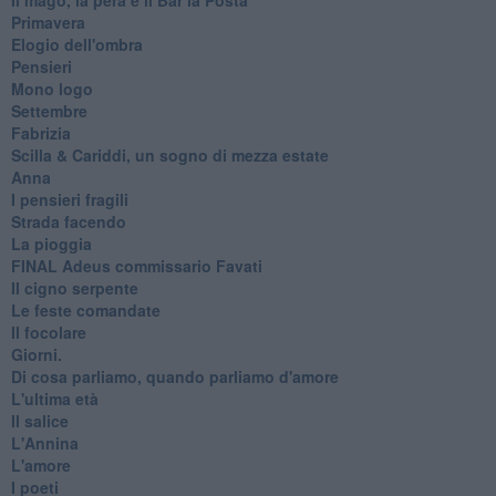
Primavera
Elogio dell'ombra
Pensieri
Mono logo
Settembre
Fabrizia
​Scilla & Cariddi, un sogno di mezza estate
Anna
I pensieri fragili
Strada facendo
La pioggia
FINAL Adeus commissario Favati
Il cigno serpente
Le feste comandate
Il focolare
Giorni.
Di cosa parliamo, quando parliamo d'amore
L'ultima età
Il salice
L'Annina
L'amore
I poeti