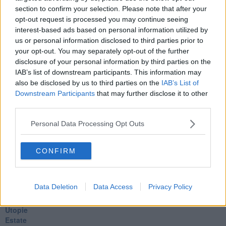
Pillole
section to confirm your selection. Please note that after your
Veglia
opt-out request is processed you may continue seeing
​“D” come delitto
interest-based ads based on personal information utilized by
D
us or personal information disclosed to third parties prior to
Belle lettere
your opt-out. You may separately opt-out of the further
25 Aprile
disclosure of your personal information by third parties on the
Todo el bien, todo el mal
IAB’s list of downstream participants. This information may
Silenzio
also be disclosed by us to third parties on the
IAB’s List of
Le parole
Downstream Participants
that may further disclose it to other
​L’Australiana
third parties.
Le stelle del jazz
Vita & morte
Personal Data Processing Opt Outs
Auguri
Moro
Passanti
CONFIRM
Continuando, la nonna e il carretto
Metaverso smart
Fiamme
Data Deletion
Data Access
Privacy Policy
Anzi
Confessioni autoreferenziali
Utopie
Estate