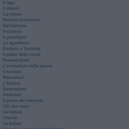
Il lago
Il diluvio
La classe
Pensieri incoerenti
Dal balcone
Insomnia
Il guardiano
Lo sgombero
Erodoto e Tucidide
Il padre della storia
Pensieri brevi
L'evoluzione della specie
Il servizio
Riflessioni
L'Oscuro
Generazioni
Cristobal
Il paese dei balocchi
Ciò che resta
La balena
Vittorio
La bufera
Il mago, la pera e il Bar la Posta