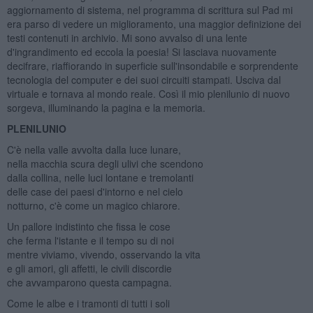
aggiornamento di sistema, nel programma di scrittura sul Pad mi
era parso di vedere un miglioramento, una maggior definizione dei
testi contenuti in archivio. Mi sono avvalso di una lente
d'ingrandimento ed eccola la poesia! Si lasciava nuovamente
decifrare, riaffiorando in superficie sull'insondabile e sorprendente
tecnologia del computer e dei suoi circuiti stampati. Usciva dal
virtuale e tornava al mondo reale. Così il mio plenilunio di nuovo
sorgeva, illuminando la pagina e la memoria.
PLENILUNIO
C'è nella valle avvolta dalla luce lunare,
nella macchia scura degli ulivi che scendono
dalla collina, nelle luci lontane e tremolanti
delle case dei paesi d'intorno e nel cielo
notturno, c'è come un magico chiarore.
Un pallore indistinto che fissa le cose
che ferma l'istante e il tempo su di noi
mentre viviamo, vivendo, osservando la vita
e gli amori, gli affetti, le civili discordie
che avvamparono questa campagna.
Come le albe e i tramonti di tutti i soli