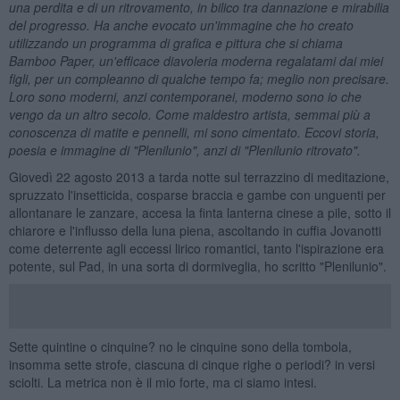
una perdita e di un ritrovamento, in bilico tra dannazione e mirabilia
del progresso. Ha anche evocato un'immagine che ho creato
utilizzando un programma di grafica e pittura che si chiama
Bamboo Paper, un'efficace diavoleria moderna regalatami dai miei
figli, per un compleanno di qualche tempo fa; meglio non precisare.
Loro sono moderni, anzi contemporanei, moderno sono io che
vengo da un altro secolo. Come maldestro artista, semmai pi
ù
a
conoscenza di matite e pennelli, mi sono cimentato. Eccovi storia,
poesia e immagine di "Plenilunio", anzi di "Plenilunio ritrovato".
Giovedì 22 agosto 2013 a tarda notte sul terrazzino di meditazione,
spruzzato l'insetticida, cosparse braccia e gambe con unguenti per
allontanare le zanzare, accesa la finta lanterna cinese a pile, sotto il
chiarore e l'influsso della luna piena, ascoltando in cuffia Jovanotti
come deterrente agli eccessi lirico romantici, tanto l'ispirazione era
potente, sul Pad, in una sorta di dormiveglia, ho scritto "Plenilunio".
Sette quintine o cinquine? no le cinquine sono della tombola,
insomma sette strofe, ciascuna di cinque righe o periodi? in versi
sciolti. La metrica non è il mio forte, ma ci siamo intesi.