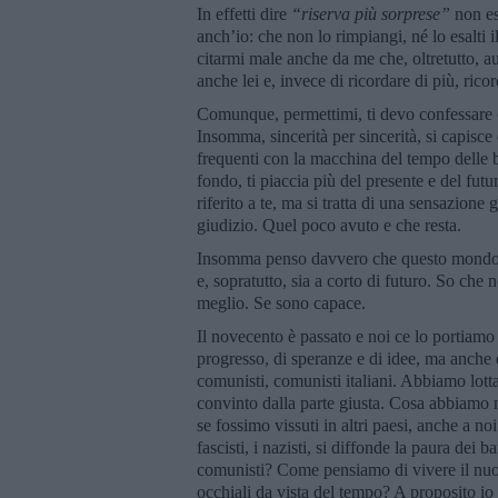
In effetti dire
“riserva più sorprese”
non es
anch’io: che non lo rimpiangi, né lo esalti 
citarmi male anche da me che, oltretutto, au
anche lei e, invece di ricordare di più, ri
Comunque, permettimi, ti devo confessare c
Insomma, sincerità per sincerità, si capisce q
frequenti con la macchina del tempo delle b
fondo, ti piaccia più del presente e del fut
riferito a te, ma si tratta di una sensazione
giudizio. Quel poco avuto e che resta.
Insomma penso davvero che questo mondo no
e, sopratutto, sia a corto di futuro. So che 
meglio. Se sono capace.
Il novecento è passato e noi ce lo portiamo 
progresso, di speranze e di idee, ma anche di
comunisti, comunisti italiani. Abbiamo lotta
convinto dalla parte giusta. Cosa abbiamo 
se fossimo vissuti in altri paesi, anche a n
fascisti, i nazisti, si diffonde la paura de
comunisti? Come pensiamo di vivere il nu
occhiali da vista del tempo? A proposito io