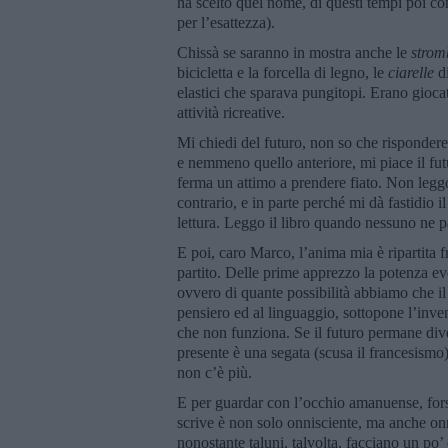
ha scelto quel nome, di questi tempi poi con
per l’esattezza).
Chissà se saranno in mostra anche le
strom
bicicletta e la forcella di legno, le
ciarelle
di
elastici che sparava pungitopi. Erano gioca
attività ricreative.
Mi chiedi del futuro, non so che rispondere
e nemmeno quello anteriore, mi piace il futu
ferma un attimo a prendere fiato. Non leggo
contrario, e in parte perché mi dà fastidio 
lettura. Leggo il libro quando nessuno ne p
E poi, caro Marco, l’anima mia è ripartita f
partito. Delle prime apprezzo la potenza ev
ovvero di quante possibilità abbiamo che il 
pensiero ed al linguaggio, sottopone l’inv
che non funziona. Se il futuro permane dive
presente è una segata (scusa il francesismo).
non c’è più.
E per guardar con l’occhio amanuense, forse
scrive è non solo onnisciente, ma anche onn
nonostante taluni, talvolta, facciano un po’