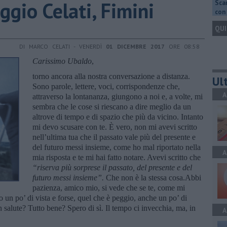
gio Celati, Fimini
Scar
con 
QUI
DI MARCO CELATI - VENERDÌ
01 DICEMBRE 2017
ORE 08:58
Carissimo Ubaldo
,
torno ancora alla nostra conversazione a distanza.
Ult
Sono parole, lettere, voci, corrispondenze che,
A
attraverso la lontananza, giungono a noi e, a volte, mi
sembra che le cose si riescano a dire meglio da un
altrove di tempo e di spazio che più da vicino. Intanto
mi devo scusare con te. È vero, non mi avevi scritto
nell’ultima tua che il passato vale più del presente e
del futuro messi insieme, come ho mal riportato nella
A
mia risposta e te mi hai fatto notare. Avevi scritto che
“riserva più sorprese il passato, del presente e del
futuro messi insieme”.
Che non è la stessa cosa.Abbi
pazienza, amico mio, si vede che se te, come mi
so un po’ di vista e forse, quel che è peggio, anche un po’ di
 salute? Tutto bene? Spero di sì. Il tempo ci invecchia, ma, in
A