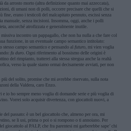
 già da arrosto morto (altra definizione quanto mai azzeccata),
ioni, di umani non di polli, occorre precisare che quelli che si
ù fine, erano i testicoli del malcapitato pennuto, escissi senza
pia manuale, senza incisioni. Insomma, oggi, anche i polli
a, ancorché atrofizzata e generalmente inutile.
a missiva incontro un pappagallo, che non ha nulla a che fare col
sua funzione, in un eventuale campo semantico intitolato:
llo stesso campo semantico e pensando al
futuro
, mi vien voglia
uando:
fu duro
. Ogni riferimento al bossismo delle origini è
no del rimpianto, tratterei alla stessa stregua anche la realtà
ofica, verso la quale siamo ormai decisamente avviati, per non
più del solito, promise che mi avrebbe riservato, sulla nota
nzoni della Valdera, caro Enzo.
vi e io ho sempre meno voglia di domande serie e più voglia di
vino. Vorrei solo acquisir divertenza, con giocattoli nuovi, a
le del passato: è un bel giocattolo che, almeno per ora, mi
destino, se li usi, prima o poi o si rompono o ti annoiano. Per
el giocattolo al PALP, che fra parentesi mi garberebbe sape’ chi