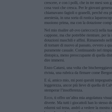
crescere, e con i polli, che in tre mesi son
cosa vuoi che cresca. Per le giovani generaz
chiamavano fagioli o granelli, perché era pi
anestesia, in una sorta di rustica laparosco
muoiono prima, ma con la dotazione complet
Nel mio risalire
ab ovo
(arieccoci) nella tu
cappone, ma che potrebbe rientrare, per la 
dotazioni maschili e affini. Rimanendo ne
di tornare di nuovo al passato, ovvero a q
puramente casuale. Continuando nel rimpiatti
distopica, meno preoccupante di quella dist
dire immersi.
Enzo Catarsi, una volta che bischereggiavo 
rivista, una rubrica da firmare come Bergo
E sì, amico mio, mi poni quesiti impegnati
leggerezza, ancor più lieve di quella di Cal
stemperar l’insofferenza.
Ecco, ti offro un’altra mia angolatura visua
diverte. Ma tutti i giocattoli han lo stesso 
edurmi sul tema, andrò a vedere la mostra d