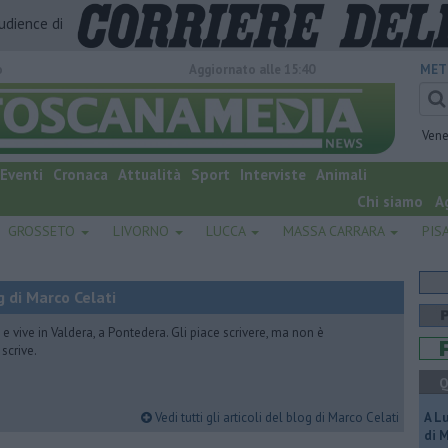
audience di
o
Aggiornato alle 15:40
MET
Vene
Eventi
Cronaca
Attualità
Sport
Interviste
Animali
Chi siamo
A
GROSSETO
LIVORNO
LUCCA
MASSA CARRARA
PIS
 di Marco Celati
vive in Valdera, a Pontedera. Gli piace scrivere, ma non è
scrive.
Q
Vedi tutti gli articoli del blog di Marco Celati
A L
di 