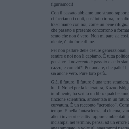
figuriamoci!
Con il passato abbiamo uno strano rapporto
ci facciamo i conti, così tutto torna, irriso
trasciniamo con noi, come un bene rifugio.
che passato e presente concorrono a formare
sento che non è vero. Non mi pare sia così
niente, è più forte di me.
Per non parlare delle cesure generazionali: 
sentire e noi non li capiamo. È tutta politic
pensino: il novecento è passato e ce lo si
cazzo, e con chi?! Per andare, che palle! Il
sia anche vero. Pure loro però...
Già, il futuro. Il futuro è una terra stranie
lui. Il Nobel per la letteratura, Kazuo Ishi
ininfluente, ha scritto un libro qualche ann
finzione scientifica, ambientata in un futur
curvatura. È un racconto “ucronico”. Come 
tempo. E nella fantascienza, al cinema, van
alieni invasori e cattivi oppure ambientati 
inciampai nel termine, pensai ad un errore 
anagrammato, a volte gli anagrammi riservan