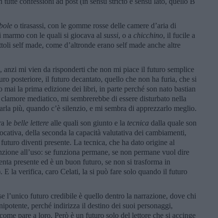
 tutte confessioni ad post (in sensu stricto e sensu lato, quello B
bole
o tirasassi, con le gomme rosse delle camere d’aria di
 marmo con le quali si giocava al
sussi
, o a
chicchino
, il fucile a
ttoli self made, come d’altronde erano self made anche altre
, anzi mi vien da risponderti che non mi piace il futuro semplice
ro posteriore, il futuro decantato, quello che non ha furia, che si
 mai la prima edizione dei libri, in parte perché son nato bastian
il clamore mediatico, mi sembrerebbe di essere disturbato nella
arla più, quando c’è silenzio, e mi sembra di apprezzarlo meglio.
ra le
belle lettere
alle quali son giunto e la
tecnica
dalla quale son
ocativa, della seconda la capacità valutativa dei cambiamenti,
futuro diventi presente. La tecnica, che ha dato origine al
enzione all’uso: se funziona permane, se non permane vuol dire
nta presente ed è un buon futuro, se non si trasforma in
 E la verifica, caro Celati, la si può fare solo quando il futuro
 l’unico futuro credibile è quello dentro la narrazione, dove chi
ipotente, perché indirizza il destino dei suoi personaggi,
 come pare a loro. Però è un futuro solo del lettore che si accinge