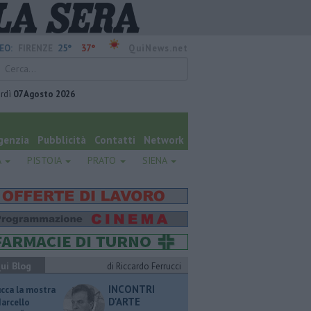
25°
37°
EO:
FIRENZE
QuiNews.net
rdì
07 Agosto 2026
genzia
Pubblicità
Contatti
Network
A
PISTOIA
PRATO
SIENA
ui Blog
di Riccardo Ferrucci
INCONTRI
ucca la mostra
D'ARTE
Marcello