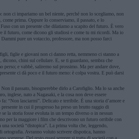
: non ci impariamo un bel niente, perché non lo scegliamo, non
lto, come prima. Oppure lo conserviamo, il passato, e lo
 Fuso con un presente che dilatiamo a scapito del futuro. È vero
 il futuro, come dicono gli studiosi e come tu mi ricordi. Ma io
. Dammi pure un votaccio, professore, ma non posso farci
figli, figlie e giovani non ci danno retta, nemmeno ci stanno a
a, dicono, chini sul cellulare. E, se ti guardano, sembra che
amo perso; e vabbè, saliremo sul prossimo. Ma per andare dove,
 presente ci dà poco e il futuro meno: è colpa vostra. E può darsi
ra. Non il passato, bisognerebbe dirlo a Carofiglio. Ma lo sa anche
guro, inglese, nato a Nagasaki, e la cosa non deve essere
o fa: “Non lasciarmi”. Delicato e terribile. È una storia d’amore e
o presente in cui il progresso ha preso un brutto raggio di
se la storia fosse evoluta in un tempo diverso o in nessun
no per la maggiore i film che descrivono un futuro orribile con
in una società “distopica”. La prima volta che, leggendo,
di ortografia. Avranno voluto scrivere dispotica, hanno
o sorprese. Del resto quasi sempre si tratta di società con a