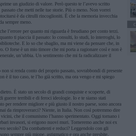
prime un giudizio di valore. Però questo te l’avevo scritto
il passato che metti nelle tue storie. Più o meno. Non vorrei
tocitarsi è da citrulli rincoglioniti. È che la memoria invecchia
corda sempre meno.
C
he l’errore per quanto mi riguarda è freudiano per conto terzi.
uanto ti piaccia il passato: lo consulti, lo studi, lo interroghi, lo
iblioteche. E lo so che sbaglio, ma mi viene da pensare che, in
uro. O forse è un mio timore che mi porta a ragionare così e non è
 generale, un’ubbia. Un sentimento che mi fa radicalizzare il
n si renda conto del proprio passato, sovrabbondi di presente
non è il tuo caso, te l’ho già scritto, ma ora vengo e mi spiego
dietro. È stato un secolo di grandi conquiste e scoperte, di
 guerre terribili e di feroci ideologie. Io e te siamo stati
to per rendere migliore e più giusto il nostro paese, sono ancora
mai da rimproverarci? Niente, in Italia. Non così potremmo dire
oi vicini, che il comunismo l’hanno sperimentato. Oggi tornano i
i barbari invasori, si erigono nuovi muri. Torneremo anche noi ex
ovo secolo? Da combattenti e reduci? Leggendolo con gli
 sono sempre più miope, astigmatico e ora anche presbite,