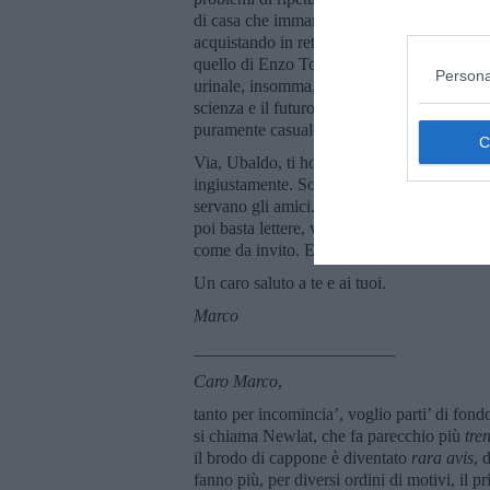
di casa che immancabilmente veniva a romper
acquistando in rete “Portobello”. Così l’h
quello di Enzo Tortora del resto, ma fa ben
Persona
urinale, insomma, una storta. Così lui non 
scienza e il futuro non sono al servizio de
puramente casuale.
Via, Ubaldo, ti ho annoiato fin troppo con q
ingiustamente. Sono lagne ripetitive, malu
servano gli amici. A prenderci come siamo, c
poi basta lettere, verso Natale, quando sia
come da invito. E il brodo di cappone. Con
Un caro saluto a te e ai tuoi.
Marco
_______________________
Caro Marco
,
tanto per incomincia’, voglio parti’ di fon
si chiama Newlat, che fa parecchio più
tre
il brodo di cappone è diventato
rara avis
, 
fanno più, per diversi ordini di motivi, il pr