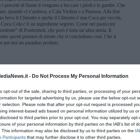
 i pescetti di fiume ti vengono a beccare i piedi e le gambe. Che
re, quando ci s’andava, a Cala Violina o a Pianosa. Alla fine
sto bevo il Chinotto e anche il Chinotto è una Coca per vecchi,
a Coca Cola c’è un ingrediente segreto. Come nei pasticcini
dente” dì Pontremoli, che però è tutta un’altra storia. Il
me questi pensieri di niente che si concludono così. Che il
e per noi un paradiso perduto.
ediaNews.it -
Do Not Process My Personal Information
to opt-out of the sale, sharing to third parties, or processing of your per
formation for targeted advertising by us, please use the below opt-out s
r selection. Please note that after your opt-out request is processed y
eing interest-based ads based on personal information utilized by us or
disclosed to third parties prior to your opt-out. You may separately opt-
losure of your personal information by third parties on the IAB’s list of
. This information may also be disclosed by us to third parties on the
IA
Participants
that may further disclose it to other third parties.