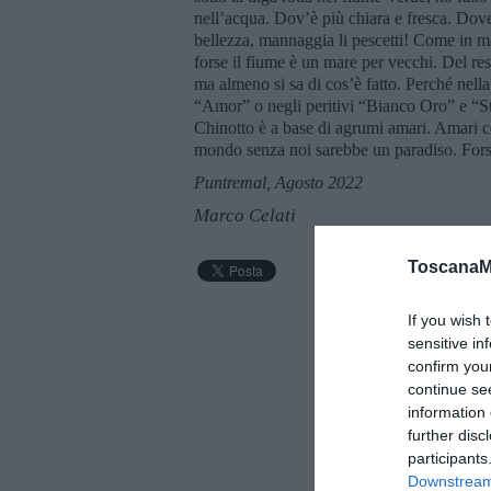
nell’acqua. Dov’è più chiara e fresca. Dove
bellezza, mannaggia li pescetti! Come in ma
forse il fiume è un mare per vecchi. Del re
ma almeno si sa di cos’è fatto. Perché nell
“Amor” o negli peritivi “Bianco Oro” e “Stor
Chinotto è a base di agrumi amari. Amari co
mondo senza noi sarebbe un paradiso. Fors
Puntremal, Agosto 2022
Marco Celati
ToscanaM
If you wish 
sensitive in
confirm you
continue se
information 
further disc
participants
Downstream 