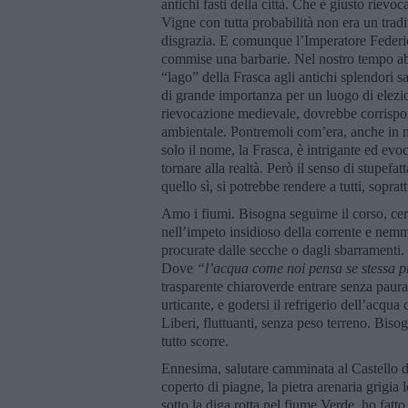
antichi fasti della città. Che è giusto riev
Vigne con tutta probabilità non era un tradi
disgrazia. E comunque l’Imperatore Federic
commise una barbarie. Nel nostro tempo abbi
“lago” della Frasca agli antichi splendori 
di grande importanza per un luogo di elezion
rievocazione medievale, dovrebbe corrispond
ambientale. Pontremoli com’era, anche in na
solo il nome, la Frasca, è intrigante ed evoc
tornare alla realtà. Però il senso di stupef
quello sì, si potrebbe rendere a tutti, soprat
Amo i fiumi. Bisogna seguirne il corso, c
nell’impeto insidioso della corrente e ne
procurate dalle secche o dagli sbarramenti.
Dove
“
l
’
acqua come noi pensa se stessa pr
trasparente chiaroverde entrare senza paura
urticante, e godersi il refrigerio dell’acqua
Liberi, fluttuanti, senza peso terreno. Bis
tutto scorre.
Ennesima, salutare camminata al Castello 
coperto di piagne, la pietra arenaria grigia
sotto la diga rotta nel fiume Verde, ho fat