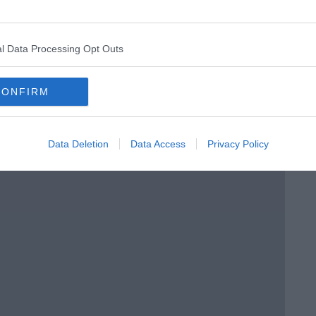
menica” di Marco Celati
l Data Processing Opt Outs
CONFIRM
Data Deletion
Data Access
Privacy Policy