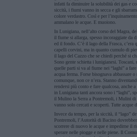
infatti fa diminuire la solubilità dei gas e co
siccità, i fiumi vanno in secca e gli sbarrame
colore verdastro. Così e per l’inquinamento p
ammalano le acque. E muoiono.
In Lunigiana, nell’alto corso del Magra, del
il fiume si allarga, spesso incoraggiate da 
ed il fondo. C’è il lago della Frasca, c’er
capelli corvini, ma in quanto cumulo di piet
il lago del Cazzo che se chiedi perché si c
Sono gente schietta i lunigianesi. Toscani,
quelle parti si va al fiume nei “laghi” a far
acqua ferma. Forse bisognava abbassare o ria
comunque, non ce n’era. Stanno diventando
rendersi più conto e fare qualcosa, anche a 
in Lunigiana tanti ancora sono i “laghi”, sp
il Mulino la Serra a Pontremoli, i Mulini d
vanno solo cercati e scoperti. Tutte acque d
Invece da tempo, per la siccità, il “lago” d
Pontremoli, l’Autorità di Bacino dovrebbero
scorrere di nuovo le acque e impedirne il r
sperare nelle piogge e nelle piene. Il Com