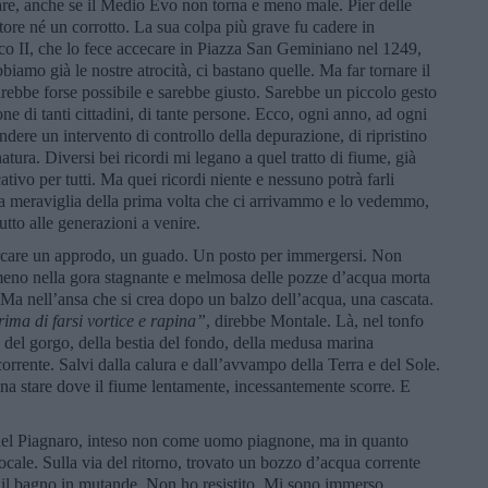
ocare, anche se il Medio Evo non torna e meno male. Pier delle
tore né un corrotto. La sua colpa più grave fu cadere in
o II, che lo fece accecare in Piazza San Geminiano nel 1249,
amo già le nostre atrocità, ci bastano quelle. Ma far tornare il
sarebbe forse possibile e sarebbe giusto. Sarebbe un piccolo gesto
e di tanti cittadini, di tante persone. Ecco, ogni anno, ad ogni
ere un intervento di controllo della depurazione, di ripristino
tura. Diversi bei ricordi mi legano a quel tratto di fiume, già
ativo per tutti. Ma quei ricordi niente e nessuno potrà farli
atta meraviglia della prima volta che ci arrivammo e lo vedemmo,
tutto alle generazioni a venire.
ercare un approdo, un guado. Un posto per immergersi. Non
mmeno nella gora stagnante e melmosa delle pozze d’acqua morta
 Ma nell’ansa che si crea dopo un balzo dell’acqua, una cascata.
ima di farsi vortice e rapina”
, direbbe Montale. Là, nel tonfo
 del gorgo, della bestia del fondo, della medusa marina
 corrente. Salvi dalla calura e dall’avvampo della Terra e del Sole.
ogna stare dove il fiume lentamente, incessantemente scorre. E
del Piagnaro, inteso non come uomo piagnone, ma in quanto
 locale. Sulla via del ritorno, trovato un bozzo d’acqua corrente
to il bagno in mutande. Non ho resistito. Mi sono immerso