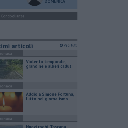
DOMENICA
Condoglianze
imi articoli
Vedi tutti
ronaca
Violento temporale,
grandine e alberi caduti
ronaca
Addio a Simone Fortuna,
lutto nel giornalismo
ronaca
Nuovi roghi, Toscana