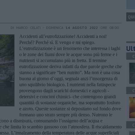
QUI
DI MARCO CELATI - DOMENICA
14 AGOSTO 2022
ORE 08:00
Accidenti all’eutrofizzazione! Accidenti a noi!
Perché? Perché sì. E vengo e mi spiego.
Ult
L’eutrofizzazione è un fenomeno che interessa i laghi
o le zone dei fiumi dove le acque sono più ferme e i
C
nutrienti si accumulano più in fretta. Il termine
eutrofizzazione deriva infatti da due parole greche che
stanno a significare “ben nutrito”. Ma non è una cosa
buona al giorno d’oggi, segnala anzi l’insorgenza di
uno squilibrio biologico. I nutrienti nella fattispecie
provengono dagli scarichi domestici e agricoli -
C
detersivi e concimi chimici- che contengono grandi
quantità di sostanze organiche, ma soprattutto fosforo
e azoto. Queste sostanze si depositano sul fondo dove
formano uno strato sempre più denso. Nutrono le
ucono a dismisura, consumando l’ossigeno dell’acqua e
C
e che limita lo scambio gassoso con l’atmosfera. Il riscaldamento
essa. L’innalzamento della temperatura delle acque superficiali