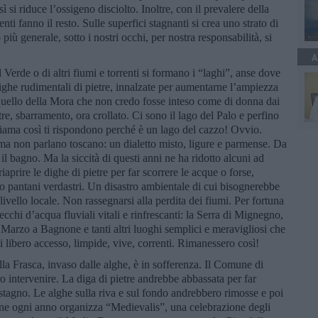
sì si riduce l’ossigeno disciolto. Inoltre, con il prevalere della
nti fanno il resto. Sulle superfici stagnanti si crea uno strato di
iù generale, sotto i nostri occhi, per nostra responsabilità, si
A
 Verde o di altri fiumi e torrenti si formano i “laghi”, anse dove
dighe rudimentali di pietre, innalzate per aumentarne l’ampiezza
a quello della Mora che non credo fosse inteso come di donna dai
re, sbarramento, ora crollato. Ci sono il lago del Palo e perfino
hiama così ti rispondono perché è un lago del cazzo! Ovvio.
 ma non parlano toscano: un dialetto misto, ligure e parmense. Da
e il bagno. Ma la siccità di questi anni ne ha ridotto alcuni ad
prire le dighe di pietre per far scorrere le acque o forse,
 pantani verdastri. Un disastro ambientale di cui bisognerebbe
livello locale. Non rassegnarsi alla perdita dei fiumi. Per fortuna
ecchi d’acqua fluviali vitali e rinfrescanti: la Serra di Mignegno,
i Marzo a Bagnone e tanti altri luoghi semplici e meravigliosi che
i libero accesso, limpide, vive, correnti. Rimanessero così!
ella Frasca, invaso dalle alghe, è in sofferenza. Il Comune di
 intervenire. La diga di pietre andrebbe abbassata per far
istagno. Le alghe sulla riva e sul fondo andrebbero rimosse e poi
une ogni anno organizza “Medievalis”, una celebrazione degli