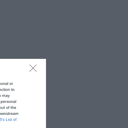
sonal or
ection to
ou may
 personal
out of the
 downstream
B’s List of