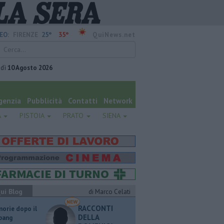
25°
35°
EO:
FIRENZE
QuiNews.net
edì
10 Agosto 2026
genzia
Pubblicità
Contatti
Network
A
PISTOIA
PRATO
SIENA
ui Blog
di Marco Celati
RACCONTI
orie dopo il
DELLA
 bang