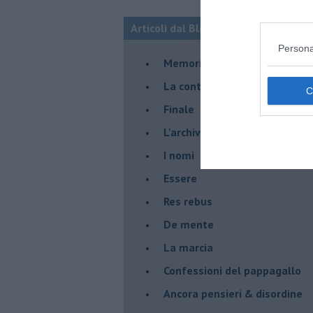
Articoli dal Blog “Racconti della do
Persona
Memorie dopo il big bang
La controversia degli azzimi
Finale
L'archivio
I nomi
Essere
Res rebus
De mente
La marcia
Confessioni del pappagallo
Ancora pensieri & disordine