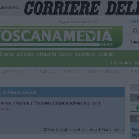
audience di
o
Aggiornato alle 22:32
MET
Lun
Eventi
Cronaca
Attualità
Sport
Interviste
Animali
Chi siamo
A
GROSSETO
LIVORNO
LUCCA
MASSA CARRARA
PIS
 di Marco Celati
vive in Valdera, a Pontedera. Gli piace scrivere, ma non è
scrive.
Q
Vedi tutti gli articoli del blog di Marco Celati
Mem
big