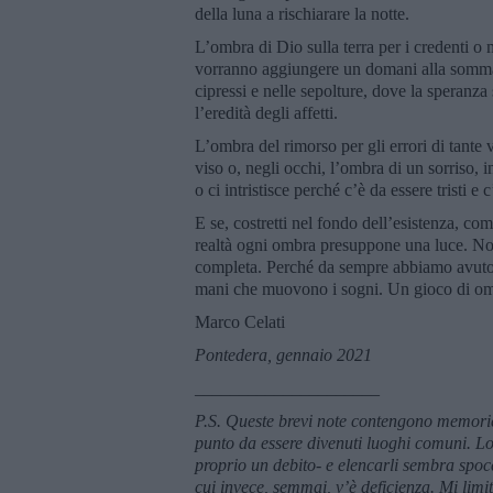
della luna a rischiarare la notte.
L’ombra di Dio sulla terra per i credenti o
vorranno aggiungere un domani alla somma d
cipressi e nelle sepolture, dove la speranza
l’eredità degli affetti.
L’ombra del rimorso per gli errori di tante 
viso o, negli occhi, l’ombra di un sorriso, 
o ci intristisce perché c’è da essere tristi e c
E se, costretti nel fondo dell’esistenza, c
realtà ogni ombra presuppone una luce. Noi 
completa. Perché da sempre abbiamo avuto bi
mani che muovono i sogni. Un gioco di ombre
Marco Celati
Pontedera, gennaio 2021
_____________________
P.S. Queste brevi note contengono memorie di
punto da essere divenuti luoghi comuni. Lo
proprio un debito- e elencarli sembra spo
cui invece, semmai, v’è deficienza. Mi limit