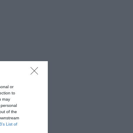
sonal or
ection to
ou may
 personal
out of the
 downstream
B’s List of