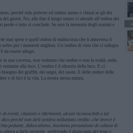
 meno, perché solo polvere ed ombra siamo e chissà se gli dei
ei giorni. No, alla fine il lungo sonno ci attende all’ombra dei
A
 si perde e tutto si conclude. Se non la memoria degli uomini e
vite mal spese e quell’ombra di malinconia che ti attraversa il
in serbo per i momenti migliori. Un’ombra di vino che ci rallegra
’è da essere allegri.
ome in una caverna, non vediamo che ombre e non la realtà, nella
veniamo alla luce. L’ombra è il silenzio della luce. E ci
sogno dei graffiti, dei segni, dei suoni. E delle ombre delle
 e di luci è la vita. La nostra stessa natura.
 eventi, citazioni o riferimenti, alcuni riconoscibili a tal
 dico perché non dirli sembra millantato credito -che invece è
cchia pedante, didascalismo, insomma presunzione di cultura di
o allora a farlo presente, preferendo il disincanto del testo e