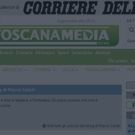
audience di
o
Aggiornato alle 20:25
MET
Gio
Eventi
Cronaca
Attualità
Sport
Interviste
Animali
Chi siamo
A
GROSSETO
LIVORNO
LUCCA
MASSA CARRARA
PIS
 di Marco Celati
vive in Valdera, a Pontedera. Gli piace scrivere, ma non è
scrive.
Q
Vedi tutti gli articoli del blog di Marco Celati
A L
di 