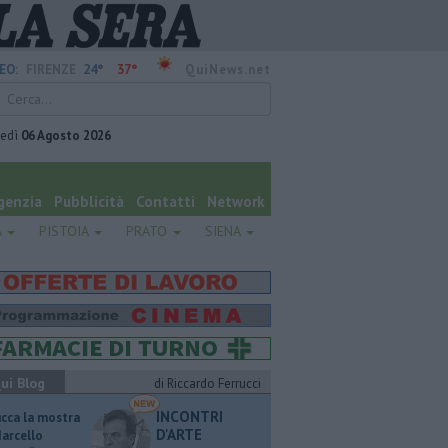
24°
37°
EO:
FIRENZE
QuiNews.net
vedì
06 Agosto 2026
genzia
Pubblicità
Contatti
Network
A
PISTOIA
PRATO
SIENA
ui Blog
di Riccardo Ferrucci
INCONTRI
ucca la mostra
D'ARTE
Marcello