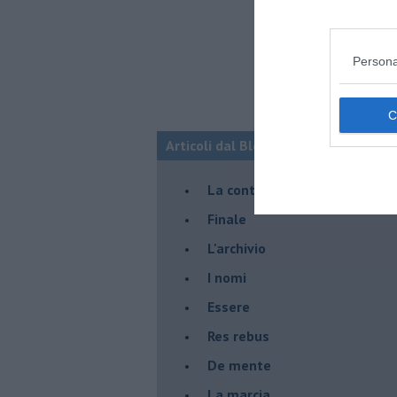
Persona
Articoli dal Blog “Racconti della do
La controversia degli azzimi
Finale
L'archivio
I nomi
Essere
Res rebus
De mente
La marcia