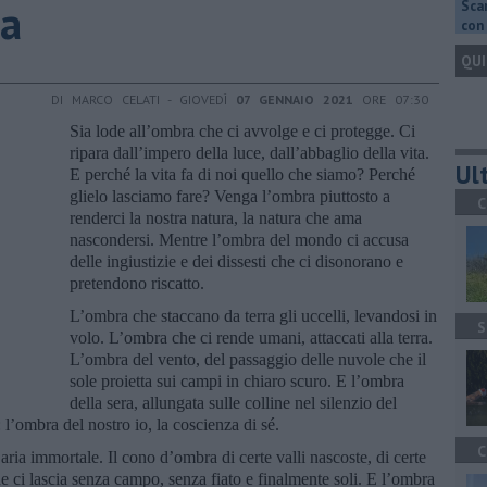
ra
Scar
con 
QUI
DI MARCO CELATI - GIOVEDÌ
07 GENNAIO 2021
ORE 07:30
Sia lode all’ombra che ci avvolge e ci protegge. Ci
ripara dall’impero della luce, dall’abbaglio della vita.
Ult
E perché la vita fa di noi quello che siamo? Perché
glielo lasciamo fare? Venga l’ombra piuttosto a
C
renderci la nostra natura, la natura che ama
nascondersi. Mentre l’ombra del mondo ci accusa
delle ingiustizie e dei dissesti che ci disonorano e
pretendono riscatto.
L’ombra che staccano da terra gli uccelli, levandosi in
S
volo. L’ombra che ci rende umani, attaccati alla terra.
L’ombra del vento, del passaggio delle nuvole che il
sole proietta sui campi in chiaro scuro. E l’ombra
della sera, allungata sulle colline nel silenzio del
: l’ombra del nostro io, la coscienza di sé.
C
ria immortale. Il cono d’ombra di certe valli nascoste, di certe
e ci lascia senza campo, senza fiato e finalmente soli. E l’ombra