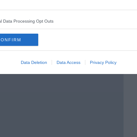
l Data Processing Opt Outs
CONFIRM
menica” di Marco Celati
Data Deletion
Data Access
Privacy Policy