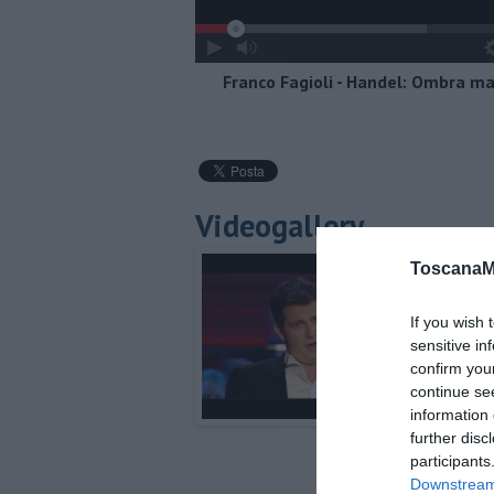
Franco Fagioli - Handel: Ombra ma
Videogallery
ToscanaM
If you wish 
sensitive in
confirm you
continue se
information 
further disc
participants
Downstream 