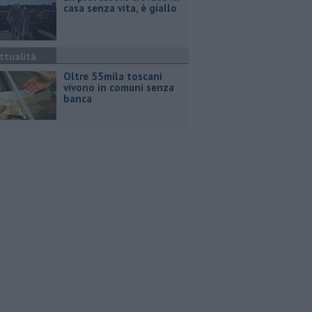
casa senza vita, è giallo
ttualità
Oltre 55mila toscani
vivono in comuni senza
banca