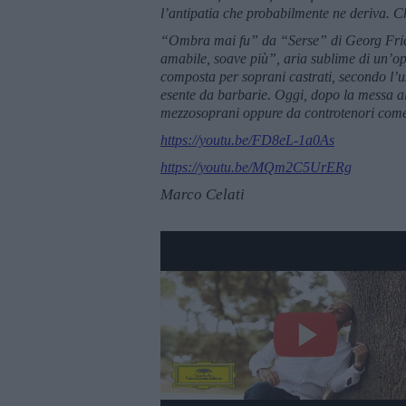
l’antipatia che probabilmente ne deriva. Che
“Ombra mai fu” da “Serse” di
Georg Fri
amabile, soave più”, aria sublime di un’o
composta per soprani castrati, secondo l’
esente da barbarie. Oggi, dopo la messa al
mezzosoprani oppure da controtenori come
https://youtu.be/FD8eL-1a0As
https://youtu.be/MQm2C5UrERg
Marco Celati