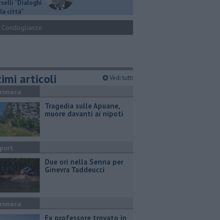
selli “Dialoghi
la città"
Condoglianze
imi articoli
Vedi tutti
ronaca
Tragedia sulle Apuane,
muore davanti ai nipoti
port
Due ori nella Senna per
Ginevra Taddeucci
ronaca
Ex professore trovato in