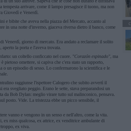
rca di un suo altrove. Sapeva che le cose non durano e diffidava
 la tempesta arrivare, come il lampo presagisce il tuono, ma non
tra Giovedì e Venerdì.
ni e bibite che aveva nella piazza del Mercato, accanto al
C
e in una notte d'inverno, giaceva riversa dietro il banco, come
di Venerdì, giorno di mercato. Era andato a reclamare il solito
 aperto la porta e l'aveva trovata.
farto: un coltello conficcato nel cuore.
"Corazón espinado"
, ma
 è pietoso omettere, si capiva che c'era stato un rapporto,
a o un episodio di sesso. Lo confermarono la scientifica e le
nale.
ntralino raggiunse l'ispettore Calogero che subito avvertì il
 era svegliato peggio. Erano le sette, stava preparandosi un
ata da Bob Dylan: meglio virare tutto sul malinconico, pensava.
l posto. Vide. La tristezza ebbe un picco sensibile, il
ere vanno e vengono in un senso e nell'altro, come la vita.
 ex miss qualcosa, ex attrice, ex venditrice ambulante di
rtroppo, ex viva.