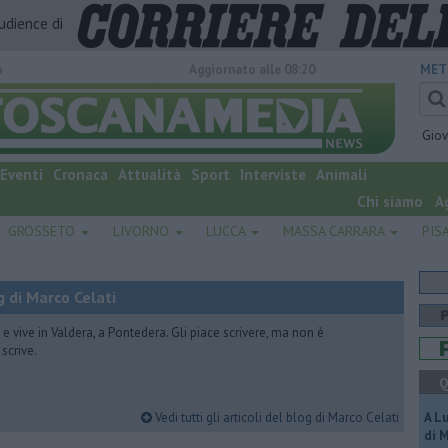
audience di
o
Aggiornato alle 08:20
MET
Gio
Eventi
Cronaca
Attualità
Sport
Interviste
Animali
Chi siamo
A
GROSSETO
LIVORNO
LUCCA
MASSA CARRARA
PIS
 di Marco Celati
vive in Valdera, a Pontedera. Gli piace scrivere, ma non è
scrive.
Q
Vedi tutti gli articoli del blog di Marco Celati
A L
di 