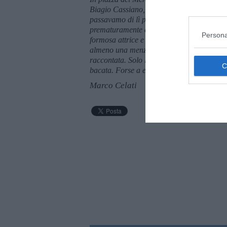
Biagio Cassiano, noto commerciante ambula
passavamo di lì per un panino e una birra.
prematuramente e voglio qui ricordarlo, r
Persona
formosa attrice e showgirl degli anni sessa
almeno una menzione. Non c'entra nulla con
raccontata. Solo la vicinanza tra un nome 
bacata. Forse a entrambi debbo delle scus
Marco Celati