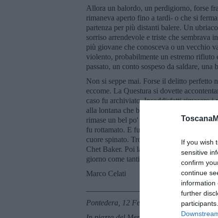
Allora un balordo, un perdigiorno, forse fra
rimaneva aperto fino a tardi- o che si ferma
partenza per più distanti balere. Un ubria
sorriso arrendevole e triste che sembrava i
più giovane che conosceva o un vecchio va
violento, probabilmente un estremo rifiuto
passato, un conto sospeso da saldare, una 
Non si seppe mai. Forse il delitto perfetto ne
eccome. La Questura si dovette accontentare
caso fu archiviato. Insoddisfatti rimasero i
alla lontana che ben lontani si mantennero,
ToscanaM
rimase un bel po' chiuso sulla piazza, blocc
fu rottamato. E fu tutto. Quel che restava de
cuore spinato. Troppo poco, pensava il comm
If you wish 
Chet Baker. Poi la notte e finalmente il so
sensitive in
giorno come tanti.
confirm you
continue se
Marco Celati
information 
_________________________
further disc
Pontedera, 12 Febbraio 2017
participants
Downstream 
In piazza del Mercato a Pontedera, a fianc