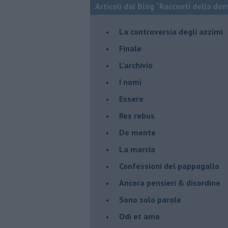
Articoli dal Blog “Racconti della do
La controversia degli azzimi
Finale
L'archivio
I nomi
Essere
Res rebus
De mente
La marcia
Confessioni del pappagallo
Ancora pensieri & disordine
Sono solo parole
Odi et amo