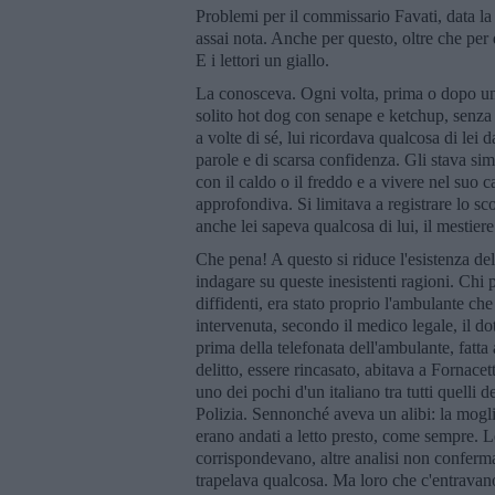
Problemi per il commissario Favati, data la p
assai nota. Anche per questo, oltre che per
E i lettori un giallo.
La conosceva. Ogni volta, prima o dopo un 
solito hot dog con senape e ketchup, senza 
a volte di sé, lui ricordava qualcosa di lei
parole e di scarsa confidenza. Gli stava sim
con il caldo o il freddo e a vivere nel suo
approfondiva. Si limitava a registrare lo sc
anche lei sapeva qualcosa di lui, il mestier
Che pena! A questo si riduce l'esistenza del
indagare su queste inesistenti ragioni. Chi po
diffidenti, era stato proprio l'ambulante ch
intervenuta, secondo il medico legale, il d
prima della telefonata dell'ambulante, fatta
delitto, essere rincasato, abitava a Fornace
uno dei pochi d'un italiano tra tutti quelli de
Polizia. Sennonché aveva un alibi: la moglie
erano andati a letto presto, come sempre. L
corrispondevano, altre analisi non confermar
trapelava qualcosa. Ma loro che c'entravan