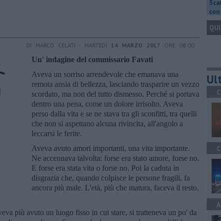
Scar
con 
QUI
DI MARCO CELATI - MARTEDÌ
14 MARZO 2017
ORE 08:00
Un' indagine del commissario Favati
Aveva un sorriso arrendevole che emanava una
Ult
remota ansia di bellezza, lasciando trasparire un vezzo
C
scordato, ma non del tutto dismesso. Perché si portava
dentro una pena, come un dolore irrisolto. Aveva
perso dalla vita e se ne stava tra gli sconfitti, tra quelli
che non si aspettano alcuna rivincita, all'angolo a
leccarsi le ferite.
Aveva avuto amori importanti, una vita importante.
C
Ne accennava talvolta: forse era stato amore, forse no.
E forse era stata vita o forse no. Poi la caduta in
disgrazia che, quando colpisce le persone fragili, fa
ancora più male. L'età, più che matura, faceva il resto,
A
veva più avuto un luogo fisso in cui stare, si tratteneva un po' da