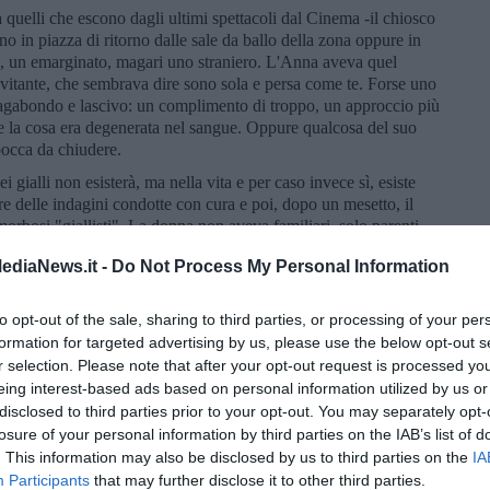
 quelli che escono dagli ultimi spettacoli dal Cinema -il chiosco
no in piazza di ritorno dalle sale da ballo della zona oppure in
co, un emarginato, magari uno straniero. L'Anna aveva quel
nvitante, che sembrava dire sono sola e persa come te. Forse uno
gabondo e lascivo: un complimento di troppo, un approccio più
 e la cosa era degenerata nel sangue. Oppure qualcosa del suo
bocca da chiudere.
i gialli non esisterà, ma nella vita e per caso invece sì, esiste
 delle indagini condotte con cura e poi, dopo un mesetto, il
 morbosi "giallisti". La donna non aveva familiari, solo parenti
 ancorché interpellati. A chi importava, in fondo. Il camper
ediaNews.it -
Do Not Process My Personal Information
ato dalle pratiche e immerso nelle nebbie della burocrazia, poi
lla storia e del passaggio sulla terra dell'Anna Biagini, del suo
issario, ascoltando la tromba e la voce delicata e tormentata di
to opt-out of the sale, sharing to third parties, or processing of your per
nno posero rimedio, se non alla vita, almeno a quel giorno. Un
formation for targeted advertising by us, please use the below opt-out s
r selection. Please note that after your opt-out request is processed y
eing interest-based ads based on personal information utilized by us or
disclosed to third parties prior to your opt-out. You may separately opt-
losure of your personal information by third parties on the IAB’s list of
. This information may also be disclosed by us to third parties on the
IA
Participants
that may further disclose it to other third parties.
o del Cineplex, c'era davvero un chiosco: quello del signor