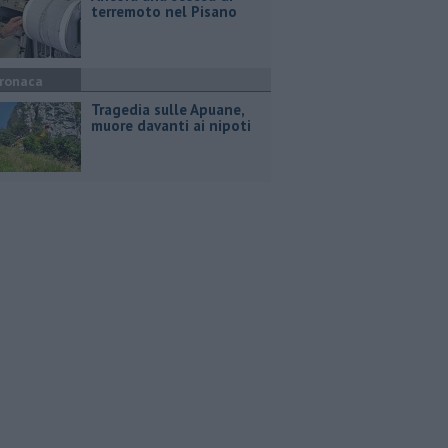
terremoto nel Pisano
ronaca
Tragedia sulle Apuane,
muore davanti ai nipoti