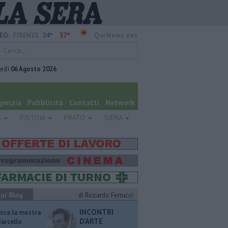
24°
37°
EO:
FIRENZE
QuiNews.net
vedì
06 Agosto 2026
genzia
Pubblicità
Contatti
Network
A
PISTOIA
PRATO
SIENA
ui Blog
di Riccardo Ferrucci
INCONTRI
ucca la mostra
D'ARTE
Marcello