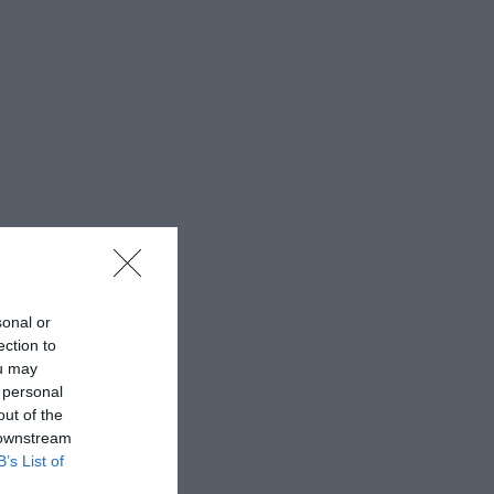
sonal or
ection to
ou may
 personal
out of the
 downstream
B’s List of