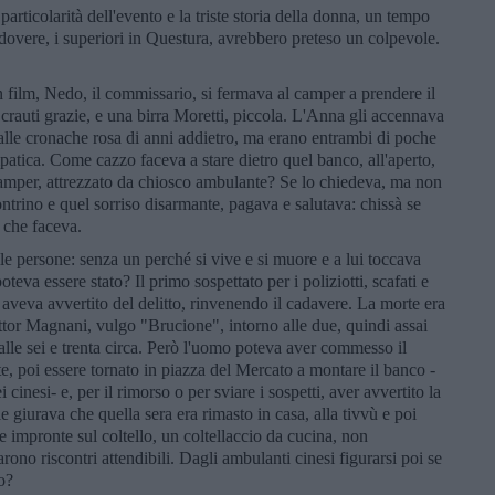
articolarità dell'evento e la triste storia della donna, un tempo
 dovere, i superiori in Questura, avrebbero preteso un colpevole.
film, Nedo, il commissario, si fermava al camper a prendere il
crauti grazie, e una birra Moretti, piccola. L'Anna gli accennava
 dalle cronache rosa di anni addietro, ma erano entrambi di poche
patica. Come cazzo faceva a stare dietro quel banco, all'aperto,
 camper, attrezzato da chiosco ambulante? Se lo chiedeva, ma non
ontrino e quel sorriso disarmante, pagava e salutava: chissà se
e che faceva.
le persone: senza un perché si vive e si muore e a lui toccava
teva essere stato? Il primo sospettato per i poliziotti, scafati e
e aveva avvertito del delitto, rinvenendo il cadavere. La morte era
ottor Magnani, vulgo "Brucione", intorno alle due, quindi assai
 alle sei e trenta circa. Però l'uomo poteva aver commesso il
tte, poi essere tornato in piazza del Mercato a montare il banco -
i cinesi- e, per il rimorso o per sviare i sospetti, aver avvertito la
 giurava che quella sera era rimasto in casa, alla tivvù e poi
e impronte sul coltello, un coltellaccio da cucina, non
ono riscontri attendibili. Dagli ambulanti cinesi figurarsi poi se
o?