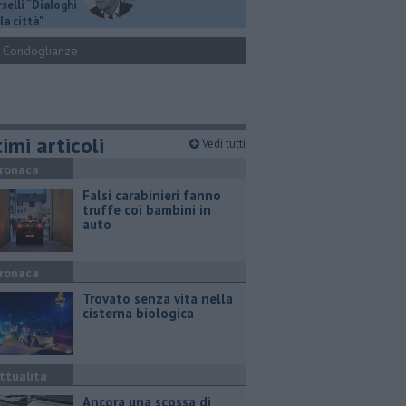
selli “Dialoghi
la città"
Condoglianze
imi articoli
Vedi tutti
ronaca
Falsi carabinieri fanno
truffe coi bambini in
auto
ronaca
Trovato senza vita nella
cisterna biologica
ttualità
Ancora una scossa di