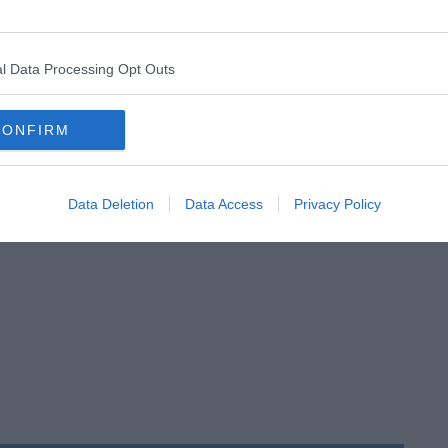
nte. In molti, con qualsiasi stagione, prima o dopo il Cinema,
 Anche il "filmofago intollerante". Il signor Biagio è scomparso
endendogli omaggio. Isabella -non Anna- Biagini è stata una
l Data Processing Opt Outs
nta e settanta, caduta in disgrazia e in miseria, che merita
 il chiosco del compianto Biagio, né con la storia inventata e
e un cognome hanno fatto scattare il transfert nella mia mente
CONFIRM
e.
Data Deletion
Data Access
Privacy Policy