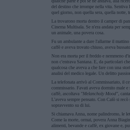
qualche parte e poi se ne andava, alla rice
del destino che irrompe nella vita. Sentiva
quel giorno, non quella sera, quella notte, 
La trovarono morta dentro il camper di pani
Cinema Multisala. Se n'era andata per sempr
un animale, una povera cosa.
Fu un ambulante a dare l'allarme il mattino 
caffè e aveva trovato chiuso, aveva bussato,
Non era morta per il freddo e nemmeno d'in
non c'entrava Santana. E, da particolari che
qualcosa che aveva a che fare con una stori
analisi del medico legale. Un delitto passio
La telefonata arrivò al Commissariato, il ce
commissario. Favati aveva dormito male e si
caffè, ascoltava
"Melancholy Mood"
, cant
L'aveva sempre pensato. Con Calò si recò su
sopravvento su di lui.
Si chiamava Anna, nome palindromo, le lett
Come la morte, ormai, povera Anna Biagini,
alimenti, bevande e caffè, ex giovane e, pu