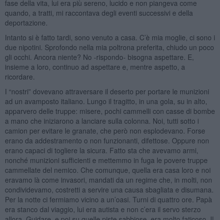
fase della vita, lui era più sereno, lucido e non piangeva come
quando, a tratti, mi raccontava degli eventi successivi e della
deportazione.
Intanto si è fatto tardi, sono venuto a casa. C’è mia moglie, ci sono i
due nipotini. Sprofondo nella mia poltrona preferita, chiudo un poco
gli occhi. Ancora niente? No -rispondo- bisogna aspettare. E,
insieme a loro, continuo ad aspettare e, mentre aspetto, a
ricordare.
I “nostri” dovevano attraversare il deserto per portare le munizioni
ad un avamposto italiano. Lungo il tragitto, in una gola, su in alto,
apparvero delle truppe: misere, pochi cammelli con casse di bombe
a mano che iniziarono a lanciare sulla colonna. Noi, tutti sotto i
camion per evitare le granate, che però non esplodevano. Forse
erano da addestramento o non funzionanti, difettose. Oppure non
erano capaci di togliere la sicura. Fatto sta che avevamo armi,
nonché munizioni sufficienti e mettemmo in fuga le povere truppe
cammellate del nemico. Che comunque, quella era casa loro e noi
eravamo là come invasori, mandati da un regime che, in molti, non
condividevamo, costretti a servire una causa sbagliata e disumana.
Per la notte ci fermiamo vicino a un’oasi. Turni di quattro ore. Papà
era stanco dal viaggio, lui era autista e non c’era il servo sterzo
allora. Guidare, e poi su quelle piste sabbiose, era molto faticoso. Il