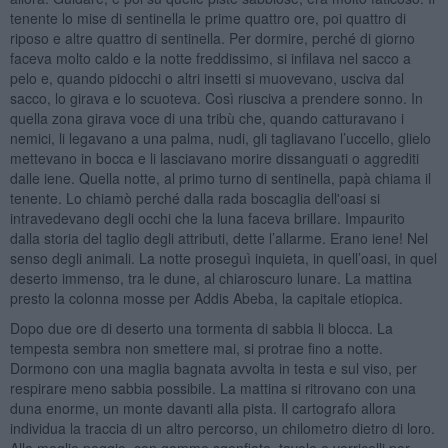
tenente lo mise di sentinella le prime quattro ore, poi quattro di
riposo e altre quattro di sentinella. Per dormire, perché di giorno
faceva molto caldo e la notte freddissimo, si infilava nel sacco a
pelo e, quando pidocchi o altri insetti si muovevano, usciva dal
sacco, lo girava e lo scuoteva. Così riusciva a prendere sonno. In
quella zona girava voce di una tribù che, quando catturavano i
nemici, li legavano a una palma, nudi, gli tagliavano l’uccello, glielo
mettevano in bocca e li lasciavano morire dissanguati o aggrediti
dalle iene. Quella notte, al primo turno di sentinella, papà chiama il
tenente. Lo chiamò perché dalla rada boscaglia dell'oasi si
intravedevano degli occhi che la luna faceva brillare. Impaurito
dalla storia del taglio degli attributi, dette l’allarme. Erano iene! Nel
senso degli animali. La notte proseguì inquieta, in quell’oasi, in quel
deserto immenso, tra le dune, al chiaroscuro lunare. La mattina
presto la colonna mosse per Addis Abeba, la capitale etiopica.
Dopo due ore di deserto una tormenta di sabbia li blocca. La
tempesta sembra non smettere mai, si protrae fino a notte.
Dormono con una maglia bagnata avvolta in testa e sul viso, per
respirare meno sabbia possibile. La mattina si ritrovano con una
duna enorme, un monte davanti alla pista. Il cartografo allora
individua la traccia di un altro percorso, un chilometro dietro di loro.
Alla meglio peggio, con gomme sgonfiate, tavole e verricelli per