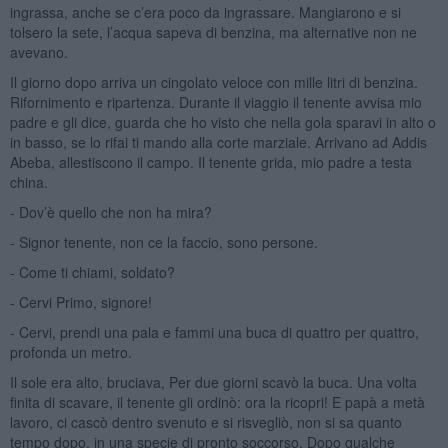
ingrassa, anche se c’era poco da ingrassare. Mangiarono e si
tolsero la sete, l’acqua sapeva di benzina, ma alternative non ne
avevano.
Il giorno dopo arriva un cingolato veloce con mille litri di benzina.
Rifornimento e ripartenza. Durante il viaggio il tenente avvisa mio
padre e gli dice, guarda che ho visto che nella gola sparavi in alto o
in basso, se lo rifai ti mando alla corte marziale. Arrivano ad Addis
Abeba, allestiscono il campo. Il tenente grida, mio padre a testa
china.
- Dov’è quello che non ha mira?
- Signor tenente, non ce la faccio, sono persone.
- Come ti chiami, soldato?
- Cervi Primo, signore!
- Cervi, prendi una pala e fammi una buca di quattro per quattro,
profonda un metro.
Il sole era alto, bruciava, Per due giorni scavò la buca. Una volta
finita di scavare, il tenente gli ordinò: ora la ricopri! E papà a metà
lavoro, ci cascò dentro svenuto e si risvegliò, non si sa quanto
tempo dopo, in una specie di pronto soccorso. Dopo qualche