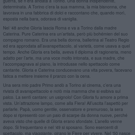
guerra, se n’era andata a Torino. Una donna indipendente,
determinata. A Torino c’era la sua mamma, la mia bisnonna, che
lavorava in una fabbrica di dolci e raccontano che, quando morì,
esposta nella bara, odorava di vaniglia.
Nel ‘48 anche Gloria lascia Roma e va a Torino dalla madre
Caterina. Pure Caterina era un’artista, però più bohémien del suo
compagno romano. Era una bella donna, ballerina al Teatro Regio
ed era approdata all’avanspettacolo, al varietà, come usava a quel
tempo. Anche Gloria era bella, aveva il diploma di ragioneria, meno
adatto per l’arte, ma una voce molto intonata, e sua madre, che
l’accompagnava al piano, la introdusse nello spettacolo come
cantante. Gloria e Caterina conducevano una vita povera, facevano
fatica a mettere insieme il pranzo con la cena.
Una sera mio padre Primo andò a Torino al cinema, c’era una
rivista di avanspettacolo e notò mia mamma che si esibiva sul
palco. La sentì cantare: un usignolo! Con Gloria fu amore a prima
vista. Un’attrazione lampo, come alla Fiera! All’uscita l’aspettò per
parlarle. Papà, uomo gentile, osservatore e premuroso, la sera
dopo si ripresentò con un paio di scarpe da donna nuove, perché
aveva visto che quelle di Gloria erano sfondate. L’anello venne
dopo. Si frequentano e nel ‘49 si sposano. Sono esercenti di
spettacolo, ma viaggiante, girano le Fiere per vivere. Nel ‘50 nasce