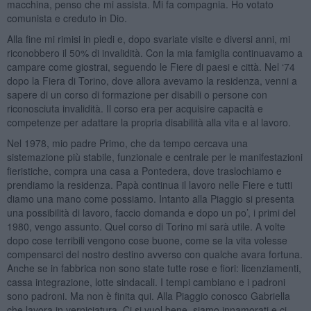
macchina, penso che mi assista. Mi fa compagnia. Ho votato
comunista e creduto in Dio.
Alla fine mi rimisi in piedi e, dopo svariate visite e diversi anni, mi
riconobbero il 50% di invalidità. Con la mia famiglia continuavamo a
campare come giostrai, seguendo le Fiere di paesi e città. Nel ‘74
dopo la Fiera di Torino, dove allora avevamo la residenza, venni a
sapere di un corso di formazione per disabili o persone con
riconosciuta invalidità. Il corso era per acquisire capacità e
competenze per adattare la propria disabilità alla vita e al lavoro.
Nel 1978, mio padre Primo, che da tempo cercava una
sistemazione più stabile, funzionale e centrale per le manifestazioni
fieristiche, compra una casa a Pontedera, dove traslochiamo e
prendiamo la residenza. Papà continua il lavoro nelle Fiere e tutti
diamo una mano come possiamo. Intanto alla Piaggio si presenta
una possibilità di lavoro, faccio domanda e dopo un po’, i primi del
1980, vengo assunto. Quel corso di Torino mi sarà utile. A volte
dopo cose terribili vengono cose buone, come se la vita volesse
compensarci del nostro destino avverso con qualche avara fortuna.
Anche se in fabbrica non sono state tutte rose e fiori: licenziamenti,
cassa integrazione, lotte sindacali. I tempi cambiano e i padroni
sono padroni. Ma non è finita qui. Alla Piaggio conosco Gabriella
che lavora in verniciatura. Ci si vuol bene, siamo innamorati e ci