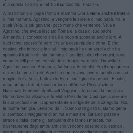
mia sorella Patrizia e nel ‘55 il sottoscritto, Fabrizio.
Al matrimonio di papà Primo e mamma Gloria viene anche il fratello
di mia mamma, Agostino, e vengono le sorelle di mio papà, tra le
quali Velia, la più giovane, poco meno che ventenne. Velia e
Agostino, che aveva lasciato Roma e la casa di suo padre
Armando, si conoscono e da lì a poco si sposano anche loro. A
quei tempi spesso l’amore era una cosa rapida e certa. E che
destino, che intreccio la vita! Il mio papà ha una sorella che ha
sposato il fratello di mia mamma. I loro figli, oltre che cugini, sono
come fratelli per me, per via della doppia parentela. Da Velia e
Agostino nascono Armanda, Adriana e Antonello. Era il dopoguerra
e c’era la fame. Lo zio Agostino non trovava lavoro, perciò con sua
moglie, la zia Velia, batteva le Fiere con i giochi a premio. Finché,
dopo un po’ di anni, fece carriera nell’Anesv, l’Associazione
Nazionale Esercenti Spettacoli Viaggianti, tornò con la famiglia a
Roma dove ha vissuto, e fu eletto Presidente. Così quella divenne
la sua professione: rappresentante e dirigente della categoria. Noi,
le nostre famiglie, veniamo da lì. Siamo stati giostrai, siamo gente
di spettacolo viaggiante di anima e mestiere. Giriamo piazze e
strade d’Italia, come gli ambulanti che fanno i mercati, ma,
diversamente dagli ambulanti che vendono cose solide, camicie,
scarpe, cinture, casalinghi, eccetera, noi vendiamo cose leggere,