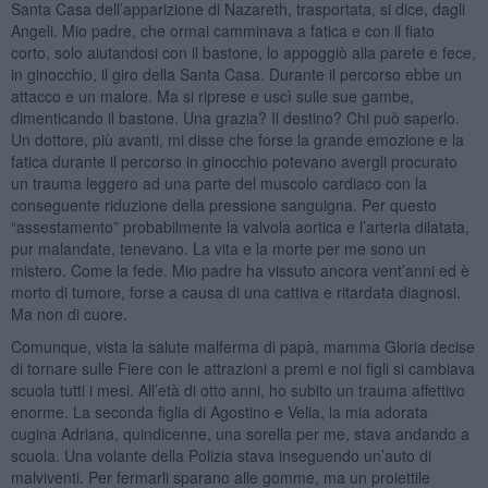
Santa Casa dell’apparizione di Nazareth, trasportata, si dice, dagli
Angeli. Mio padre, che ormai camminava a fatica e con il fiato
corto, solo aiutandosi con il bastone, lo appoggiò alla parete e fece,
in ginocchio, il giro della Santa Casa. Durante il percorso ebbe un
attacco e un malore. Ma si riprese e uscì sulle sue gambe,
dimenticando il bastone. Una grazia? Il destino? Chi può saperlo.
Un dottore, più avanti, mi disse che forse la grande emozione e la
fatica durante il percorso in ginocchio potevano avergli procurato
un trauma leggero ad una parte del muscolo cardiaco con la
conseguente riduzione della pressione sanguigna. Per questo
“assestamento” probabilmente la valvola aortica e l’arteria dilatata,
pur malandate, tenevano. La vita e la morte per me sono un
mistero. Come la fede. Mio padre ha vissuto ancora vent’anni ed è
morto di tumore, forse a causa di una cattiva e ritardata diagnosi.
Ma non di cuore.
Comunque, vista la salute malferma di papà, mamma Gloria decise
di tornare sulle Fiere con le attrazioni a premi e noi figli si cambiava
scuola tutti i mesi. All’età di otto anni, ho subito un trauma affettivo
enorme. La seconda figlia di Agostino e Velia, la mia adorata
cugina Adriana, quindicenne, una sorella per me, stava andando a
scuola. Una volante della Polizia stava inseguendo un’auto di
malviventi. Per fermarli sparano alle gomme, ma un proiettile