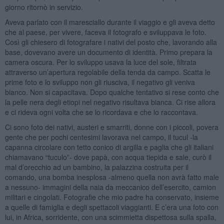
giorno ritornò in servizio.
Aveva parlato con il maresciallo durante il viaggio e gli aveva detto
che al paese, per vivere, faceva il fotografo e sviluppava le foto.
Così gli chiesero di fotografare i nativi del posto che, lavorando alla
base, dovevano avere un documento di identità. Primo prepara la
camera oscura. Per lo sviluppo usava la luce del sole, filtrata
attraverso un’apertura regolabile della tenda da campo. Scatta le
prime foto e lo sviluppo non gli riusciva, il negativo gli veniva
bianco. Non si capacitava. Dopo qualche tentativo si rese conto che
la pelle nera degli etiopi nel negativo risultava bianca. Ci rise allora
e ci rideva ogni volta che se lo ricordava e che lo raccontava.
Ci sono foto dei nativi, austeri e smarriti, donne con i piccoli, povera
gente che per pochi centesimi lavorava nel campo, il tucul -la
capanna circolare con tetto conico di argilla e paglia che gli italiani
chiamavano “tuculo”- dove papà, con acqua tiepida e sale, curò il
mal d’orecchio ad un bambino, la palazzina costruita per il
comando, una bomba inesplosa -almeno quella non avrà fatto male
a nessuno- immagini della naia da meccanico dell’esercito, camion
militari e cingolati. Fotografie che mio padre ha conservato, insieme
a quelle di famiglia e degli spettacoli viaggianti. E c’era una foto con
lui, in Africa, sorridente, con una scimmietta dispettosa sulla spalla,