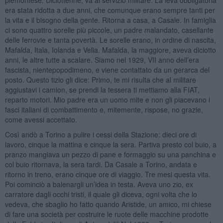
era stata ridotta a due anni, che comunque erano sempre tanti per
la vita e il bisogno della gente. Ritorna a casa, a Casale. In famiglia
ci sono quattro sorelle più piccole, un padre malandato, casellante
delle ferrovie e tanta povertà. Le sorelle erano, in ordine di nascita,
Mafalda, Itala, Iolanda e Velia. Mafalda, la maggiore, aveva diciotto
anni, le altre tutte a scalare. Siamo nel 1929, VII anno dell’era
fascista, nientepopodimeno, e viene contattato da un gerarca del
posto. Questo tizio gli dice: Primo, te mi risulta che al militare
aggiustavi i camion, se prendi la tessera ti mettiamo alla FIAT,
reparto motori. Mio padre era un uomo mite e non gli piacevano i
fasci italiani di combattimento e, mitemente, rispose, no grazie,
come avessi accettato.
Così andò a Torino a pulire i cessi della Stazione: dieci ore di
lavoro, cinque la mattina e cinque la sera. Partiva presto col buio, a
pranzo mangiava un pezzo di pane e formaggio su una panchina e
col buio ritornava, la sera tardi. Da Casale a Torino, andata e
ritorno in treno, erano cinque ore di viaggio. Tre mesi questa vita.
Poi cominciò a balenargli un’idea in testa. Aveva uno zio, ex
carratore dagli occhi tristi, il quale gli diceva, ogni volta che lo
vedeva, che sbaglio ho fatto quando Aristide, un amico, mi chiese
di fare una società per costruire le ruote delle macchine prodotte