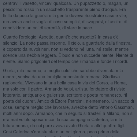
centravi il vasetto, vincevi qualcosa. Un pupazzetto o, magari, un
pesciolino rosso in un sacchetto trasparente pieno d’acqua. Era
finita da poco la guerra e la gente doveva ricostruire case e vite,
ma aveva anche voglia di cose semplici, di svagarsi, di uscire, di
condividere un po’ di serenità, di stare in pace.
Guardo l’orologio. Aspetto, quant’è che aspetto? In casa c’è
silenzio. La notte passa insonne. Il cielo, a guardarlo dalla finestra,
è coperto da nuvoli neri, non si vedono né luna, né stelle, mentre
scende una nebbia leggera. È buio e non succede niente. Niente di
niente. Siamo prigionieri del tempo che rimanda e fonde i ricordi.
Gloria, mia mamma, o meglio colei che sarebbe diventata mia
madre, veniva da una famiglia benestante romana. Studiava
ragioneria. Vivevano in una bella casa in via del Corso, a Roma,
ma solo con il padre, Armando Volpi, artista, fondatore di riviste
letterarie, antiquario e gallerista, scrittore e poeta romanesco, “il
poeta del cuore”. Amico di Ettore Petrolini, nientemeno. Un sacco di
cose, sempre meglio che lavorare, avrebbe detto Vittorio Gassman,
molti anni dopo. Armando, che in seguito si trasferì a Milano, non si
era mai voluto sposare con la sua compagna Caterina, la mia
futura nonna, da cui pure aveva avuto Gloria e altri quattro figli.
Così Caterina s’era stufata e un bel giorno, poco prima della