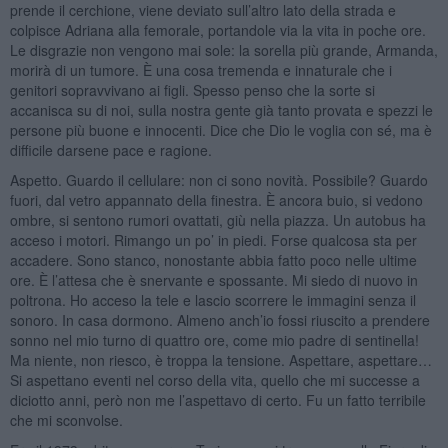
prende il cerchione, viene deviato sull’altro lato della strada e
colpisce Adriana alla femorale, portandole via la vita in poche ore.
Le disgrazie non vengono mai sole: la sorella più grande, Armanda,
morirà di un tumore. È una cosa tremenda e innaturale che i
genitori sopravvivano ai figli. Spesso penso che la sorte si
accanisca su di noi, sulla nostra gente già tanto provata e spezzi le
persone più buone e innocenti. Dice che Dio le voglia con sé, ma è
difficile darsene pace e ragione.
Aspetto. Guardo il cellulare: non ci sono novità. Possibile? Guardo
fuori, dal vetro appannato della finestra. È ancora buio, si vedono
ombre, si sentono rumori ovattati, giù nella piazza. Un autobus ha
acceso i motori. Rimango un po’ in piedi. Forse qualcosa sta per
accadere. Sono stanco, nonostante abbia fatto poco nelle ultime
ore. È l’attesa che è snervante e spossante. Mi siedo di nuovo in
poltrona. Ho acceso la tele e lascio scorrere le immagini senza il
sonoro. In casa dormono. Almeno anch’io fossi riuscito a prendere
sonno nel mio turno di quattro ore, come mio padre di sentinella!
Ma niente, non riesco, è troppa la tensione. Aspettare, aspettare…
Si aspettano eventi nel corso della vita, quello che mi successe a
diciotto anni, però non me l’aspettavo di certo. Fu un fatto terribile
che mi sconvolse.