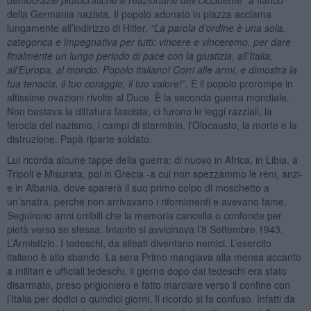
della Germania nazista. Il popolo adunato in piazza acclama
lungamente all’indirizzo di Hitler.
“La parola d
’ordine è una sola,
categorica e impegnativa per tutti: vincere e vinceremo, per dare
finalmente un lungo periodo di pace con la giustizia, all
’Italia,
all
’Europa, al mondo. Popolo italiano! Corri alle armi, e dimostra la
tua tenacia, il tuo coraggio, il tuo valore!”
. E il popolo prorompe in
altissime ovazioni rivolte al Duce. È la seconda guerra mondiale.
Non bastava la dittatura fascista, ci furono le leggi razziali, la
ferocia del nazismo, i campi di sterminio, l’Olocausto, la morte e la
distruzione. Papà riparte soldato.
Lui ricorda alcune tappe della guerra: di nuovo in Africa, in Libia, a
Tripoli e Misurata, poi in Grecia -a cui non spezzammo le reni, anzi-
e in Albania, dove sparerà il suo primo colpo di moschetto a
un’anatra, perché non arrivavano i rifornimenti e avevano fame.
Seguirono anni orribili che la memoria cancella o confonde per
pietà verso se stessa. Intanto si avvicinava l’8 Settembre 1943.
L’Armistizio. I tedeschi, da alleati diventano nemici. L’esercito
italiano è allo sbando. La sera Primo mangiava alla mensa accanto
a militari e ufficiali tedeschi, il giorno dopo dai tedeschi era stato
disarmato, preso prigioniero e fatto marciare verso il confine con
l’Italia per dodici o quindici giorni. Il ricordo si fa confuso. Infatti da