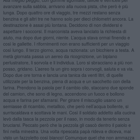
avanzare sulla sabbia, arrivano alla nuova pista, che però è più
lunga. Dopo quattro ore di viaggio, tre mezzi restano senza
benzina e gli altri tre ne hanno solo per dieci chilometri ancora. La
destinazione è assai più lontana. Decidono di non dividersi e
aspettare i soccorsi. Il marconista aveva lanciato la richiesta di
aiuto, ma dopo due giorni, niente. L’acqua stava ormai finendo e
così le gallette. I rifornimenti non erano sufficienti per un viaggio
così lungo. Il terzo giorno, acqua razionata: un bicchiere a testa. A
metà giornata passa un aereo da ricognizione, un biplano
perlustratore, li sorvola e li individua. Loro si sbracciano a più non
posso, gridano. L’aereo fa un giro sopra i convogli, saluta e va via.
Dopo due ore torna e lancia una tanica da venti litri, di quelle
utilizzate per la benzina, piena di acqua e un sacchetto con della
farina. Prendono la paiola per il cambio olio, staccano due sponde
del camion, che sono di legno, accendono un fuoco e bollono
acqua e farina per sfamarsi. Per girare il miscuglio usano un
semiasse di ricambio, metallico, che però nell’acqua bollente, si
surriscaldava e scottava le mani. Così il soldato addetto alla cucina
levò dalla tasca la pezzola per il naso, in modo da tenerlo senza
bruciarsi. Peccato però che la pezzola gli cascò dentro il paiolo e
finì nella minestra. Una volta ripescata papà rideva e diceva, mai
visto un fazzoletto così bianco! Comunque quel che non ammazza