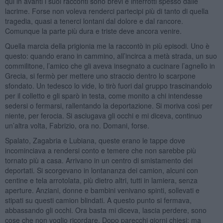
qui in avanti i suoi racconti sono brevi e interrotti spesso dalle
lacrime. Forse non voleva renderci partecipi più di tanto di quella
tragedia, quasi a tenerci lontani dal dolore e dal rancore.
Comunque la parte più dura e triste deve ancora venire.
Quella marcia della prigionia me la raccontò in più episodi. Uno è
questo: quando erano in cammino, all’incirca a metà strada, un suo
commilitone, l’amico che gli aveva insegnato a cucinare l’agnello in
Grecia, si fermò per mettere uno straccio dentro lo scarpone
sfondato. Un tedesco lo vide, lo tirò fuori dal gruppo trascinandolo
per il colletto e gli sparò in testa, come monito a chi intendesse
sedersi o fermarsi, rallentando la deportazione. Si moriva così per
niente, per ferocia. Si asciugava gli occhi e mi diceva, continuo
un’altra volta, Fabrizio, ora no. Domani, forse.
Spalato, Zagabria e Lubiana, queste erano le tappe dove
incominciava a rendersi conto e temere che non sarebbe più
tornato più a casa. Arrivano in un centro di smistamento dei
deportati. Si scorgevano in lontananza dei camion, alcuni con
centine e tela arrotolata, più dietro altri, tutti in lamiera, senza
aperture. Anziani, donne e bambini venivano spinti, sollevati e
stipati su questi camion blindati. A questo punto si fermava,
abbassando gli occhi. Ora basta mi diceva, lascia perdere, sono
cose che non voglio ricordare. Dopo parecchi giorni chiesi: ma