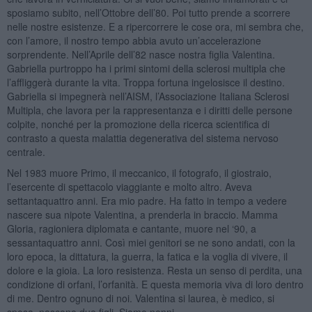
sposiamo subito, nell’Ottobre dell’80. Poi tutto prende a scorrere
nelle nostre esistenze. E a ripercorrere le cose ora, mi sembra che,
con l’amore, il nostro tempo abbia avuto un’accelerazione
sorprendente. Nell’Aprile dell’82 nasce nostra figlia Valentina.
Gabriella purtroppo ha i primi sintomi della sclerosi multipla che
l’affliggerà durante la vita. Troppa fortuna ingelosisce il destino.
Gabriella si impegnerà nell’AISM, l’Associazione Italiana Sclerosi
Multipla, che lavora per la rappresentanza e i diritti delle persone
colpite, nonché per la promozione della ricerca scientifica di
contrasto a questa malattia degenerativa del sistema nervoso
centrale.
Nel 1983 muore Primo, il meccanico, il fotografo, il giostraio,
l’esercente di spettacolo viaggiante e molto altro. Aveva
settantaquattro anni. Era mio padre. Ha fatto in tempo a vedere
nascere sua nipote Valentina, a prenderla in braccio. Mamma
Gloria, ragioniera diplomata e cantante, muore nel ‘90, a
sessantaquattro anni. Così miei genitori se ne sono andati, con la
loro epoca, la dittatura, la guerra, la fatica e la voglia di vivere, il
dolore e la gioia. La loro resistenza. Resta un senso di perdita, una
condizione di orfani, l’orfanità. E questa memoria viva di loro dentro
di me. Dentro ognuno di noi. Valentina si laurea, è medico, si
sposa, nascono due figli. Siamo nonni.