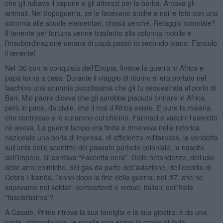
che gli rubava il sapone e gli attrezzi per la barba. Amava gli
animali. Nel dopoguerra, ce le facevano anche a noi le foto con una
scimmia alle scuole elementari, chissà perché. Retaggio coloniale?
Il tenente per fortuna venne trasferito alla colonna mobile e
l’insubordinazione umana di papà passò in secondo piano. Fanculo
il tenente!
Nel ‘36 con la conquista dell’Etiopia, finisce la guerra in Africa e
papà torna a casa. Durante il viaggio di ritorno si era portato nel
taschino una scimmia piccolissima che gli fu sequestrata al porto di
Bari. Mio padre diceva che gli sarebbe piaciuto tornare in Africa,
però in pace, da civile, che il mal d’Africa esiste. E pure la malaria,
che contrasse e lo curarono col chinino. Farmaci e vaccini l’esercito
ne aveva. La guerra lampo era finita e rimaneva nella retorica
nazionale una boria di impresa, di efficienza militaresca, la vendetta
sull’onta delle sconfitte del passato periodo coloniale, la nascita
dell’Impero. Si cantava “Faccetta nera”. Delle nefandezze, dell’uso
delle armi chimiche, del gas da parte dell’aviazione, dell’eccidio di
Debra Libanòs, l’anno dopo la fine della guerra, nel ‘37, che ne
sapevamo noi soldati, combattenti e reduci, italiani dell’Italia
“fascistissima”?
A Casale, Primo ritrova la sua famiglia e la sua giostra: è da una
parte, abbandonata, le sorelle non erano in grado di farla