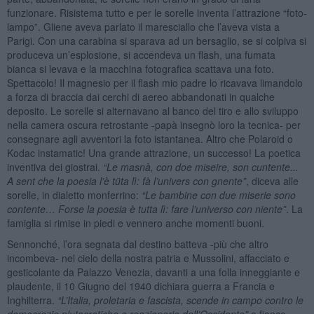
funzionare. Risistema tutto e per le sorelle inventa l’attrazione “foto-
lampo”. Gliene aveva parlato il maresciallo che l’aveva vista a
Parigi. Con una carabina si sparava ad un bersaglio, se si colpiva si
produceva un’esplosione, si accendeva un flash, una fumata
bianca si levava e la macchina fotografica scattava una foto.
Spettacolo! Il magnesio per il flash mio padre lo ricavava limandolo
a forza di braccia dai cerchi di aereo abbandonati in qualche
deposito. Le sorelle si alternavano al banco del tiro e allo sviluppo
nella camera oscura retrostante -papà insegnò loro la tecnica- per
consegnare agli avventori la foto istantanea. Altro che Polaroid o
Kodac instamatic! Una grande attrazione, un successo! La poetica
inventiva dei giostrai.
“Le masnà, con doe miseire, son cuntente...
A sent che la poesia l’è tüta lì: fà l
’
univers con gnente”
, diceva alle
sorelle, in dialetto monferrino:
“Le bambine con due miserie sono
contente… Forse la poesia è tutta lì: fare l
’universo con niente”
. La
famiglia si rimise in piedi e vennero anche momenti buoni.
Sennonché, l’ora segnata dal destino batteva -più che altro
incombeva- nel cielo della nostra patria e Mussolini, affacciato e
gesticolante da Palazzo Venezia, davanti a una folla inneggiante e
plaudente, il 10 Giugno del 1940 dichiara guerra a Francia e
Inghilterra.
“L
’Italia, proletaria e fascista, scende in campo contro le
democrazie plutocratiche e reazionarie dell
’Occidente”
a fianco