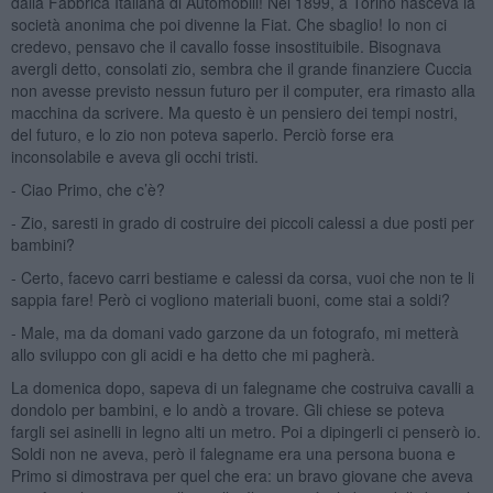
dalla Fabbrica Italiana di Automobili! Nel 1899, a Torino nasceva la
società anonima che poi divenne la Fiat. Che sbaglio! Io non ci
credevo, pensavo che il cavallo fosse insostituibile. Bisognava
avergli detto, consolati zio, sembra che il grande finanziere Cuccia
non avesse previsto nessun futuro per il computer, era rimasto alla
macchina da scrivere. Ma questo è un pensiero dei tempi nostri,
del futuro, e lo zio non poteva saperlo. Perciò forse era
inconsolabile e aveva gli occhi tristi.
- Ciao Primo, che c’è?
- Zio, saresti in grado di costruire dei piccoli calessi a due posti per
bambini?
- Certo, facevo carri bestiame e calessi da corsa, vuoi che non te li
sappia fare! Però ci vogliono materiali buoni, come stai a soldi?
- Male, ma da domani vado garzone da un fotografo, mi metterà
allo sviluppo con gli acidi e ha detto che mi pagherà.
La domenica dopo, sapeva di un falegname che costruiva cavalli a
dondolo per bambini, e lo andò a trovare. Gli chiese se poteva
fargli sei asinelli in legno alti un metro. Poi a dipingerli ci penserò io.
Soldi non ne aveva, però il falegname era una persona buona e
Primo si dimostrava per quel che era: un bravo giovane che aveva