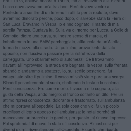
Era il 1973, abitavo ancora a Torino, ma ci trovavamo alla Fiera di
Lucca dove avevamo un’attrazione. Però dovevo venire a
Pontedera a sentire di un terreno in affitto per la roulotte, dove
avremmo dimorato perché, poco dopo, ci sarebbe stata la Fiera di
San Luca. Eravamo in Vespa, io e mio cognato, il marito di mia
sorella Patrizia. Guidava lui. Sulla via di ritorno per Lucca, a Colle di
Compito, dietro una curva, sul nostro senso di marcia, ci
imbattemmo in una BMW parcheggiata, affiancata da un’Alfetta,
ferma in mezzo alla strada. Un pullmino, proveniente dal lato
opposto, non riusciva a passare per la ristrettezza della
carreggiata. Uno sbarramento di automezzi! Ce li trovammo
davanti all’improvviso, la strada era bagnata, la vespa, sulla frenata
sbandò e andammo a sbattere. Io, sul sedile posteriore, fui
catapultato oltre il pullmino. Il casco mi volò via e pure una scarpa.
Ricaddi pesantemente al suolo, sbattendo la testa e la schiena.
Persi conoscenza. Ero come morto. Invece a mio cognato, alla
guida della Vespa, andò meglio: si troncò soltanto un dito. Per un
attimo ripresi conoscenza, dolorante e frastornato, sull’ambulanza
che mi portava all’ospedale. La sola cosa che vidi fu un piccolo
crocifisso di legno appeso nell’ambulanza: lo notai perché gli
mancavano un braccio e le gambe, per questo mi rimase impresso.
Poi sprofondai di nuovo in stato d’incoscienza. Rimasi così per
diversi giorni, risvegliandomi all’Ospedale. E quello che ricordo