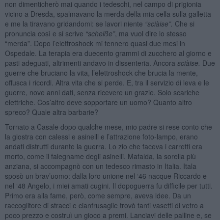
non dimenticherò mai quando i tedeschi, nel campo di prigionia
vicino a Dresda, spalmavano la merda della mia cella sulla galletta
e me la tiravano gridandomi: se lavori niente
“sciàise”.
Che si
pronuncia così e si scrive
“
scheiße”
, ma vuol dire lo stesso
“merda”. Dopo l’elettroshock mi tennero quasi due mesi in
Ospedale. La terapia era duecento grammi di zucchero al giorno e
pasti adeguati, altrimenti andavo in dissenteria. Ancora
sciàise.
Due
guerre che bruciano la vita, l’elettroshock che brucia la mente,
offusca i ricordi. Altra vita che si perde. E, tra il servizio di leva e le
guerre, nove anni dati, senza ricevere un grazie. Solo scariche
elettriche. Cos’altro deve sopportare un uomo? Quanto altro
spreco? Quale altra barbarie?
Tornato a Casale dopo qualche mese, mio padre si rese conto che
la giostra con calessi e asinelli e l’attrazione foto-lampo, erano
andati distrutti durante la guerra. Lo zio che faceva i carretti era
morto, come il falegname degli asinelli. Mafalda, la sorella più
anziana, si accompagnò con un tedesco rimasto in Italia. Itala
sposò un brav’uomo: dalla loro unione nel ‘46 nacque Riccardo e
nel ‘48 Angelo, i miei amati cugini. Il dopoguerra fu difficile per tutti.
Primo era alla fame, però, come sempre, aveva idee. Da un
raccoglitore di stracci e cianfrusaglie trovò tanti vasetti di vetro a
poco prezzo e costruì un gioco a premi. Lanciavi delle palline e, se