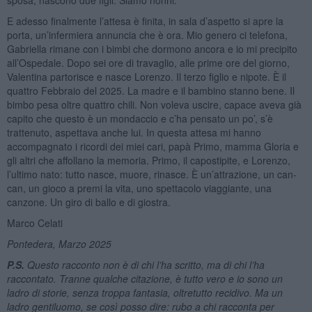
E adesso finalmente l’attesa è finita, in sala d’aspetto si apre la
porta, un’infermiera annuncia che è ora. Mio genero ci telefona,
Gabriella rimane con i bimbi che dormono ancora e io mi precipito
all’Ospedale. Dopo sei ore di travaglio, alle prime ore del giorno,
Valentina partorisce e nasce Lorenzo. Il terzo figlio e nipote. È il
quattro Febbraio del 2025. La madre e il bambino stanno bene. Il
bimbo pesa oltre quattro chili. Non voleva uscire, capace aveva già
capito che questo è un mondaccio e c’ha pensato un po’, s’è
trattenuto, aspettava anche lui. In questa attesa mi hanno
accompagnato i ricordi dei miei cari, papà Primo, mamma Gloria e
gli altri che affollano la memoria. Primo, il capostipite, e Lorenzo,
l’ultimo nato: tutto nasce, muore, rinasce. È un’attrazione, un can-
can, un gioco a premi la vita, uno spettacolo viaggiante, una
canzone. Un giro di ballo e di giostra.
Marco Celati
Pontedera, Marzo 2025
P.S.
Questo racconto non è di chi l
’ha scritto, ma di chi l
’ha
raccontato. Tranne qualche citazione, è tutto vero e io sono un
ladro di storie, senza troppa fantasia, oltretutto recidivo. Ma un
ladro gentiluomo, se così posso dire: rubo a chi racconta per