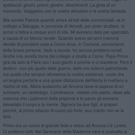
spettacoli, giochi, premi, giostre, divertimenti. La gioia di un
momento. Viaggiamo con le nostre attrazioni e la vostra fantasia.
Mia sorella Patrizia quando arriva all’età delle commerciali, va in
collegio a Saluggia, in provincia di Vercelli, per poter studiare. Io
arrivo a fatica a cinque anni di vita. Mi avevano dato per spacciato
a causa di un blocco renale. Quando avevo sei anni mamma
decide di prendere casa a Como dove, in Comune, conosciamo
delle brave persone. Vado a scuola, ho ancora problemi renali.
Anche mia sorella torna dal collegio e studia a Como. Papà Primo
gira da solo le Fiere con i suoi giochi a premio e ci mantiene. Però il
destino -non più quello delle guerre, delle ore solenni patriottarde,
ma quello che sempre attraversa la nostra esistenza- vuole che
un’angina pectoris e una grave dilatazione dell’Aorta lo mettano a
rischio di vita. Allora andammo ad Ancona dove si sapeva di un
luminare, un cardiologo. Il professore, visitato mio padre, disse alla
mamma che i patimenti della prigionia e le paure gli avevano
devastato il corpo e la mente. Signora ha due figli, si prepari
perché, al primo attacco di cuore più forte, suo marito non ce la
farà.
Primo era un uomo di grande fede e vicino ad Ancona c’è Loreto.
Ci andiamo tutti. Nel Santuario della Madonna nera è custodita la