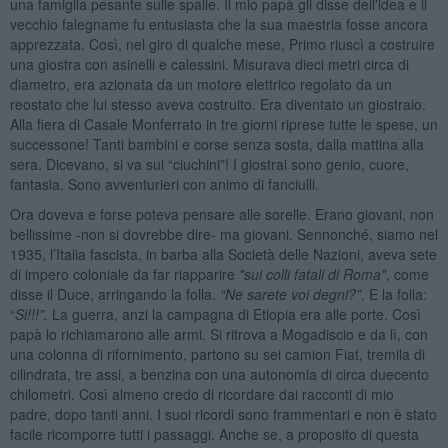
una famiglia pesante sulle spalle. Il mio papà gli disse dell'idea e il
vecchio falegname fu entusiasta che la sua maestria fosse ancora
apprezzata. Così, nel giro di qualche mese, Primo riuscì a costruire
una giostra con asinelli e calessini. Misurava dieci metri circa di
diametro, era azionata da un motore elettrico regolato da un
reostato che lui stesso aveva costruito. Era diventato un giostraio.
Alla fiera di Casale Monferrato in tre giorni riprese tutte le spese, un
successone! Tanti bambini e corse senza sosta, dalla mattina alla
sera. Dicevano, si va sui “ciuchini”! I giostrai sono genio, cuore,
fantasia. Sono avventurieri con animo di fanciulli.
Ora doveva e forse poteva pensare alle sorelle. Erano giovani, non
bellissime -non si dovrebbe dire- ma giovani. Sennonché, siamo nel
1935, l’Italia fascista, in barba alla Società delle Nazioni, aveva sete
di impero coloniale da far riapparire
"sui colli fatali di Roma"
, come
disse il Duce, arringando la folla.
“Ne sarete voi degni?”
. E la folla:
“
Si!!!”.
La guerra, anzi la campagna di Etiopia era alle porte. Così
papà lo richiamarono alle armi. Si ritrova a Mogadiscio e da lì, con
una colonna di rifornimento, partono su sei camion Fiat, tremila di
cilindrata, tre assi, a benzina con una autonomia di circa duecento
chilometri. Così almeno credo di ricordare dai racconti di mio
padre, dopo tanti anni. I suoi ricordi sono frammentari e non è stato
facile ricomporre tutti i passaggi. Anche se, a proposito di questa