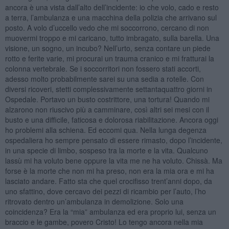
ancora è una vista dall’alto dell’incidente: io che volo, cado e resto
a terra, l’ambulanza e una macchina della polizia che arrivano sul
posto. A volo d’uccello vedo che mi soccorrono, cercano di non
muovermi troppo e mi caricano, tutto imbragato, sulla barella. Una
visione, un sogno, un incubo? Nell’urto, senza contare un piede
rotto e ferite varie, mi procurai un trauma cranico e mi fratturai la
colonna vertebrale. Se i soccorritori non fossero stati accorti,
adesso molto probabilmente sarei su una sedia a rotelle. Con
diversi ricoveri, stetti complessivamente settantaquattro giorni in
Ospedale. Portavo un busto costrittore, una tortura! Quando mi
alzarono non riuscivo più a camminare, così altri sei mesi con il
busto e una difficile, faticosa e dolorosa riabilitazione. Ancora oggi
ho problemi alla schiena. Ed eccomi qua. Nella lunga degenza
ospedaliera ho sempre pensato di essere rimasto, dopo l’incidente,
in una specie di limbo, sospeso tra la morte e la vita. Qualcuno
lassù mi ha voluto bene oppure la vita me ne ha voluto. Chissà. Ma
forse è la morte che non mi ha preso, non era la mia ora e mi ha
lasciato andare. Fatto sta che quel crocifisso trent’anni dopo, da
uno sfattino, dove cercavo dei pezzi di ricambio per l’auto, l’ho
ritrovato dentro un’ambulanza in demolizione. Solo una
coincidenza? Era la “mia” ambulanza ed era proprio lui, senza un
braccio e le gambe, povero Cristo! Lo tengo ancora nella mia