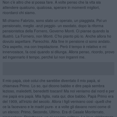
Non c’è altro che si possa fare. A volte penso che la vita sia
attendere qualcuno, qualcosa, sperare in momenti migliori,
ricordarci chi siamo.
Mi chiamo Fabrizio, sono stato un operaio, un piaggista. Poi un
pensionato, meglio -anzi peggio- un esodato, dopo la riforma
pensionistica della Fornero, Governo Monti. Ci pianse quando la
illustrò. La Fornero, non Monti. C’ho pianto più io. Anche allora ho
dovuto aspettare. Parecchio. Alla fine in pensione ci sono andato.
Ora aspetto, ma con trepidazione. Però il tempo è relativo e mi
innervosisce, fa così quando si dilunga. Allora penso, ricordo, provo
ad ingannarlo il tempo, perché lui non inganni me.
Il mio papà, cioè colui che sarebbe diventato il mio papà, si
chiamava Primo. Lo so, qui dicono babbo e dire papà sembra
lezioso, maledetti, benedetti toscani! Ma noi veniamo dal nord e per
me papà era papà. Mia figlia, nata qui, dice babbo. Papà Primo era
del 1909, all’inizio del secolo. Allora i figli venivano così -quelli che
ce la facevano e le madri pure- e a volte gli davano nomi come di
un elenco: Primo, Secondo, Ultimo. Era di Casale Monferrato,
piemontese. Diciottenne, va al servizio militare. La leva obbligatoria