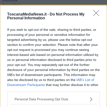
Il guardiano
Lo sgombero
Erodoto e Tucidide
ToscanaMediaNews.it -
Do Not Process My
Personal Information
Il padre della storia
Pensieri brevi
L'evoluzione della specie
If you wish to opt-out of the sale, sharing to third parties, or
Il servizio
processing of your personal or sensitive information for
Riflessioni
targeted advertising by us, please use the below opt-out
L'Oscuro
section to confirm your selection. Please note that after your
Generazioni
opt-out request is processed you may continue seeing
Cristobal
interest-based ads based on personal information utilized by
Il paese dei balocchi
us or personal information disclosed to third parties prior to
Ciò che resta
your opt-out. You may separately opt-out of the further
La balena
disclosure of your personal information by third parties on the
Vittorio
IAB’s list of downstream participants. This information may
La bufera
also be disclosed by us to third parties on the
IAB’s List of
Il mago, la pera e il Bar la Posta
Downstream Participants
that may further disclose it to other
Primavera
third parties.
Elogio dell'ombra
Pensieri
Personal Data Processing Opt Outs
Mono logo
Settembre