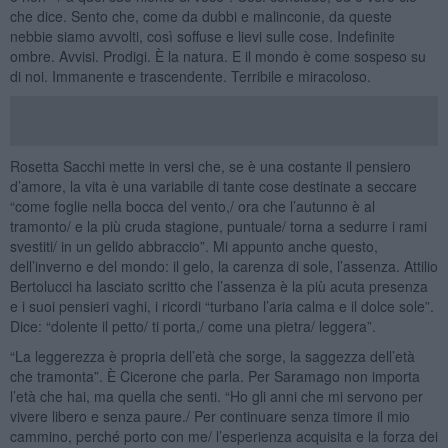
che dice. Sento che, come da dubbi e malinconie, da queste
nebbie siamo avvolti, così soffuse e lievi sulle cose. Indefinite
ombre. Avvisi. Prodigi. È la natura. E il mondo è come sospeso su
di noi. Immanente e trascendente. Terribile e miracoloso.
Rosetta Sacchi mette in versi che, se è una costante il pensiero
d’amore, la vita è una variabile di tante cose destinate a seccare
“come foglie nella bocca del vento,/ ora che l’autunno è al
tramonto/ e la più cruda stagione, puntuale/ torna a sedurre i rami
svestiti/ in un gelido abbraccio”. Mi appunto anche questo,
dell’inverno e del mondo: il gelo, la carenza di sole, l’assenza. Attilio
Bertolucci ha lasciato scritto che l’assenza è la più acuta presenza
e i suoi pensieri vaghi, i ricordi “turbano l’aria calma e il dolce sole”.
Dice: “dolente il petto/ ti porta,/ come una pietra/ leggera”.
“La leggerezza è propria dell’età che sorge, la saggezza dell’età
che tramonta”. È Cicerone che parla. Per Saramago non importa
l’età che hai, ma quella che senti. “Ho gli anni che mi servono per
vivere libero e senza paure./ Per continuare senza timore il mio
cammino, perché porto con me/ l’esperienza acquisita e la forza dei