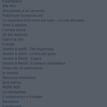
Il partigiano
Alla fine
Una poesia & un racconto
Pubblicare humanum est
Lo squaraus:una notte sul vaso - La nuit africaine
Tutto è relativo
L'anima secca
Un bel mortorio
Cosi è la vita
Il tango
​Uomini & rettili - The beginning
​Uomini & rettili - La fine del geco
Uomini & Rettili - Il geco
Uomini & Rettili - Il ramarro smeraldino
Prima che mi addormenti
In carcere
Racconto interattivo
Igea marina
​NORD SUD
La marsigliese
Il compleanno e il tempo
Barcelona
Il temporale