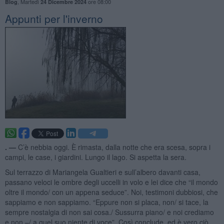
,
Martedì
ore 08:00
Blog
24 Dicembre 2024
Appunti per l'inverno
. —
C’è nebbia oggi. È rimasta, dalla notte che era scesa, sopra i
campi, le case, i giardini. Lungo il lago. Si aspetta la sera.
Sul terrazzo di Mariangela Gualtieri e sull’albero davanti casa,
passano veloci le ombre degli uccelli in volo e lei dice che “il mondo
oltre il mondo/ con un appena seduce”. Noi, testimoni dubbiosi, che
sappiamo e non sappiamo. “Eppure non si placa, non/ si tace, la
sempre nostalgia di non sai cosa./ Sussurra piano/ e noi crediamo
e non –/ a quel suo niente di voce”. Così conclude, ed è vero ciò