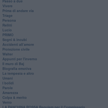
Passo a due
Vivere
Prima di andare via
Triage
Persona
Relitti
Lucio
PRIMO
Sogni & incubi
Accidenti all’amore
Protezione civile
Walter
Appunti per l'inverno
Il muro di Baj
Biografia emotiva
La tempesta e altro
Umani
I bolidi
Parole
Amarezza
Colpa & merito
Vento
​LA PANCHINA ROSSA Requiem per il Commissario