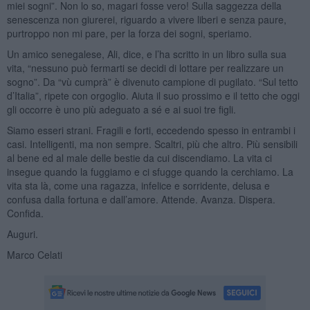
miei sogni”. Non lo so, magari fosse vero! Sulla saggezza della
senescenza non giurerei, riguardo a vivere liberi e senza paure,
purtroppo non mi pare, per la forza dei sogni, speriamo.
Un amico senegalese, Ali, dice, e l’ha scritto in un libro sulla sua
vita, “nessuno può fermarti se decidi di lottare per realizzare un
sogno”. Da “vù cumprà” è divenuto campione di pugilato. “Sul tetto
d’Italia”, ripete con orgoglio. Aiuta il suo prossimo e il tetto che oggi
gli occorre è uno più adeguato a sé e ai suoi tre figli.
Siamo esseri strani. Fragili e forti, eccedendo spesso in entrambi i
casi. Intelligenti, ma non sempre. Scaltri, più che altro. Più sensibili
al bene ed al male delle bestie da cui discendiamo. La vita ci
insegue quando la fuggiamo e ci sfugge quando la cerchiamo. La
vita sta là, come una ragazza, infelice e sorridente, delusa e
confusa dalla fortuna e dall’amore. Attende. Avanza. Dispera.
Confida.
Auguri.
Marco Celati