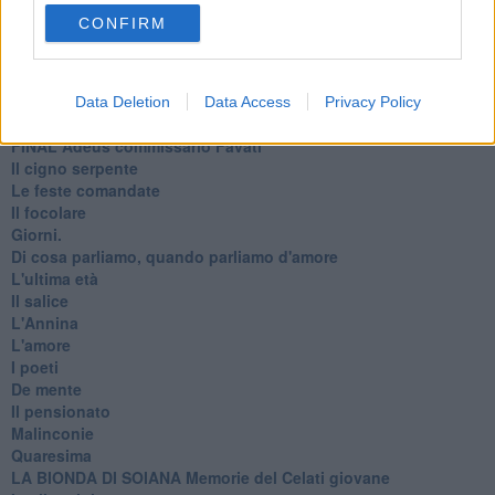
Fabrizia
CONFIRM
​Scilla & Cariddi, un sogno di mezza estate
Anna
I pensieri fragili
Strada facendo
Data Deletion
Data Access
Privacy Policy
La pioggia
FINAL Adeus commissario Favati
Il cigno serpente
Le feste comandate
Il focolare
Giorni.
Di cosa parliamo, quando parliamo d'amore
L'ultima età
Il salice
L'Annina
L'amore
I poeti
De mente
Il pensionato
Malinconie
Quaresima
LA BIONDA DI SOIANA Memorie del Celati giovane