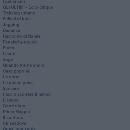
I palloncini
GLI ULTIMI - Ecco cinque
Trekking urbano
Eclissi di luna
Jogging
Distanza
Racconto di Natale
Pensieri & nuvole
Fumo
I morti
Sogni
Quando me ne andrò
Case popolari
La notte
La quiete prima
Scrivere
Faccio scorrere il tempo
L'amore
Good night
Primo Maggio
Il conforto
Chissàdove
Quasi una storia