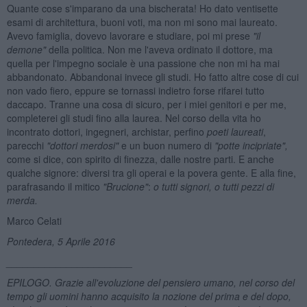
Quante cose s'imparano da una bischerata! Ho dato ventisette
esami di architettura, buoni voti, ma non mi sono mai laureato.
Avevo famiglia, dovevo lavorare e studiare, poi mi prese
"il
demone"
della politica. Non me l'aveva ordinato il dottore, ma
quella per l'impegno sociale è una passione che non mi ha mai
abbandonato. Abbandonai invece gli studi. Ho fatto altre cose di cui
non vado fiero, eppure se tornassi indietro forse rifarei tutto
daccapo. Tranne una cosa di sicuro, per i miei genitori e per me,
completerei gli studi fino alla laurea. Nel corso della vita ho
incontrato dottori, ingegneri, archistar, perfino
poeti laureati
,
parecchi
"dottori merdosi"
e un buon numero di
"potte incipriate",
come si dice, con spirito di finezza, dalle nostre parti. E anche
qualche signore: diversi tra gli operai e la povera gente. E alla fine,
parafrasando il mitico
"Brucione"
:
o tutti signori, o tutti pezzi di
merda.
Marco Celati
Pontedera, 5 Aprile 2016
_______________________
EPILOGO. Grazie all'evoluzione del pensiero umano, nel corso del
tempo gli uomini hanno acquisito la nozione del prima e del dopo,