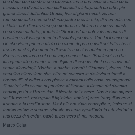
che detta così sembra una ciuccata, ma è una cosa di molto seria.
L'essere e il divenire sono stati studiati e interpretati da tutti i più
grandi filosofi dell'antica Grecia, fino ai giorni nostri. Se ben
rammento dalle memorie di mio padre e se la mia, di memoria, non
mi falla, noi, di estrazione p
ontederese, abbiamo avuto su questa
complessa materia, proprio in "Brucione" un notevole maestro di
pensiero e di insegnamento di scuola popolare. Con lui il senso di
ciò che viene prima e di ciò che viene dopo e quindi del tutto che si
trasforma si è pienamente disvelato e così lo abbiamo appreso.
Prima ne avevamo solo una vaga sensazione. "Brucione" ce l'ha
insegnato allorquando, a suo figlio e discepolo che lo scuoteva nel
sonno dicendogli: "Babbo, o babbo, dormi?" "Dormivo", ripose. Una
semplice allocuzione che, oltre ad evocare la distinzione "desti e
dormienti", ci indica il complesso evolversi delle cose, consegnando
"il nostro" alla scuola di pensiero di Eraclito, il filosofo del divenire,
contrapposto a Parmenide, il filosofo dell'essere. Non è dato sapere
se "Brucione",
redarguito il figlioletto, abbia ripreso tranquillamente
il sonno o la meditazione. Ma il più era stato concepito e, insieme al
fondamentale e summenzionato assunto egualitario "o tutti dottori o
tutti pezzi di merda", bastò al pensiero di noi moderni
.
Marco Celati