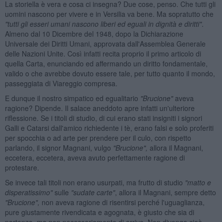
La storiella è vera e cosa ci insegna? Due cose, penso. Che tutti gli
uomini nascono per vivere e in Versilia va bene. Ma sopratutto che
"tutti gli esseri umani nascono liberi ed eguali in dignità e diritti"
.
Almeno dal 10 Dicembre del 1948, dopo la Dichiarazione
Universale dei Diritti Umani, approvata dall'Assemblea Generale
delle Nazioni Unite. Così infatti recita proprio il primo articolo di
quella Carta, enunciando ed affermando un diritto fondamentale,
valido o che avrebbe dovuto essere tale, per tutto quanto il mondo,
passeggiata di Viareggio compresa.
E dunque il nostro simpatico ed egualitario
"Brucione"
aveva
ragione? Dipende. Il salace aneddoto apre infatti un'ulteriore
riflessione. Se i titoli di studio, di cui erano stati insigniti i signori
Galli e Catarsi dall'amico richiedente i tè, erano falsi e solo proferiti
per spocchia o ad arte per prendere per il culo, con rispetto
parlando, il signor Magnani, vulgo
"Brucione",
allora il Magnani,
eccetera, eccetera, aveva avuto perfettamente ragione di
protestare.
Se invece tali titoli non erano usurpati, ma frutto di studio
"matto e
disperatissimo"
sulle
"sudate carte"
, allora il Magnani, sempre detto
"Brucione",
non aveva ragione di risentirsi perché l'uguaglianza,
pure giustamente rivendicata e agognata, è giusto che sia di
partenza, ma non necessariamente di arrivo. Non divenga cioè