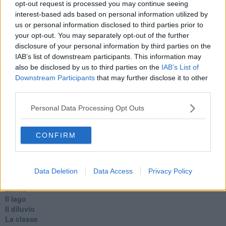
opt-out request is processed you may continue seeing
D
interest-based ads based on personal information utilized by
Belle lettere
us or personal information disclosed to third parties prior to
25 Aprile
your opt-out. You may separately opt-out of the further
Todo el bien, todo el mal
disclosure of your personal information by third parties on the
Silenzio
IAB’s list of downstream participants. This information may
Le parole
​L’Australiana
also be disclosed by us to third parties on the
IAB’s List of
Le stelle del jazz
Downstream Participants
that may further disclose it to other
Vita & morte
third parties.
Auguri
Moro
Personal Data Processing Opt Outs
Passanti
Continuando, la nonna e il carretto
CONFIRM
Metaverso smart
Fiamme
Anzi
Confessioni autoreferenziali
Data Deletion
Data Access
Privacy Policy
Utopie
Estate
Il lago
Il diluvio
La classe