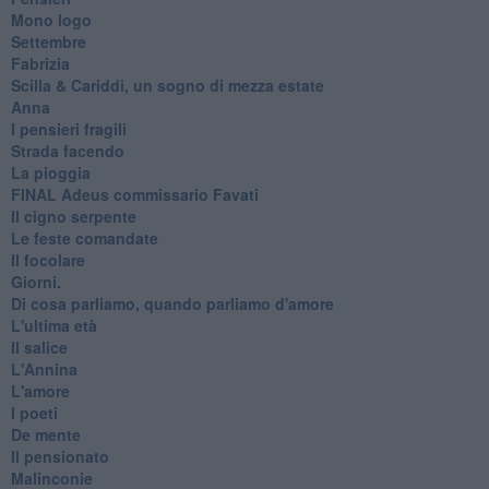
Mono logo
Settembre
Fabrizia
​Scilla & Cariddi, un sogno di mezza estate
Anna
I pensieri fragili
Strada facendo
La pioggia
FINAL Adeus commissario Favati
Il cigno serpente
Le feste comandate
Il focolare
Giorni.
Di cosa parliamo, quando parliamo d'amore
L'ultima età
Il salice
L'Annina
L'amore
I poeti
De mente
Il pensionato
Malinconie