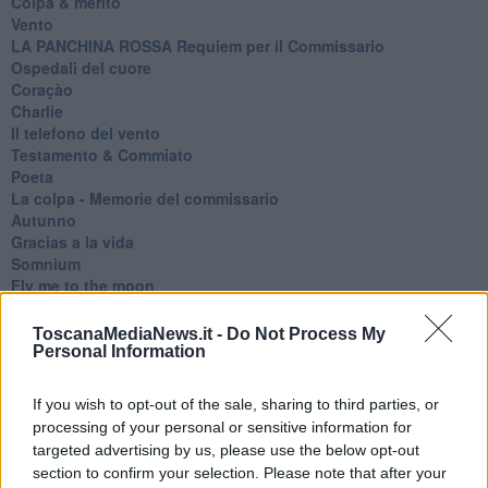
Colpa & merito
Vento
​LA PANCHINA ROSSA Requiem per il Commissario
Ospedali del cuore
Coraçào
Charlie
Il telefono del vento
Testamento & Commiato
Poeta
​La colpa - Memorie del commissario
Autunno
Gracias a la vida
Somnium
Fly me to the moon
Hop!
O sonho de um prisioneiro
ToscanaMediaNews.it -
Do Not Process My
Memòrias
Personal Information
Sto qui
Scrivi
If you wish to opt-out of the sale, sharing to third parties, or
Bestiario
processing of your personal or sensitive information for
Pillole
targeted advertising by us, please use the below opt-out
Veglia
section to confirm your selection. Please note that after your
​“D” come delitto