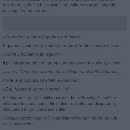
nostri eroi, seduti in bella vista in un caffè restaurant, lungo la
passeggiata, ordinarono:
«Cameriere, quattro tè quattro, per favore!»
E quando il cameriere venne a prendere l'ordinazione e chiese:
«Come li facciamo i t
è
, signori?»
Il più intraprendente del gruppo, ma la cosa era studiata, elencò:
«Un tè al limone per il dottor Galli, al latte per il dottor Catarsi...»
.
Poi fece una pausa ad effetto e domandò:
«E te, Magnani, come lo prendi il tè
?»
E il Magnani, per gli amici e per tutti detto
"Brucione"
, sentitosi
chiamare in causa senza titolo alcuno, sbottò con disappunto,
intaccando un po' come suo solito:
«Vooialtri dottori e iio no?! iintendiamoci: oo tutti dottori oo tutti
pezzi di merda!»