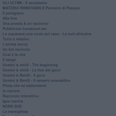
GLI ULTIMI - Il senzatetto
MATERIA RINNOVABILE Pensiero di Pasqua
Il partigiano
Alla fine
Una poesia & un racconto
Pubblicare humanum est
Lo squaraus:una notte sul vaso - La nuit africaine
Tutto è relativo
L'anima secca
Un bel mortorio
Cosi è la vita
Il tango
​Uomini & rettili - The beginning
​Uomini & rettili - La fine del geco
Uomini & Rettili - Il geco
Uomini & Rettili - Il ramarro smeraldino
Prima che mi addormenti
In carcere
Racconto interattivo
Igea marina
​NORD SUD
La marsigliese