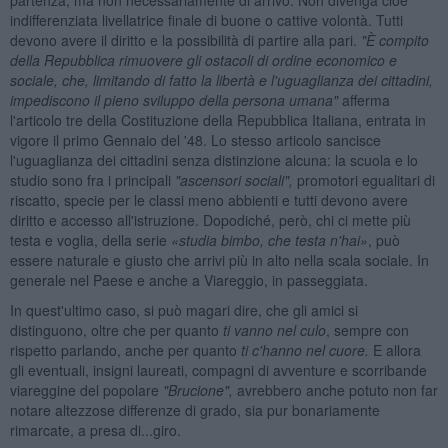
indifferenziata livellatrice finale di buone o cattive volontà. Tutti
devono avere il diritto e la possibilità di partire alla pari.
"È compito
della Repubblica rimuovere gli ostacoli di ordine economico e
sociale, che, limitando di fatto la libertà e l'uguaglianza dei cittadini,
impediscono il pieno sviluppo della persona umana"
afferma
l'articolo tre della Costituzione della Repubblica Italiana, entrata in
vigore il primo Gennaio del '48. Lo stesso articolo sancisce
l'uguaglianza dei cittadini senza distinzione alcuna: la scuola e lo
studio sono fra i principali
"ascensori sociali",
promotori egualitari di
riscatto, specie per le classi meno abbienti e tutti devono avere
diritto e accesso all'istruzione. Dopodiché, però, chi ci mette più
testa e voglia, della serie
«studia bimbo, che testa n'hai»
, può
essere naturale e giusto che arrivi più in alto nella scala sociale. In
generale nel Paese e anche a Viareggio, in passeggiata.
In quest'ultimo caso, si può magari dire, che gli amici si
distinguono, oltre che per quanto
ti vanno nel culo
, sempre con
rispetto parlando, anche per quanto
ti c'hanno nel cuore.
E allora
gli eventuali, insigni laureati, compagni di avventure e scorribande
viareggine del popolare
"Brucione",
avrebbero anche potuto non far
notare altezzose differenze di grado, sia pur bonariamente
rimarcate, a presa di...giro.