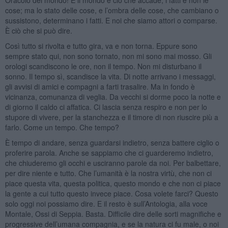
cose; ma lo stato delle cose, e l’ombra delle cose, che cambiano o
sussistono, determinano i fatti. E noi che siamo attori o comparse.
È ciò che si può dire.
Così tutto si rivolta e tutto gira, va e non torna. Eppure sono
sempre stato qui, non sono tornato, non mi sono mai mosso. Gli
orologi scandiscono le ore, non il tempo. Non mi disturbano il
sonno. Il tempo sì, scandisce la vita. Di notte arrivano i messaggi,
gli avvisi di amici e compagni a farti trasalire. Ma in fondo è
vicinanza, comunanza di veglia. Da vecchi si dorme poco la notte e
di giorno il caldo ci affatica. Ci lascia senza respiro e non per lo
stupore di vivere, per la stanchezza e il timore di non riuscire più a
farlo. Come un tempo. Che tempo?
È tempo di andare, senza guardarsi indietro, senza battere ciglio o
proferire parola. Anche se sappiamo che ci guarderemo indietro,
che chiuderemo gli occhi e usciranno parole da noi. Per balbettare,
per dire niente e tutto. Che l’umanità è la nostra virtù, che non ci
piace questa vita, questa politica, questo mondo e che non ci piace
la gente a cui tutto questo invece piace. Cosa volete farci? Questo
solo oggi noi possiamo dire. E il resto è sull’Antologia, alla voce
Montale, Ossi di Seppia. Basta. Difficile dire delle sorti magnifiche e
progressive dell’umana compagnia, e se la natura ci fu male, o noi