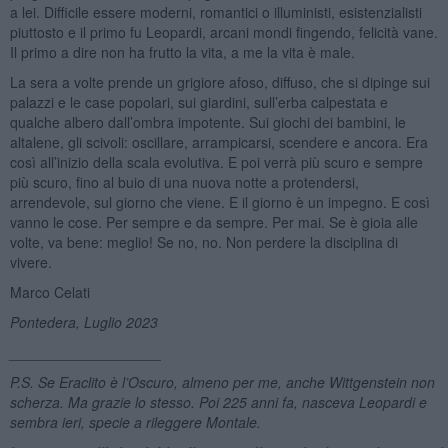
a lei. Difficile essere moderni, romantici o illuministi, esistenzialisti
piuttosto e il primo fu Leopardi, arcani mondi fingendo, felicità vane.
Il primo a dire non ha frutto la vita, a me la vita è male.
La sera a volte prende un grigiore afoso, diffuso, che si dipinge sui
palazzi e le case popolari, sui giardini, sull’erba calpestata e
qualche albero dall’ombra impotente. Sui giochi dei bambini, le
altalene, gli scivoli: oscillare, arrampicarsi, scendere e ancora. Era
così all’inizio della scala evolutiva. E poi verrà più scuro e sempre
più scuro, fino al buio di una nuova notte a protendersi,
arrendevole, sul giorno che viene. E il giorno è un impegno. E così
vanno le cose. Per sempre e da sempre. Per mai. Se è gioia alle
volte, va bene: meglio! Se no, no. Non perdere la disciplina di
vivere.
Marco Celati
Pontedera, Luglio 2023
___________________
P.S. Se Eraclito è l’Oscuro, almeno per me, anche Wittgenstein non
scherza. Ma grazie lo stesso.
Poi 225 anni fa,
nasceva Leopardi e
sembra ieri, specie a ri
leggere Montale.