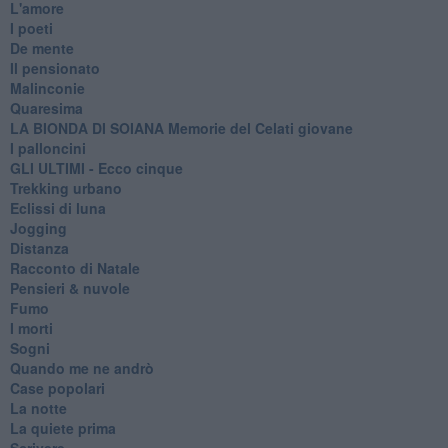
L'amore
I poeti
De mente
Il pensionato
Malinconie
Quaresima
LA BIONDA DI SOIANA Memorie del Celati giovane
I palloncini
GLI ULTIMI - Ecco cinque
Trekking urbano
Eclissi di luna
Jogging
Distanza
Racconto di Natale
Pensieri & nuvole
Fumo
I morti
Sogni
Quando me ne andrò
Case popolari
La notte
La quiete prima
Scrivere