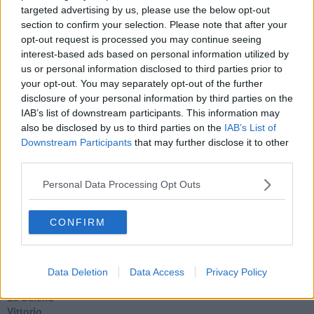
Utopie
targeted advertising by us, please use the below opt-out
Estate
section to confirm your selection. Please note that after your
Il lago
opt-out request is processed you may continue seeing
Il diluvio
interest-based ads based on personal information utilized by
La classe
us or personal information disclosed to third parties prior to
Pensieri incoerenti
your opt-out. You may separately opt-out of the further
Dal balcone
disclosure of your personal information by third parties on the
Insomnia
IAB’s list of downstream participants. This information may
Il guardiano
also be disclosed by us to third parties on the
IAB’s List of
Lo sgombero
Erodoto e Tucidide
Downstream Participants
that may further disclose it to other
Il padre della storia
third parties.
Pensieri brevi
L'evoluzione della specie
Personal Data Processing Opt Outs
Il servizio
Riflessioni
CONFIRM
L'Oscuro
Generazioni
Cristobal
Il paese dei balocchi
Data Deletion
Data Access
Privacy Policy
Ciò che resta
La balena
Vittorio