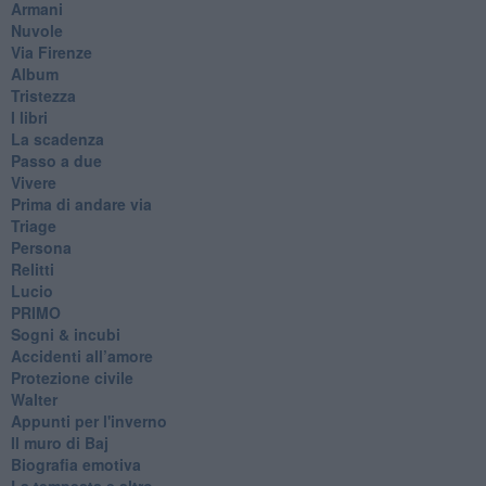
Armani
Nuvole
Via Firenze
Album
Tristezza
I libri
La scadenza
Passo a due
Vivere
Prima di andare via
Triage
Persona
Relitti
Lucio
PRIMO
Sogni & incubi
Accidenti all’amore
Protezione civile
Walter
Appunti per l'inverno
Il muro di Baj
Biografia emotiva
La tempesta e altro