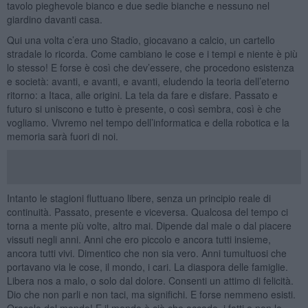
tavolo pieghevole bianco e due sedie bianche e nessuno nel
giardino davanti casa.
Qui una volta c’era uno Stadio, giocavano a calcio, un cartello
stradale lo ricorda. Come cambiano le cose e i tempi e niente è più
lo stesso! E forse è così che dev’essere, che procedono esistenza
e società: avanti, e avanti, e avanti, eludendo la teoria dell’eterno
ritorno: a Itaca, alle origini. La tela da fare e disfare. Passato e
futuro si uniscono e tutto è presente, o così sembra, così è che
vogliamo. Vivremo nel tempo dell’informatica e della robotica e la
memoria sarà fuori di noi.
Intanto le stagioni fluttuano libere, senza un principio reale di
continuità. Passato, presente e viceversa. Qualcosa del tempo ci
torna a mente più volte, altro mai. Dipende dal male o dal piacere
vissuti negli anni. Anni che ero piccolo e ancora tutti insieme,
ancora tutti vivi. Dimentico che non sia vero. Anni tumultuosi che
portavano via le cose, il mondo, i cari. La diaspora delle famiglie.
Libera nos a malo, o solo dal dolore. Consenti un attimo di felicità.
Dio che non parli e non taci, ma significhi. E forse nemmeno esisti.
Oracolo del mondo! E il mondo è ciò che accade, i fatti e non le