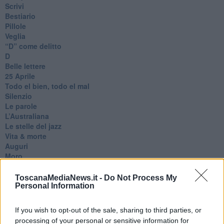
Scrivi
Bestiario
Pillole
Veglia
​“D” come delitto
D
Belle lettere
25 Aprile
Todo el bien, todo el mal
Silenzio
Le parole
​L’Australiana
Le stelle del jazz
Vita & morte
Auguri
Moro
Passanti
Continuando, la nonna e il carretto
ToscanaMediaNews.it -
Do Not Process My
Metaverso smart
Personal Information
Fiamme
Anzi
If you wish to opt-out of the sale, sharing to third parties, or
Confessioni autoreferenziali
processing of your personal or sensitive information for